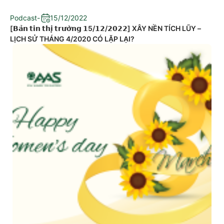
Podcast
-
15/12/2022
[𝗕𝗮̉𝗻 𝘁𝗶𝗻 𝘁𝗵𝗶̣ 𝘁𝗿𝘂̛𝗼̛̀𝗻𝗴 𝟭5/𝟭𝟮/𝟮𝟬𝟮𝟮] XÂY NỀN TÍCH LŨY –
LỊCH SỬ THÁNG 4/2020 CÓ LẶP LẠI?