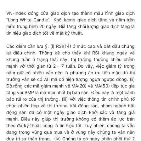
VN-Index đóng cửa giao dịch tạo thành mẫu hình giao dịch
“Long White Candle”. Khối lượng giao dịch tăng và nằm trên
mức trung bình 20 ngày. Giá tăng khối lượng giao dịch tăng là
tín hiệu giao dịch tốt về mặt kỹ thuật.
Các điểm cần lưu ý: (i) RSI(14) ở mức cao và bắt đầu chững
lại điều chỉnh. Thống kê cho thấy khi RSI khung ngày và
khung tuần ở trạng thái này, thị trường thường chiều chỉnh
mạnh với thời gian từ 2 – 7 tuần. Do vây, việc giảm tỷ trọng
nắm giữ cổ phiếu vẫn nên là phương án ưu tiên mặc dù thị
trường vẫn sẽ có vài mã có hiện tượng ngựa ngược dòng. (ii)
Độ rộng các mã giảm mạnh về MA(20) và MA(50) tiếp tục gia
tăng với BMP là mã mới nhất bị bán sàn. Điều này là một cảnh
báo rủi ro của thị trường. (iii) Với việc thông tin chính phủ tổ
chức phiên họp về thị trường bất động sản, nhóm ngành bất
động sản đã có một ngày giao dịch khởi sắc và tăng giá
mạnh. Điều này giúp thị trường không có thêm áp lực bán
theo đà kỹ thuật cũng là tín hiệu tốt. Tuy nhiên, chúng ta vẫn
đang trong vùng quá mua và ở vùng này chúng ta vẫn nên
duy trì sự thận trọng. (iv) Chúng ta có ngày phân phối thứ 2