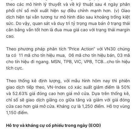
theo các mô hình lý thuyết và về kỹ thuật sau 4 ngày phân
phối chỉ số mới xuất hiện sự điều chỉnh mạnh hơn. (v) Giao
dịch hiện tại vẫn tương tư mô hình đảo sau khoảng trống kiệt
sức. Do vậy, quan sát và duy trì tỷ trọng mua bán ở trạng thái
cân bằng vẫn tốt hơn là đua mua giá cao với trạng thái margin
cao.
Theo phương pháp phân tích “Price Action” với VN30 chúng
ta có 11 mã cho tín hiệu mua, 06 mã cho tín hiệu bán, 03 mã
cho tín hiệu đi ngang. MSN, TPB, VIC, VPB, TCB…cho tín hiệu
tích cực.
Theo thống kê định lượng, với mẫu hình hôm nay thì phiên
giao dịch tiếp theo, VN-Index có xác suất giảm điểm là 50%
và 52.63% giá đóng cao hơn giá mở cửa. Dựa trên thống kê,
chỉ số sẽ giao dịch giằng co giữa tăng và giảm với giá đóng
cửa cao hơn giá mở cửa. Kháng cự là 1,250 điểm. Hỗ trợ vùng
1,150 điểm.
Hỗ trợ và kháng cự cổ phiếu trong ngày (EOD)