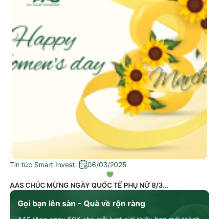
Tin tức Smart Invest
-
06/03/2025
AAS CHÚC MỪNG NGÀY QUỐC TẾ PHỤ NỮ 8/3
Gọi bạn lên sàn - Quà về rộn ràng