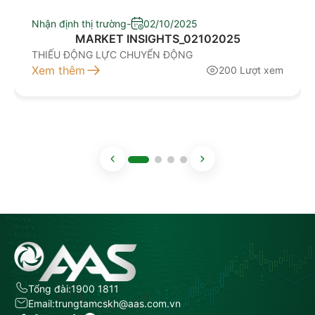
Nhận định thị trường
-
02/10/2025
MARKET INSIGHTS_02102025
THIẾU ĐỘNG LỰC CHUYỂN ĐỘNG
Xem thêm
200 Lượt xem
Tổng đài:
1900 1811
Email:
trungtamcskh@aas.com.vn