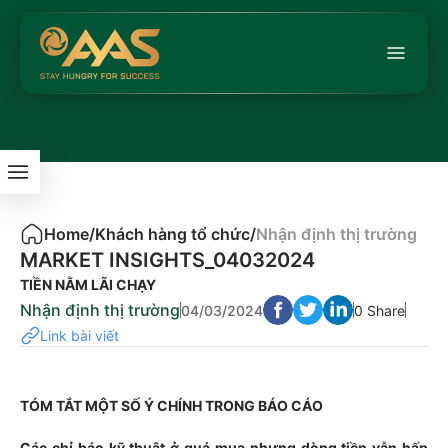
Home
/
Khách hàng tổ chức
/
Nhận định thị trường
MARKET INSIGHTS_04032024
TIỀN NẰM LÃI CHẠY
Nhận định thị trường
04/03/2024
0 Share
Link bài viết
TÓM TẮT MỘT SỐ Ý CHÍNH TRONG BÁO CÁO
Các chỉ báo kỹ thuật ở quá mua nhưng dòng tiền vẫn hấp