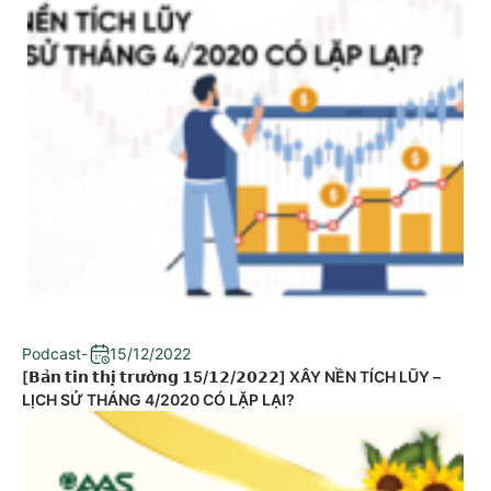
Podcast
-
15/12/2022
[𝗕𝗮̉𝗻 𝘁𝗶𝗻 𝘁𝗵𝗶̣ 𝘁𝗿𝘂̛𝗼̛̀𝗻𝗴 𝟭5/𝟭𝟮/𝟮𝟬𝟮𝟮] XÂY NỀN TÍCH LŨY –
LỊCH SỬ THÁNG 4/2020 CÓ LẶP LẠI?