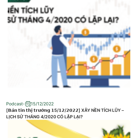
Podcast
-
15/12/2022
[𝗕𝗮̉𝗻 𝘁𝗶𝗻 𝘁𝗵𝗶̣ 𝘁𝗿𝘂̛𝗼̛̀𝗻𝗴 𝟭5/𝟭𝟮/𝟮𝟬𝟮𝟮] XÂY NỀN TÍCH LŨY –
LỊCH SỬ THÁNG 4/2020 CÓ LẶP LẠI?