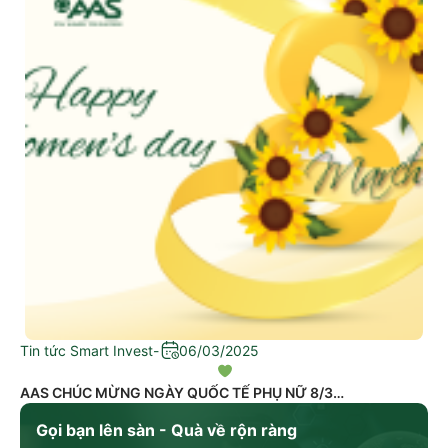
Tin tức Smart Invest
-
06/03/2025
AAS CHÚC MỪNG NGÀY QUỐC TẾ PHỤ NỮ 8/3
Gọi bạn lên sàn - Quà về rộn ràng