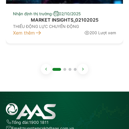
Nhận định thị trường
-
02/10/2025
MARKET INSIGHTS_02102025
THIẾU ĐỘNG LỰC CHUYỂN ĐỘNG
Xem thêm
200 Lượt xem
Tổng đài:
1900 1811
Email:
trungtamcskh@aas.com.vn