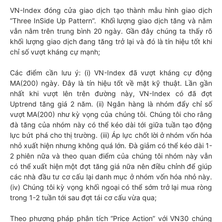
VN-Index đóng cửa giao dịch tạo thành mẫu hình giao dịch
“Three InSide Up Pattern”. Khối lượng giao dịch tăng và nằm
vẫn nằm trên trung bình 20 ngày. Gần đây chúng ta thấy rõ
khối lượng giao dịch đang tăng trở lại và đó là tín hiệu tốt khi
chỉ số vượt kháng cự mạnh;
Các điểm cần lưu ý: (i) VN-Index đã vượt kháng cự động
MA(200) ngày. Đây là tín hiệu tốt về mặt kỹ thuật. Lần gần
nhất khi vượt lên trên đường này, VN-Index có đã đợt
Uptrend tăng giá 2 năm. (ii) Ngân hàng là nhóm đẩy chỉ số
vượt MA(200) như kỳ vọng của chúng tôi. Chúng tôi cho rằng
đà tăng của nhóm này có thể kéo dài tới giữa tuần tạo động
lực bứt phá cho thị trường. (iii) Áp lực chốt lời ở nhóm vốn hóa
nhỏ xuất hiện nhưng không quá lớn. Đà giảm có thể kéo dài 1-
2 phiên nữa và theo quan điểm của chúng tôi nhóm này vẫn
có thể xuất hiện một đợt tăng giá nữa nên điều chỉnh để giúp
các nhà đầu tư cơ cấu lại danh mục ở nhóm vốn hóa nhỏ này.
(iv) Chúng tôi kỳ vọng khối ngoại có thể sớm trở lại mua ròng
trong 1-2 tuần tới sau đợt tái cơ cấu vừa qua;
Theo phương pháp phân tích “Price Action” với VN30 chúng