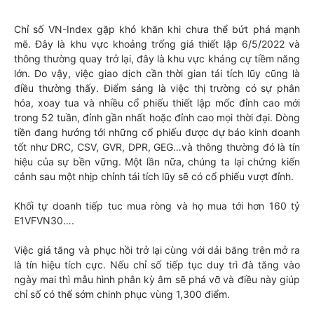
Chỉ số VN-Index gặp khó khăn khi chưa thể bứt phá mạnh
mẽ. Đây là khu vực khoảng trống giá thiết lập 6/5/2022 và
thông thường quay trở lại, đây là khu vực kháng cự tiềm năng
lớn. Do vậy, việc giao dịch cần thời gian tái tích lũy cũng là
điều thường thấy. Điểm sáng là việc thị trường có sự phân
hóa, xoay tua và nhiều cổ phiếu thiết lập mốc đỉnh cao mới
trong 52 tuần, đỉnh gần nhất hoặc đỉnh cao mọi thời đại. Dòng
tiền đang hướng tới những cổ phiếu được dự báo kinh doanh
tốt như DRC, CSV, GVR, DPR, GEG…và thông thường đó là tín
hiệu của sự bền vững. Một lần nữa, chúng ta lại chứng kiến
cảnh sau một nhịp chỉnh tái tích lũy sẽ có cổ phiếu vượt đỉnh.
Khối tự doanh tiếp tuc mua ròng và họ mua tới hơn 160 tỷ
E1VFVN30….
Việc giá tăng và phục hồi trở lại cùng với dải băng trên mở ra
là tín hiệu tích cực. Nếu chỉ số tiếp tục duy trì đà tăng vào
ngày mai thì mẫu hình phân kỳ âm sẽ phá vỡ và điều này giúp
chỉ số có thể sớm chinh phục vùng 1,300 điểm.