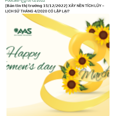
Podcast
-
15/12/2022
[𝗕𝗮̉𝗻 𝘁𝗶𝗻 𝘁𝗵𝗶̣ 𝘁𝗿𝘂̛𝗼̛̀𝗻𝗴 𝟭5/𝟭𝟮/𝟮𝟬𝟮𝟮] XÂY NỀN TÍCH LŨY –
LỊCH SỬ THÁNG 4/2020 CÓ LẶP LẠI?