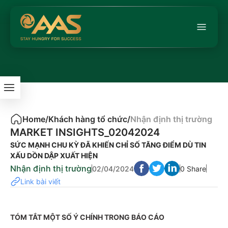
Home
/
Khách hàng tổ chức
/
Nhận định thị trường
MARKET INSIGHTS_02042024
SỨC MẠNH CHU KỲ ĐÃ KHIẾN CHỈ SỐ TĂNG ĐIỂM DÙ TIN
XẤU DỒN DẬP XUẤT HIỆN
Nhận định thị trường
02/04/2024
0 Share
Link bài viết
TÓM TẮT MỘT SỐ Ý CHÍNH TRONG BÁO CÁO