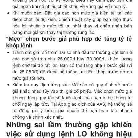
giải ngân khi cổ phiếu chiết khấu về vùng giá vốn hợp lý.
Khi muốn bán: Đặt giá cao hơn mức giá hiện tại tại các
điểm chốt lời dự kiến. Chiến thuật này giúp bạn hiện thực
hóa lợi nhuận ở mức tối ưu nhất thay vì chấp nhận bán
bằng mọi giá khi thấy thị trường rung lắc.
“Mẹo” chọn bước giá phù hợp để tăng tỷ lệ
khớp lệnh
Tránh đặt giá “số tròn”: Đa số nhà đầu tư thường đặt lệnh ở
các con số tròn như 25.000đ hay 30.000đ, khiến lượng
lệnh chờ tại đó rất lớn. Bạn có thể tăng nhẹ 1 bước giá (ví
dụ 25.050đ) để được hệ thống ưu tiên khớp trước do có
mức giá tốt hơn.
Kiểm tra quy định từng sàn: Mỗi sàn có quy định về bước
giá khác nhau tùy vào thị giá cổ phiếu. Việc chọn mức giá
không đúng quy tắc sẽ khiến lệnh của bạn bị hệ thống từ
chối ngay lập tức. Tại App giao dịch của AAS, hệ thống sẽ
tự động gợi ý bước giá chuẩn để bạn thao tác nhanh
chóng và chính xác nhất.
Những sai lầm thường gặp khiến
việc sử dụng lệnh LO không hiệu