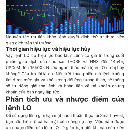
Nguyên tắc ưu tiên khớp lệnh quyết định thứ tự thực hiện
giao dịch trên thị trường
Thời gian hiệu lực và hiệu lực hủy
Vậy lệnh LO có hiệu lực bao lâu? Lệnh có giá trị trong suốt
phiên giao dịch của các sàn (HOSE và HNX đến 14h45,
UPCoM đến 15h00). Nhiều người thắc mắc lệnh LO có bị hủy
không? Câu trả lời là có. Nếu kết thúc phiên mà lệnh không
tìm được mức giá và khối lượng đối ứng tương thích, hệ thống
sẽ tự động giải tỏa lệnh và hoàn tiền về tài khoản chứng
khoán của bạn ngay lập tức.
Phân tích ưu và nhược điểm của
lệnh LO
Để sử dụng lệnh giới hạn một cách thuần thục tại SmartInvest,
bạn cần hiểu rõ cả hai mặt của công cụ này. Việc nắm được
ưu nhược điểm của lệnh LO sẽ giúp bạn biết khi nào nên kiên