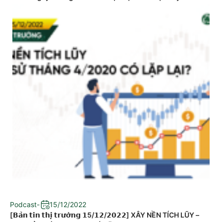
Podcast
-
15/12/2022
[𝗕𝗮̉𝗻 𝘁𝗶𝗻 𝘁𝗵𝗶̣ 𝘁𝗿𝘂̛𝗼̛̀𝗻𝗴 𝟭5/𝟭𝟮/𝟮𝟬𝟮𝟮] XÂY NỀN TÍCH LŨY –