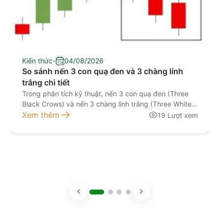
Kiến thức
-
04/08/2026
So sánh nến 3 con quạ đen và 3 chàng lính
trắng chi tiết
Trong phân tích kỹ thuật, nến 3 con quạ đen (Three
Black Crows) và nến 3 chàng lính trắng (Three White
Soldiers) là hai mô hình nến đảo chiều được nhiều nhà
Xem thêm
19 Lượt xem
đầu tư sử dụng để đánh giá khả năng thay đổi xu
hướng của thị trường. Cả hai đều được hình thành từ
[…]