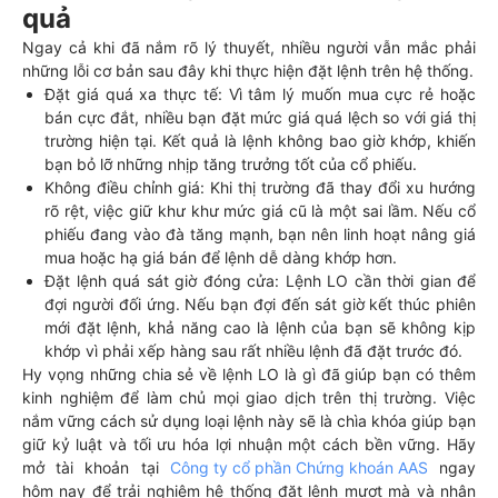
quả
Ngay cả khi đã nắm rõ lý thuyết, nhiều người vẫn mắc phải
những lỗi cơ bản sau đây khi thực hiện đặt lệnh trên hệ thống.
Đặt giá quá xa thực tế: Vì tâm lý muốn mua cực rẻ hoặc
bán cực đắt, nhiều bạn đặt mức giá quá lệch so với giá thị
trường hiện tại. Kết quả là lệnh không bao giờ khớp, khiến
bạn bỏ lỡ những nhịp tăng trưởng tốt của cổ phiếu.
Không điều chỉnh giá: Khi thị trường đã thay đổi xu hướng
rõ rệt, việc giữ khư khư mức giá cũ là một sai lầm. Nếu cổ
phiếu đang vào đà tăng mạnh, bạn nên linh hoạt nâng giá
mua hoặc hạ giá bán để lệnh dễ dàng khớp hơn.
Đặt lệnh quá sát giờ đóng cửa: Lệnh LO cần thời gian để
đợi người đối ứng. Nếu bạn đợi đến sát giờ kết thúc phiên
mới đặt lệnh, khả năng cao là lệnh của bạn sẽ không kịp
khớp vì phải xếp hàng sau rất nhiều lệnh đã đặt trước đó.
Hy vọng những chia sẻ về lệnh LO là gì đã giúp bạn có thêm
kinh nghiệm để làm chủ mọi giao dịch trên thị trường. Việc
nắm vững cách sử dụng loại lệnh này sẽ là chìa khóa giúp bạn
giữ kỷ luật và tối ưu hóa lợi nhuận một cách bền vững. Hãy
mở tài khoản tại
Công ty cổ phần Chứng khoán AAS
ngay
hôm nay để trải nghiệm hệ thống đặt lệnh mượt mà và nhận