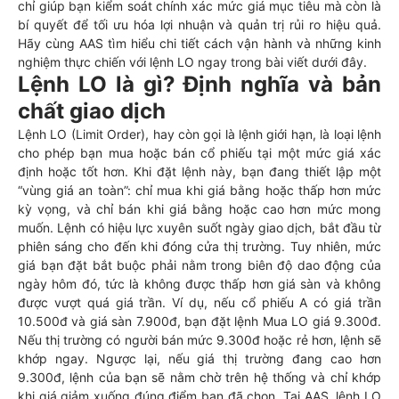
chỉ giúp bạn kiểm soát chính xác mức giá mục tiêu mà còn là
bí quyết để tối ưu hóa lợi nhuận và quản trị rủi ro hiệu quả.
Hãy cùng AAS tìm hiểu chi tiết cách vận hành và những kinh
nghiệm thực chiến với lệnh LO ngay trong bài viết dưới đây.
Lệnh LO là gì? Định nghĩa và bản
chất giao dịch
Lệnh LO (Limit Order), hay còn gọi là lệnh giới hạn, là loại lệnh
cho phép bạn mua hoặc bán cổ phiếu tại một mức giá xác
định hoặc tốt hơn. Khi đặt lệnh này, bạn đang thiết lập một
“vùng giá an toàn”: chỉ mua khi giá bằng hoặc thấp hơn mức
kỳ vọng, và chỉ bán khi giá bằng hoặc cao hơn mức mong
muốn. Lệnh có hiệu lực xuyên suốt ngày giao dịch, bắt đầu từ
phiên sáng cho đến khi đóng cửa thị trường. Tuy nhiên, mức
giá bạn đặt bắt buộc phải nằm trong biên độ dao động của
ngày hôm đó, tức là không được thấp hơn giá sàn và không
được vượt quá giá trần. Ví dụ, nếu cổ phiếu A có giá trần
10.500đ và giá sàn 7.900đ, bạn đặt lệnh Mua LO giá 9.300đ.
Nếu thị trường có người bán mức 9.300đ hoặc rẻ hơn, lệnh sẽ
khớp ngay. Ngược lại, nếu giá thị trường đang cao hơn
9.300đ, lệnh của bạn sẽ nằm chờ trên hệ thống và chỉ khớp
khi giá giảm xuống đúng điểm bạn đã chọn. Tại AAS, lệnh LO