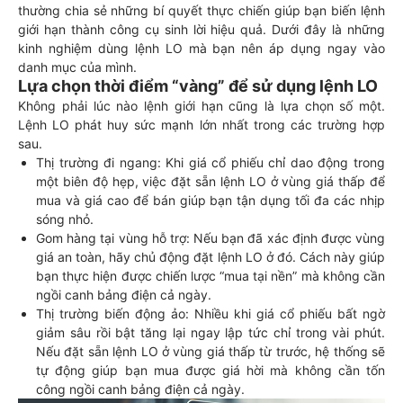
thường chia sẻ những bí quyết thực chiến giúp bạn biến lệnh
giới hạn thành công cụ sinh lời hiệu quả. Dưới đây là những
kinh nghiệm dùng lệnh LO mà bạn nên áp dụng ngay vào
danh mục của mình.
Lựa chọn thời điểm “vàng” để sử dụng lệnh LO
Không phải lúc nào lệnh giới hạn cũng là lựa chọn số một.
Lệnh LO phát huy sức mạnh lớn nhất trong các trường hợp
sau.
Thị trường đi ngang: Khi giá cổ phiếu chỉ dao động trong
một biên độ hẹp, việc đặt sẵn lệnh LO ở vùng giá thấp để
mua và giá cao để bán giúp bạn tận dụng tối đa các nhịp
sóng nhỏ.
Gom hàng tại vùng hỗ trợ: Nếu bạn đã xác định được vùng
giá an toàn, hãy chủ động đặt lệnh LO ở đó. Cách này giúp
bạn thực hiện được chiến lược “mua tại nền” mà không cần
ngồi canh bảng điện cả ngày.
Thị trường biến động ảo: Nhiều khi giá cổ phiếu bất ngờ
giảm sâu rồi bật tăng lại ngay lập tức chỉ trong vài phút.
Nếu đặt sẵn lệnh LO ở vùng giá thấp từ trước, hệ thống sẽ
tự động giúp bạn mua được giá hời mà không cần tốn
công ngồi canh bảng điện cả ngày.