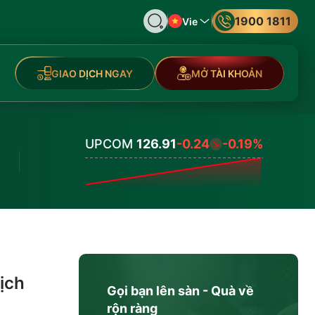
1900 1811
Vie
GIAO DỊCH NGAY
MỞ TÀI KHOẢN
UPCOM
126.91
-0.24
-0.19%
Values
ịch
Gọi bạn lên sàn - Quà về
rộn ràng