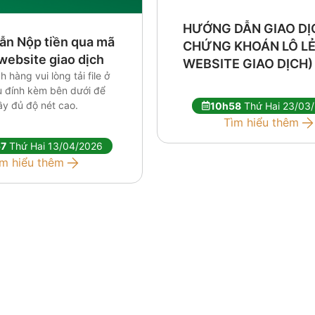
HƯỚNG DẪN GIAO DỊ
ẫn Nộp tiền qua mã
CHỨNG KHOÁN LÔ LẺ
website giao dịch
WEBSITE GIAO DỊCH)
 hàng vui lòng tải file ở
ệu đính kèm bên dưới để
y đủ độ nét cao.
10h58
Thứ Hai 23/03
Tìm hiểu thêm
57
Thứ Hai 13/04/2026
ìm hiểu thêm