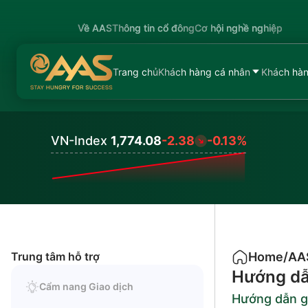
Về AAS
Thông tin cổ đông
Cơ hội nghề nghiệp
Trang chủ
Khách hàng cá nhân
Khách hàn
VN-Index
1,774.08
-2.38
-0.13%
Values
Trung tâm hỗ trợ
Home
/
AAS
Hướng dẫn
Cẩm nang Giao dịch
Hướng dẫn gi