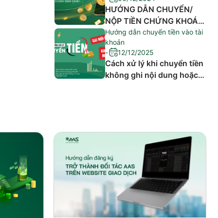
HƯỚNG DẪN CHUYỂN/
NỘP TIỀN CHỨNG KHOÁN
AAS QUA TÀI KHOẢN
Hướng dẫn chuyển tiền vào tài
khoản
ĐỊNH DANH
-
12/12/2025
TECHCOMBANK & BIDV
Cách xử lý khi chuyển tiền
không ghi nội dung hoặc
ghi sai nội dung