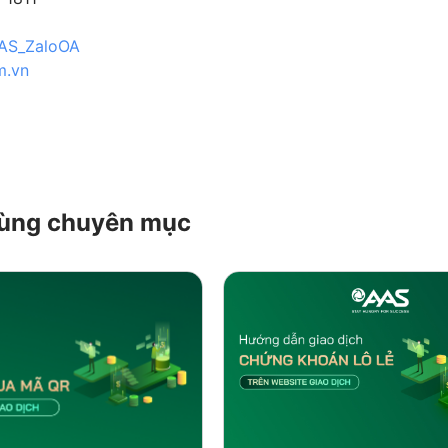
/AAS_ZaloOA
m.vn
 cùng chuyên mục