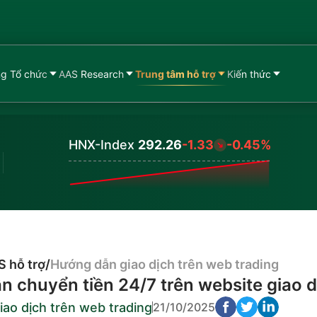
g Tổ chức
AAS Research
Trung tâm hỗ trợ
Kiến thức
HNX-Index
292.26
-1.33
-0.45%
Values
 hỗ trợ
/
Hướng dẫn giao dịch trên web trading
 chuyển tiền 24/7 trên website giao d
ao dịch trên web trading
21/10/2025