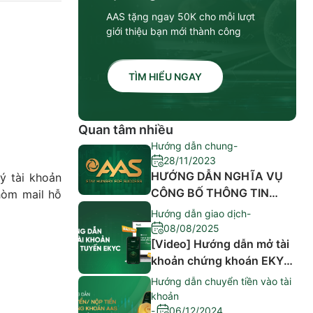
AAS tặng ngay 50K cho mỗi lượt
giới thiệu bạn mới thành công
TÌM HIỂU NGAY
Quan tâm nhiều
Hướng dẫn chung
-
28/11/2023
HƯỚNG DẪN NGHĨA VỤ
ý tài khoản
CÔNG BỐ THÔNG TIN
hòm mail hỗ
CỦA NGƯỜI NỘI BỘ,
Hướng dẫn giao dịch
-
NGƯỜI CÓ LIÊN QUAN
08/08/2025
CỦA NGƯỜI NỘI BỘ
[Video] Hướng dẫn mở tài
khoản chứng khoán EKYC
trên ứng dụng AAS PRO
Hướng dẫn chuyển tiền vào tài
khoản
-
06/12/2024