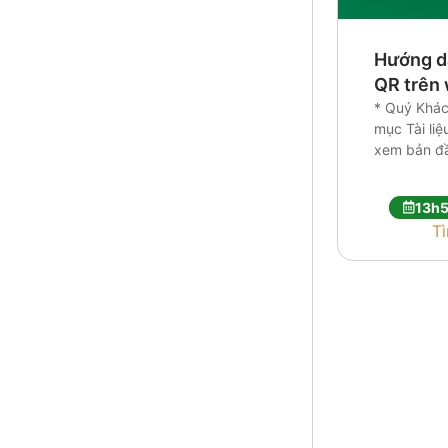
Hướng d
QR trên 
* Quý Khách
mục Tài li
xem bản đầ
13h
T