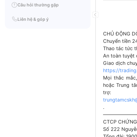
Câu hỏi thường gặp
Liên hệ & góp ý
CHỦ ĐỘNG DÒ
Chuyển tiền 24
Thao tác tức th
An toàn tuyệt 
Giao dịch chuy
https://tradin
Mọi thắc mắc,
hoặc Trung tâ
trợ:
trungtamcskh
.
——————
CTCP CHỨNG 
Số 222 Nguyễ
Tổng đài: 1900