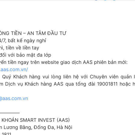
NG TIỀN – AN TÂM ĐẦU TƯ
/7, bất kể ngày nghỉ
ì, tiền về liền tay
đối với bảo mật đa lớp
ển tiền ngay trên website giao dịch AAS phiên bản mới:
g.aas.com.vn/
 Quý Khách hàng vui lòng liên hệ với Chuyên viên quản l
m Dịch vụ Khách hàng AAS qua tổng đài 19001811 hoặc 
@aas.com.vn
—————
KHOÁN SMART INVEST (AAS)
n Lương Bằng, Đống Đa, Hà Nội
 1811