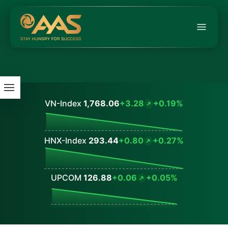
VN-Index
1,768.06
+3.28
+0.19%
Values
HNX-Index
293.44
+0.80
+0.27%
Values
UPCOM
126.88
+0.06
+0.05%
Values