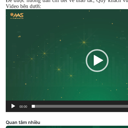
Để được hướng dẫn chi tiết về thao tác, Quý khách vu
Video bên dưới:
Trình
chơi
Video
00:00
Quan tâm nhiều