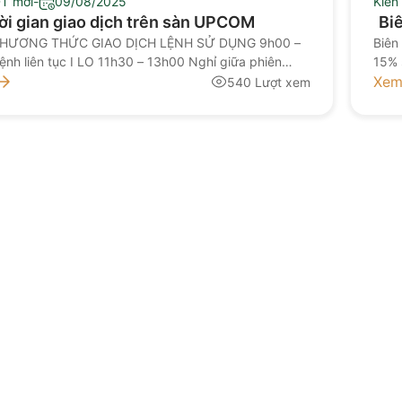
ĐT mới
-
09/08/2025
Kiến
ời gian giao dịch trên sàn UPCOM
Bi
PHƯƠNG THỨC GIAO DỊCH LỆNH SỬ DỤNG 9h00 –
Biên
ệnh liên tục I LO 11h30 – 13h00 Nghỉ giữa phiên
15% 
0 Khớp lệnh liên tục II LO 9h00 – 11h30 và 13h00 –
Xem
540 Lượt xem
ệnh thỏa thuận Lệnh thỏa thuận; Lệnh quảng cáo