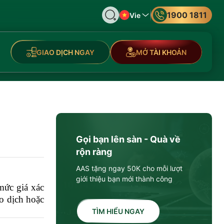
1900 1811
Vie
GIAO DỊCH NGAY
MỞ TÀI KHOẢN
Gọi bạn lên sàn - Quà về
rộn ràng
AAS tặng ngay 50K cho mỗi lượt
giới thiệu bạn mới thành công
mức giá xác
ao dịch hoặc
TÌM HIỂU NGAY