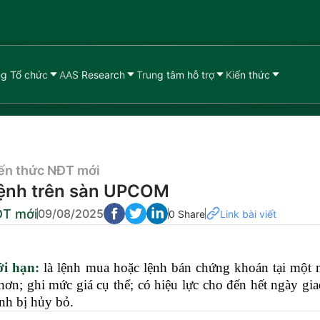
g Tổ chức
AAS Research
Trung tâm hỗ trợ
Kiến thức
ến thức NĐT mới
 lệnh trên sàn UPCOM
ĐT mới
09/08/2025
0 Share
Link bài viết
ới hạn:
là lệnh mua hoặc lệnh bán chứng khoán tại một 
hơn; ghi mức giá cụ thể; có hiệu lực cho đến hết ngày gi
nh bị hủy bỏ.