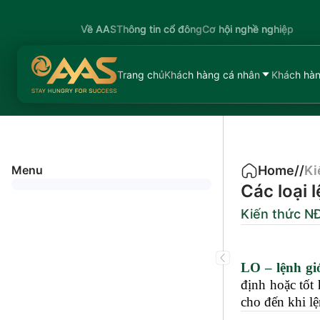
Về AAS
Thông tin cổ đông
Cơ hội nghề nghiệp
Trang chủ
Khách hàng cá nhân
Khách hàn
Menu
Home
/
/
Ki
Các loại
Kiến thức N
LO – lệnh gi
định hoặc tốt 
cho đến khi lệ