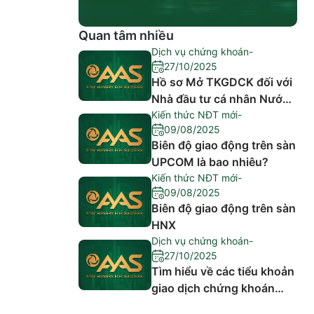
Quan tâm nhiều
Dịch vụ chứng khoán
-
27/10/2025
Hồ sơ Mở TKGDCK đối với
Nhà đầu tư cá nhân Nước
ngoài cần những gì?
Kiến thức NĐT mới
-
09/08/2025
Biên độ giao động trên sàn
UPCOM là bao nhiêu?
Kiến thức NĐT mới
-
09/08/2025
Biên độ giao động trên sàn
HNX
Dịch vụ chứng khoán
-
27/10/2025
Tìm hiểu về các tiểu khoản
giao dịch chứng khoán
đang có?