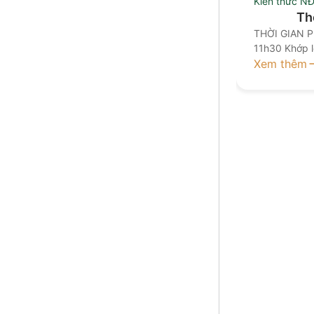
Kiến thức N
Th
THỜI GIAN 
11h30 Khớp l
13h00 – 15h0
Xem thêm
15h00 Khớp l