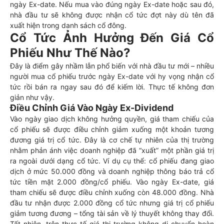
ngày Ex-date. Nếu mua vào đúng ngày Ex-date hoặc sau đó,
nhà đầu tư sẽ không được nhận cổ tức đợt này dù tên đã
xuất hiện trong danh sách cổ đông.
Cổ Tức Ảnh Hưởng Đến Giá Cổ
Phiếu Như Thế Nào?
Đây là điểm gây nhầm lẫn phổ biến với nhà đầu tư mới – nhiều
người mua cổ phiếu trước ngày Ex-date với hy vọng nhận cổ
tức rồi bán ra ngay sau đó để kiếm lời. Thực tế không đơn
giản như vậy.
Điều Chỉnh Giá Vào Ngày Ex-Dividend
Vào ngày giao dịch không hưởng quyền, giá tham chiếu của
cổ phiếu sẽ được điều chỉnh giảm xuống một khoản tương
đương giá trị cổ tức. Đây là cơ chế tự nhiên của thị trường
nhằm phản ánh việc doanh nghiệp đã “xuất” một phần giá trị
ra ngoài dưới dạng cổ tức. Ví dụ cụ thể: cổ phiếu đang giao
dịch ở mức 50.000 đồng và doanh nghiệp thông báo trả cổ
tức tiền mặt 2.000 đồng/cổ phiếu. Vào ngày Ex-date, giá
tham chiếu sẽ được điều chỉnh xuống còn 48.000 đồng. Nhà
đầu tư nhận được 2.000 đồng cổ tức nhưng giá trị cổ phiếu
giảm tương đương – tổng tài sản về lý thuyết không thay đổi.
Tất nhiên, trên thực tế giá thị trường không di chuyển hoàn