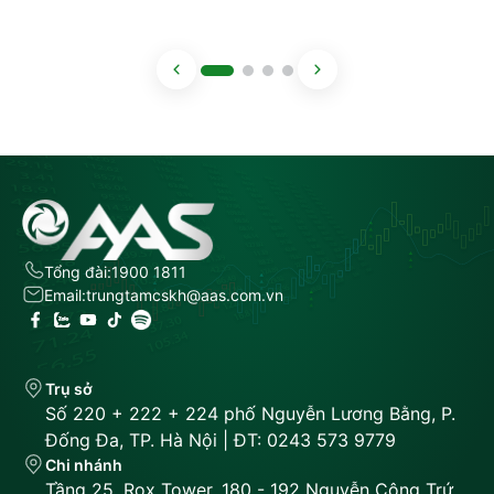
Tổng đài:
1900 1811
Email:
trungtamcskh@aas.com.vn
Trụ sở
Số 220 + 222 + 224 phố Nguyễn Lương Bằng, P.
Đống Đa, TP. Hà Nội | ĐT: 0243 573 9779
Chi nhánh
Tầng 25, Rox Tower, 180 - 192 Nguyễn Công Trứ,