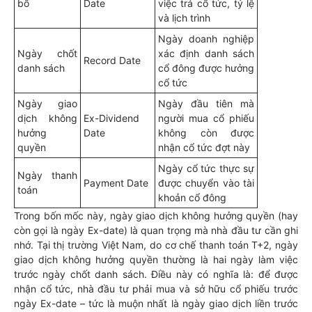
bố
Date
việc trả cổ tức, tỷ lệ
và lịch trình
Ngày doanh nghiệp
Ngày chốt
xác định danh sách
Record Date
danh sách
cổ đông được hưởng
cổ tức
Ngày giao
Ngày đầu tiên mà
dịch không
Ex-Dividend
người mua cổ phiếu
hưởng
Date
không còn được
quyền
nhận cổ tức đợt này
Ngày cổ tức thực sự
Ngày thanh
Payment Date
được chuyển vào tài
toán
khoản cổ đông
Trong bốn mốc này, ngày giao dịch không hưởng quyền (hay
còn gọi là ngày Ex-date) là quan trọng mà nhà đầu tư cần ghi
nhớ. Tại thị trường Việt Nam, do cơ chế thanh toán T+2, ngày
giao dịch không hưởng quyền thường là hai ngày làm việc
trước ngày chốt danh sách. Điều này có nghĩa là: để được
nhận cổ tức, nhà đầu tư phải mua và sở hữu cổ phiếu trước
ngày Ex-date – tức là muộn nhất là ngày giao dịch liền trước