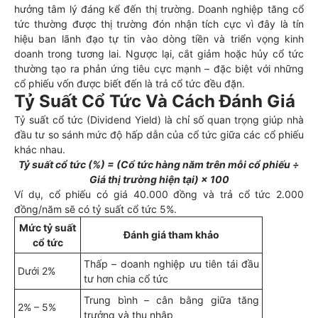
hưởng tâm lý đáng kể đến thị trường. Doanh nghiệp tăng cổ
tức thường được thị trường đón nhận tích cực vì đây là tín
hiệu ban lãnh đạo tự tin vào dòng tiền và triển vọng kinh
doanh trong tương lai. Ngược lại, cắt giảm hoặc hủy cổ tức
thường tạo ra phản ứng tiêu cực mạnh – đặc biệt với những
cổ phiếu vốn được biết đến là trả cổ tức đều đặn.
Tỷ Suất Cổ Tức Và Cách Đánh Giá
Tỷ suất cổ tức (Dividend Yield) là chỉ số quan trọng giúp nhà
đầu tư so sánh mức độ hấp dẫn của cổ tức giữa các cổ phiếu
khác nhau.
Tỷ suất cổ tức (%) = (Cổ tức hàng năm trên mỗi cổ phiếu ÷
Giá thị trường hiện tại) × 100
Ví dụ, cổ phiếu có giá 40.000 đồng và trả cổ tức 2.000
đồng/năm sẽ có tỷ suất cổ tức 5%.
Mức tỷ suất
Đánh giá tham khảo
cổ tức
Thấp – doanh nghiệp ưu tiên tái đầu
Dưới 2%
tư hơn chia cổ tức
Trung bình – cân bằng giữa tăng
2% – 5%
trưởng và thu nhập