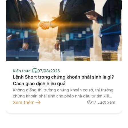
Kiến thức
-
07/08/2026
Lệnh Short trong chứng khoán phái sinh là gì?
Cách giao dịch hiệu quả
Không giống thị trường chứng khoán cơ sở, thị trường
chứng khoán phái sinh cho phép nhà đầu tư tìm kiếm
lợi nhuận ngay cả khi thị trường đi xuống. Đây là lý do
Xem thêm
17 Lượt xem
các thuật ngữ Long và Short xuất hiện thường xuyên
trong giao dịch hợp đồng tương lai, đặc biệt là hợp
[…]