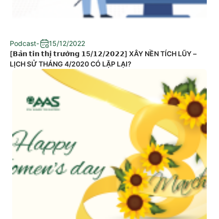
Podcast
-
15/12/2022
[𝗕𝗮̉𝗻 𝘁𝗶𝗻 𝘁𝗵𝗶̣ 𝘁𝗿𝘂̛𝗼̛̀𝗻𝗴 𝟭5/𝟭𝟮/𝟮𝟬𝟮𝟮] XÂY NỀN TÍCH LŨY –
LỊCH SỬ THÁNG 4/2020 CÓ LẶP LẠI?