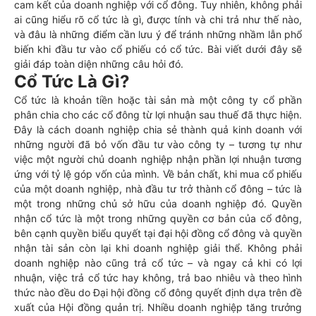
cam kết của doanh nghiệp với cổ đông. Tuy nhiên, không phải
ai cũng hiểu rõ cổ tức là gì, được tính và chi trả như thế nào,
và đâu là những điểm cần lưu ý để tránh những nhầm lẫn phổ
biến khi đầu tư vào cổ phiếu có cổ tức. Bài viết dưới đây sẽ
giải đáp toàn diện những câu hỏi đó.
Cổ Tức Là Gì?
Cổ tức là khoản tiền hoặc tài sản mà một công ty cổ phần
phân chia cho các cổ đông từ lợi nhuận sau thuế đã thực hiện.
Đây là cách doanh nghiệp chia sẻ thành quả kinh doanh với
những người đã bỏ vốn đầu tư vào công ty – tương tự như
việc một người chủ doanh nghiệp nhận phần lợi nhuận tương
ứng với tỷ lệ góp vốn của mình. Về bản chất, khi mua cổ phiếu
của một doanh nghiệp, nhà đầu tư trở thành cổ đông – tức là
một trong những chủ sở hữu của doanh nghiệp đó. Quyền
nhận cổ tức là một trong những quyền cơ bản của cổ đông,
bên cạnh quyền biểu quyết tại đại hội đồng cổ đông và quyền
nhận tài sản còn lại khi doanh nghiệp giải thể. Không phải
doanh nghiệp nào cũng trả cổ tức – và ngay cả khi có lợi
nhuận, việc trả cổ tức hay không, trả bao nhiêu và theo hình
thức nào đều do Đại hội đồng cổ đông quyết định dựa trên đề
xuất của Hội đồng quản trị. Nhiều doanh nghiệp tăng trưởng