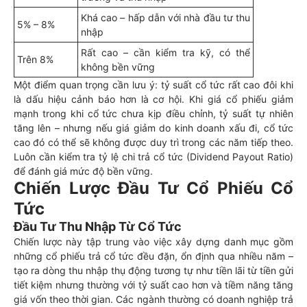
Khá cao – hấp dẫn với nhà đầu tư thu
5% – 8%
nhập
Rất cao – cần kiểm tra kỹ, có thể
Trên 8%
không bền vững
Một điểm quan trọng cần lưu ý: tỷ suất cổ tức rất cao đôi khi
là dấu hiệu cảnh báo hơn là cơ hội. Khi giá cổ phiếu giảm
mạnh trong khi cổ tức chưa kịp điều chỉnh, tỷ suất tự nhiên
tăng lên – nhưng nếu giá giảm do kinh doanh xấu đi, cổ tức
cao đó có thể sẽ không được duy trì trong các năm tiếp theo.
Luôn cần kiểm tra tỷ lệ chi trả cổ tức (Dividend Payout Ratio)
để đánh giá mức độ bền vững.
Chiến Lược Đầu Tư Cổ Phiếu Cổ
Tức
Đầu Tư Thu Nhập Từ Cổ Tức
Chiến lược này tập trung vào việc xây dựng danh mục gồm
những cổ phiếu trả cổ tức đều đặn, ổn định qua nhiều năm –
tạo ra dòng thu nhập thụ động tương tự như tiền lãi từ tiền gửi
tiết kiệm nhưng thường với tỷ suất cao hơn và tiềm năng tăng
giá vốn theo thời gian. Các ngành thường có doanh nghiệp trả