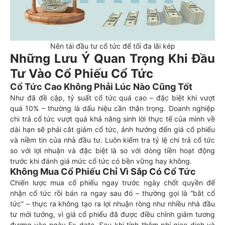
Nên tái đầu tư cổ tức để tối đa lãi kép
Những Lưu Ý Quan Trọng Khi Đầu
Tư Vào Cổ Phiếu Cổ Tức
Cổ Tức Cao Không Phải Lúc Nào Cũng Tốt
Như đã đề cập, tỷ suất cổ tức quá cao – đặc biệt khi vượt
quá 10% – thường là dấu hiệu cần thận trọng. Doanh nghiệp
chi trả cổ tức vượt quá khả năng sinh lời thực tế của mình về
dài hạn sẽ phải cắt giảm cổ tức, ảnh hưởng đến giá cổ phiếu
và niềm tin của nhà đầu tư. Luôn kiểm tra tỷ lệ chi trả cổ tức
so với lợi nhuận và đặc biệt là so với dòng tiền hoạt động
trước khi đánh giá mức cổ tức có bền vững hay không.
Không Mua Cổ Phiếu Chỉ Vì Sắp Có Cổ Tức
Chiến lược mua cổ phiếu ngay trước ngày chốt quyền để
nhận cổ tức rồi bán ra ngay sau đó – thường gọi là “bắt cổ
tức” – thực ra không tạo ra lợi nhuận ròng như nhiều nhà đầu
tư mới tưởng, vì giá cổ phiếu đã được điều chỉnh giảm tương
đương vào ngày Ex-date. Sau khi tính thêm phí giao dịch và