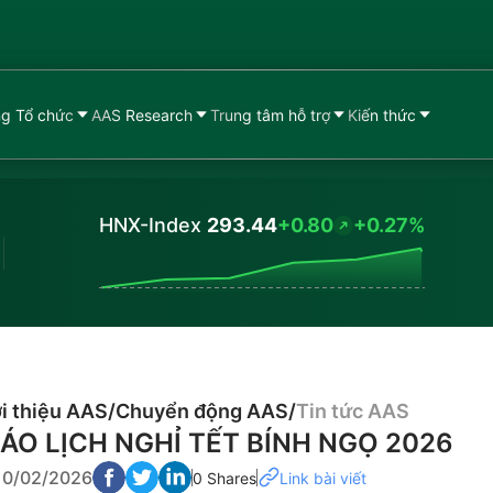
g Tổ chức
AAS Research
Trung tâm hỗ trợ
Kiến thức
HNX-Index
293.44
+0.80
+0.27%
Values
i thiệu AAS
/
Chuyển động AAS
/
Tin tức AAS
ÁO LỊCH NGHỈ TẾT BÍNH NGỌ 2026
10/02/2026
0 Shares
Link bài viết