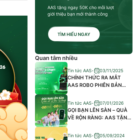
AAS tặng ngay 50K cho mỗi lượt
giới thiệu bạn mới thành công
TÌM HIỂU NGAY
Quan tâm nhiều
Tin tức AAS
-
03/11/2025
CHÍNH THỨC RA MẮT
AAS ROBO PHIÊN BẢN
MỚI VỚI BỘ TÍNH NĂNG
ƯU VIỆT – CẨM NANG 1
Tin tức AAS
-
07/01/2026
CHẠM, SINH LỜI VÔ HẠN
GỌI BẠN LÊN SÀN – QUÀ
VỀ RỘN RÀNG: AAS TẶNG
NGAY 50K KHI GIỚI THIỆU
BẠN MỚI THÀNH CÔNG
Tin tức AAS
-
05/09/2024