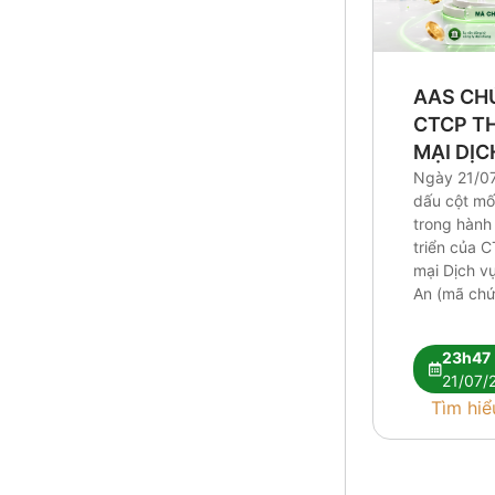
AAS CH
CTCP T
MẠI DỊC
THUẬN A
Ngày 21/0
dấu cột mố
NGÀY G
trong hành 
ĐẦU TIÊ
triển của 
mại Dịch v
An (mã chứ
TAH) khi 27
phiếu chín
23h47
ký giao dịc
21/07/
trường UPC
Tìm hiể
tham chiếu
đồng/cổ ph
ứng quy m
khoảng […