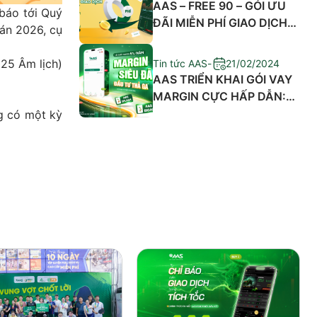
AAS – FREE 90 – GÓI ƯU
báo tới Quý
ĐÃI MIỄN PHÍ GIAO DỊCH
Đán 2026, cụ
HẤP DẪN NHÂN DỊP RA
MẮT PHIÊN BẢN MỚI AAS
25 Âm lịch)
Tin tức AAS
-
21/02/2024
PRO
AAS TRIỂN KHAI GÓI VAY
MARGIN CỰC HẤP DẪN:
LÃI SUẤT CHỈ 5%/NĂM,
g có một kỳ
LÊN ĐẾN 90 NGÀY