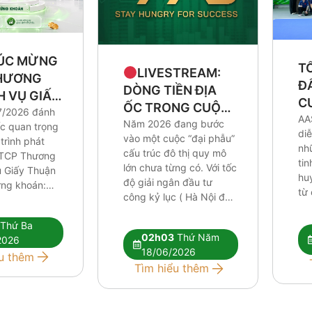
ÚC MỪNG
TỔ
LIVESTREAM:
HƯƠNG
Đ
DÒNG TIỀN ĐỊA
H VỤ GIẤY
C
ỐC TRONG CUỘC
N (TAH)
7/2026 đánh
AA
“GIẢI PHẪU” HẠ
Năm 2026 đang bước
c quan trọng
IAO DỊCH
diễ
vào một cuộc “đại phẫu”
TẦNG
trình phát
N
nh
cấu trúc đô thị quy mô
CTCP Thương
tin
lớn chưa từng có. Với tốc
ụ Giấy Thuận
huy
độ giải ngân đầu tư
ng khoán:
từ 
công kỷ lục ( Hà Nội đạt
0 triệu cổ
Đại
tới 25,7% kế hoạch năm
h thức đăng
đồi
Thứ Ba
ngay trong 4 tháng đầu
h trên thị
và 
02h03
Thứ Năm
2026
năm), các đại dự án lộ
oM với giá
đồn
18/06/2026
diện định vị lại toàn bộ
u thêm
 16.500
th
Tìm hiểu thêm
[…]
iếu, tương
ô vốn hóa
]