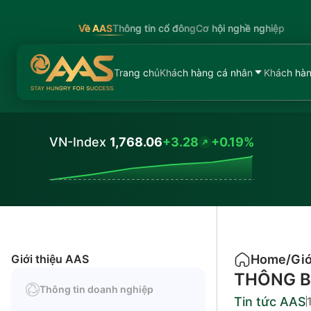
Về AAS
Thông tin cổ đông
Cơ hội nghề nghiệp
Trang chủ
Khách hàng cá nhân
Khách hàn
VN-Index
1,768.06
+3.28
+0.19%
Values
Giới thiệu AAS
Home
/
Giớ
THÔNG B
Thông tin doanh nghiệp
Tin tức AAS