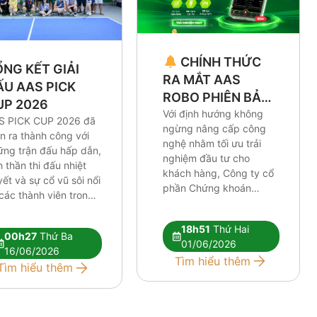
CHÍNH THỨC
NG KẾT GIẢI
RA MẮT AAS
ẤU AAS PICK
ROBO PHIÊN BẢN
UP 2026
MỚI – TỪ CHỈ BÁO
Với định hướng không
S PICK CUP 2026 đã
ngừng nâng cấp công
ĐẾN GIAO DỊCH
n ra thành công với
nghệ nhằm tối ưu trải
TRONG TÍCH TẮC
ững trận đấu hấp dẫn,
nghiệm đầu tư cho
h thần thi đấu nhiệt
khách hàng, Công ty cổ
ết và sự cổ vũ sôi nổi
phần Chứng khoán
các thành viên trong
Smart Invest (AAS) chính
 gia đình AAS. Với một
thức ra mắt Trợ lý đầu tư
 hình cân tài cân sức
18h51
Thứ Hai
AAS ROBO phiên bản
00h27
Thứ Ba
hình thức thi đầu
01/06/2026
mới với giao diện hiện
16/06/2026
g đội, chiến thuật
Tìm hiểu thêm
đại cùng hàng loạt cải
Tìm hiểu thêm
ông minh, […]
tiến vượt trội. Nếu trước
[…]