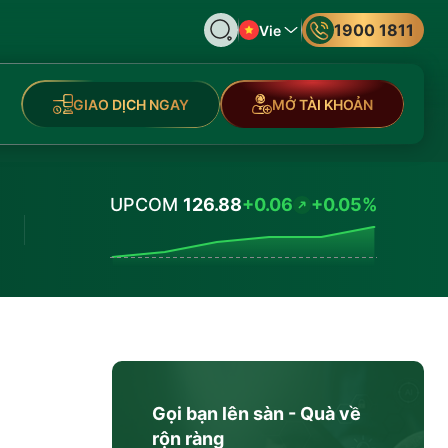
1900 1811
Vie
GIAO DỊCH NGAY
MỞ TÀI KHOẢN
UPCOM
126.88
+0.06
+0.05%
Values
Gọi bạn lên sàn - Quà về
rộn ràng