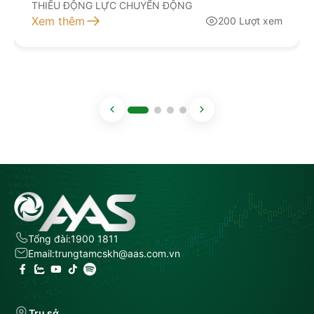
THIẾU ĐỘNG LỰC CHUYỂN ĐỘNG
Xem thêm
200 Lượt xem
Tổng đài:
1900 1811
Email:
trungtamcskh@aas.com.vn
Trụ sở