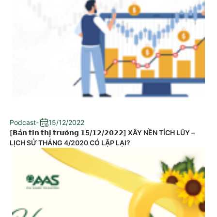
Podcast
-
15/12/2022
[𝗕𝗮̉𝗻 𝘁𝗶𝗻 𝘁𝗵𝗶̣ 𝘁𝗿𝘂̛𝗼̛̀𝗻𝗴 𝟭5/𝟭𝟮/𝟮𝟬𝟮𝟮] XÂY NỀN TÍCH LŨY –
LỊCH SỬ THÁNG 4/2020 CÓ LẶP LẠI?