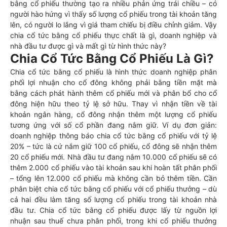
bằng cổ phiếu thường tạo ra nhiều phản ứng trái chiều – có
người hào hứng vì thấy số lượng cổ phiếu trong tài khoản tăng
lên, có người lo lắng vì giá tham chiếu bị điều chỉnh giảm. Vậy
chia cổ tức bằng cổ phiếu thực chất là gì, doanh nghiệp và
nhà đầu tư được gì và mất gì từ hình thức này?
Chia Cổ Tức Bằng Cổ Phiếu Là Gì?
Chia cổ tức bằng cổ phiếu là hình thức doanh nghiệp phân
phối lợi nhuận cho cổ đông không phải bằng tiền mặt mà
bằng cách phát hành thêm cổ phiếu mới và phân bổ cho cổ
đông hiện hữu theo tỷ lệ sở hữu. Thay vì nhận tiền về tài
khoản ngân hàng, cổ đông nhận thêm một lượng cổ phiếu
tương ứng với số cổ phần đang nắm giữ. Ví dụ đơn giản:
doanh nghiệp thông báo chia cổ tức bằng cổ phiếu với tỷ lệ
20% – tức là cứ nắm giữ 100 cổ phiếu, cổ đông sẽ nhận thêm
20 cổ phiếu mới. Nhà đầu tư đang nắm 10.000 cổ phiếu sẽ có
thêm 2.000 cổ phiếu vào tài khoản sau khi hoàn tất phân phối
– tổng lên 12.000 cổ phiếu mà không cần bỏ thêm tiền. Cần
phân biệt chia cổ tức bằng cổ phiếu với cổ phiếu thưởng – dù
cả hai đều làm tăng số lượng cổ phiếu trong tài khoản nhà
đầu tư. Chia cổ tức bằng cổ phiếu được lấy từ nguồn lợi
nhuận sau thuế chưa phân phối, trong khi cổ phiếu thưởng