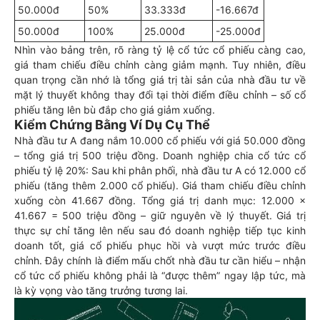
50.000đ
50%
33.333đ
-16.667đ
50.000đ
100%
25.000đ
-25.000đ
Nhìn vào bảng trên, rõ ràng tỷ lệ cổ tức cổ phiếu càng cao,
giá tham chiếu điều chỉnh càng giảm mạnh. Tuy nhiên, điều
quan trọng cần nhớ là tổng giá trị tài sản của nhà đầu tư về
mặt lý thuyết không thay đổi tại thời điểm điều chỉnh – số cổ
phiếu tăng lên bù đắp cho giá giảm xuống.
Kiểm Chứng Bằng Ví Dụ Cụ Thể
Nhà đầu tư A đang nắm 10.000 cổ phiếu với giá 50.000 đồng
– tổng giá trị 500 triệu đồng. Doanh nghiệp chia cổ tức cổ
phiếu tỷ lệ 20%: Sau khi phân phối, nhà đầu tư A có 12.000 cổ
phiếu (tăng thêm 2.000 cổ phiếu). Giá tham chiếu điều chỉnh
xuống còn 41.667 đồng. Tổng giá trị danh mục: 12.000 ×
41.667 = 500 triệu đồng – giữ nguyên về lý thuyết. Giá trị
thực sự chỉ tăng lên nếu sau đó doanh nghiệp tiếp tục kinh
doanh tốt, giá cổ phiếu phục hồi và vượt mức trước điều
chỉnh. Đây chính là điểm mấu chốt nhà đầu tư cần hiểu – nhận
cổ tức cổ phiếu không phải là “được thêm” ngay lập tức, mà
là kỳ vọng vào tăng trưởng tương lai.