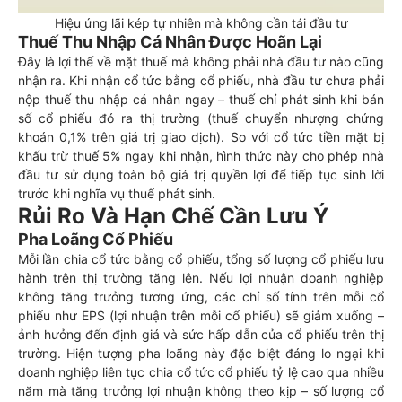
Hiệu ứng lãi kép tự nhiên mà không cần tái đầu tư
Thuế Thu Nhập Cá Nhân Được Hoãn Lại
Đây là lợi thế về mặt thuế mà không phải nhà đầu tư nào cũng
nhận ra. Khi nhận cổ tức bằng cổ phiếu, nhà đầu tư chưa phải
nộp thuế thu nhập cá nhân ngay – thuế chỉ phát sinh khi bán
số cổ phiếu đó ra thị trường (thuế chuyển nhượng chứng
khoán 0,1% trên giá trị giao dịch). So với cổ tức tiền mặt bị
khấu trừ thuế 5% ngay khi nhận, hình thức này cho phép nhà
đầu tư sử dụng toàn bộ giá trị quyền lợi để tiếp tục sinh lời
trước khi nghĩa vụ thuế phát sinh.
Rủi Ro Và Hạn Chế Cần Lưu Ý
Pha Loãng Cổ Phiếu
Mỗi lần chia cổ tức bằng cổ phiếu, tổng số lượng cổ phiếu lưu
hành trên thị trường tăng lên. Nếu lợi nhuận doanh nghiệp
không tăng trưởng tương ứng, các chỉ số tính trên mỗi cổ
phiếu như EPS (lợi nhuận trên mỗi cổ phiếu) sẽ giảm xuống –
ảnh hưởng đến định giá và sức hấp dẫn của cổ phiếu trên thị
trường. Hiện tượng pha loãng này đặc biệt đáng lo ngại khi
doanh nghiệp liên tục chia cổ tức cổ phiếu tỷ lệ cao qua nhiều
năm mà tăng trưởng lợi nhuận không theo kịp – số lượng cổ