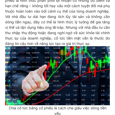
phiếu là hình thức phân phối lợi nhuận có những ưu điểm và
hạn chế riêng – không tốt hay xấu một cách tuyệt đối mà phụ
thuộc hoàn toàn vào bối cảnh cụ thể của từng doanh nghiệp.
Với nhà đầu tư dài hạn đang tích lũy tài sản và không cần
dòng tiền ngay, đây có thể là hình thức lý tưởng để gia tăng
vị thế và tận dụng hiệu ứng lãi kép. Nhưng với nhà đầu tư cần
thu nhập thụ động hoặc đang nghi ngờ về sức khỏe tài chính
thực sự của doanh nghiệp, cổ tức tiền mặt vẫn là thước đo
đáng tin cậy hơn về năng lực tạo ra giá trị thực sự.
Chia cổ tức bằng cổ phiếu là cách che giấu việc dòng tiền
yếu