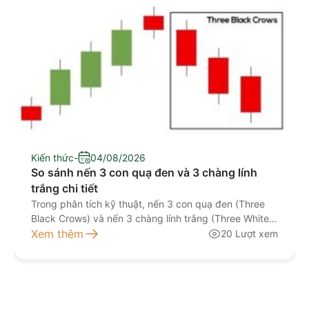
Kiến thức
-
04/08/2026
So sánh nến 3 con quạ đen và 3 chàng lính
trắng chi tiết
Trong phân tích kỹ thuật, nến 3 con quạ đen (Three
Black Crows) và nến 3 chàng lính trắng (Three White
Soldiers) là hai mô hình nến đảo chiều được nhiều nhà
Xem thêm
20 Lượt xem
đầu tư sử dụng để đánh giá khả năng thay đổi xu
hướng của thị trường. Cả hai đều được hình thành từ
[…]