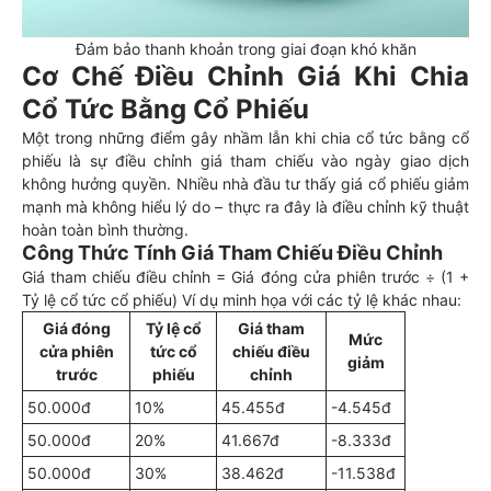
Đảm bảo thanh khoản trong giai đoạn khó khăn
Cơ Chế Điều Chỉnh Giá Khi Chia
Cổ Tức Bằng Cổ Phiếu
Một trong những điểm gây nhầm lẫn khi chia cổ tức bằng cổ
phiếu là sự điều chỉnh giá tham chiếu vào ngày giao dịch
không hưởng quyền. Nhiều nhà đầu tư thấy giá cổ phiếu giảm
mạnh mà không hiểu lý do – thực ra đây là điều chỉnh kỹ thuật
hoàn toàn bình thường.
Công Thức Tính Giá Tham Chiếu Điều Chỉnh
Giá tham chiếu điều chỉnh = Giá đóng cửa phiên trước ÷ (1 +
Tỷ lệ cổ tức cổ phiếu) Ví dụ minh họa với các tỷ lệ khác nhau:
Giá đóng
Tỷ lệ cổ
Giá tham
Mức
cửa phiên
tức cổ
chiếu điều
giảm
trước
phiếu
chỉnh
50.000đ
10%
45.455đ
-4.545đ
50.000đ
20%
41.667đ
-8.333đ
50.000đ
30%
38.462đ
-11.538đ