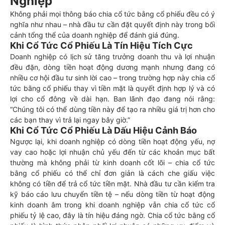
Nghiệp
Không phải mọi thông báo chia cổ tức bằng cổ phiếu đều có ý
nghĩa như nhau – nhà đầu tư cần đặt quyết định này trong bối
cảnh tổng thể của doanh nghiệp để đánh giá đúng.
Khi Cổ Tức Cổ Phiếu Là Tín Hiệu Tích Cực
Doanh nghiệp có lịch sử tăng trưởng doanh thu và lợi nhuận
đều đặn, dòng tiền hoạt động dương mạnh nhưng đang có
nhiều cơ hội đầu tư sinh lời cao – trong trường hợp này chia cổ
tức bằng cổ phiếu thay vì tiền mặt là quyết định hợp lý và có
lợi cho cổ đông về dài hạn. Ban lãnh đạo đang nói rằng:
“Chúng tôi có thể dùng tiền này để tạo ra nhiều giá trị hơn cho
các bạn thay vì trả lại ngay bây giờ.”
Khi Cổ Tức Cổ Phiếu Là Dấu Hiệu Cảnh Báo
Ngược lại, khi doanh nghiệp có dòng tiền hoạt động yếu, nợ
vay cao hoặc lợi nhuận chủ yếu đến từ các khoản mục bất
thường mà không phải từ kinh doanh cốt lõi – chia cổ tức
bằng cổ phiếu có thể chỉ đơn giản là cách che giấu việc
không có tiền để trả cổ tức tiền mặt. Nhà đầu tư cần kiểm tra
kỹ báo cáo lưu chuyển tiền tệ – nếu dòng tiền từ hoạt động
kinh doanh âm trong khi doanh nghiệp vẫn chia cổ tức cổ
phiếu tỷ lệ cao, đây là tín hiệu đáng ngờ. Chia cổ tức bằng cổ