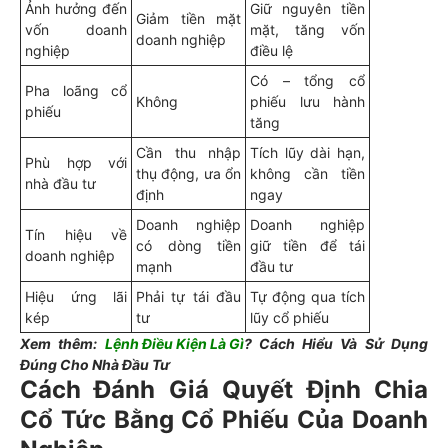
Ảnh hưởng đến
Giữ nguyên tiền
Giảm tiền mặt
vốn doanh
mặt, tăng vốn
doanh nghiệp
nghiệp
điều lệ
Có – tổng cổ
Pha loãng cổ
Không
phiếu lưu hành
phiếu
tăng
Cần thu nhập
Tích lũy dài hạn,
Phù hợp với
thụ động, ưa ổn
không cần tiền
nhà đầu tư
định
ngay
Doanh nghiệp
Doanh nghiệp
Tín hiệu về
có dòng tiền
giữ tiền để tái
doanh nghiệp
mạnh
đầu tư
Hiệu ứng lãi
Phải tự tái đầu
Tự động qua tích
kép
tư
lũy cổ phiếu
Xem thêm:
Lệnh Điều Kiện Là Gì
? Cách Hiểu Và Sử Dụng
Đúng Cho Nhà Đầu Tư
Cách Đánh Giá Quyết Định Chia
Cổ Tức Bằng Cổ Phiếu Của Doanh