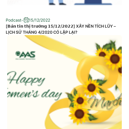
Podcast
-
15/12/2022
[𝗕𝗮̉𝗻 𝘁𝗶𝗻 𝘁𝗵𝗶̣ 𝘁𝗿𝘂̛𝗼̛̀𝗻𝗴 𝟭5/𝟭𝟮/𝟮𝟬𝟮𝟮] XÂY NỀN TÍCH LŨY –
LỊCH SỬ THÁNG 4/2020 CÓ LẶP LẠI?