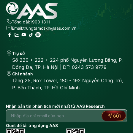
Tổng đài:
1900 1811
Email:
trungtamcskh@aas.com.vn
Trụ sở
Số 220 + 222 + 224 phố Nguyễn Lương Bằng, P.
Đống Đa, TP. Hà Nội | ĐT: 0243 573 9779
Chi nhánh
Tầng 25, Rox Tower, 180 - 192 Nguyễn Công Trứ,
P. Bến Thành, TP. Hồ Chí Minh
Nhận bản tin phân tích mới nhất từ AAS Research
GỬI
Quét để tải ứng dụng AAS