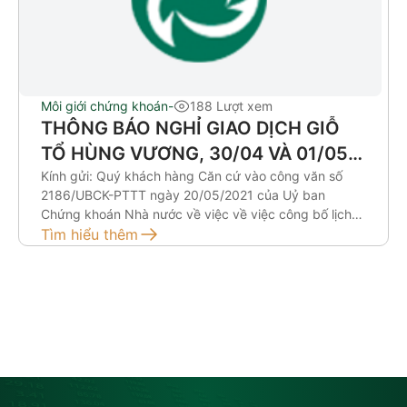
Môi giới chứng khoán
-
188 Lượt xem
THÔNG BÁO NGHỈ GIAO DỊCH GIỖ
TỔ HÙNG VƯƠNG, 30/04 VÀ 01/05
NĂM 2023
Kính gửi: Quý khách hàng Căn cứ vào công văn số
2186/UBCK-PTTT ngày 20/05/2021 của Uỷ ban
Chứng khoán Nhà nước về việc về việc công bố lịch
nghỉ giao dịch thị trường công cụ nợ năm 2023; Căn
Tìm hiểu thêm
cứ vào công văn của hai Sở Giao dịch Chứng khoán
và Trung tâm Lưu ký Chứng khoán Việt Nam, Công ty
cổ phần Chứng khoán SmartInvest (AAS) xin trân
trọng thông báo tới Quý khách hàng về việc nghỉ giao
dịch nhân dịp Giỗ tổ Hùng Vương 10/03 Âm lịch, Giải
phóng miền Nam 30/04 và Quốc tế Lao động 01/05
[…]