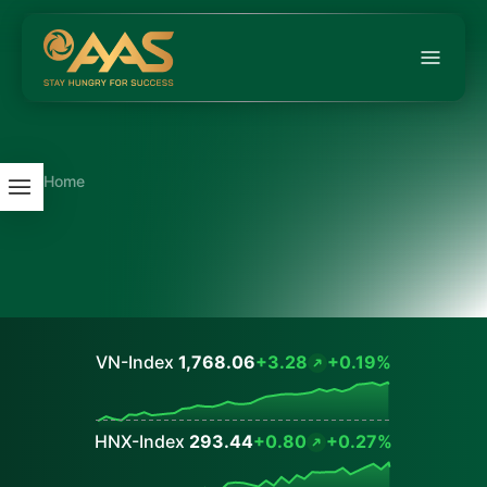
Home
VN-Index
1,768.06
+3.28
+0.19%
Values
HNX-Index
293.44
+0.80
+0.27%
Values