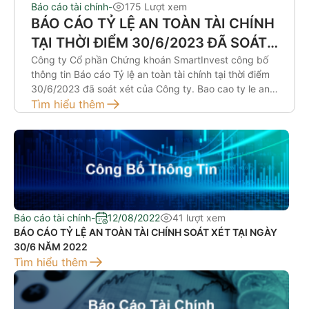
Báo cáo tài chính
-
175 Lượt xem
BÁO CÁO TỶ LỆ AN TOÀN TÀI CHÍNH
TẠI THỜI ĐIỂM 30/6/2023 ĐÃ SOÁT
XÉT
Công ty Cổ phần Chứng khoán SmartInvest công bố
thông tin Báo cáo Tỷ lệ an toàn tài chính tại thời điểm
30/6/2023 đã soát xét của Công ty. Bao cao ty le an
toan tai chinh 6T.2023.pdf_signed.pdf
Tìm hiểu thêm
Báo cáo tài chính
-
12/08/2022
41 lượt xem
BÁO CÁO TỶ LỆ AN TOÀN TÀI CHÍNH SOÁT XÉT TẠI NGÀY
30/6 NĂM 2022
Tìm hiểu thêm