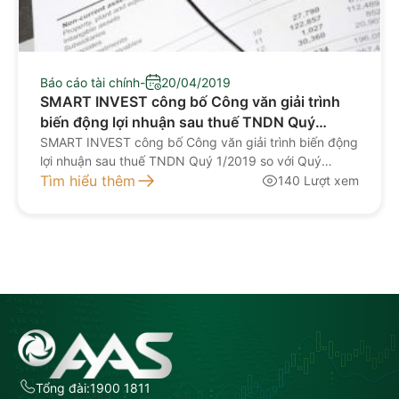
Báo cáo tài chính
-
20/04/2019
SMART INVEST công bố Công văn giải trình
biến động lợi nhuận sau thuế TNDN Quý
1/2019 so với Quý 1/2018
SMART INVEST công bố Công văn giải trình biến động
lợi nhuận sau thuế TNDN Quý 1/2019 so với Quý
1/2018 Download tại đây: giải trình biến động LNST
Tìm hiểu thêm
140 Lượt xem
quý 1.2019
Tổng đài:
1900 1811