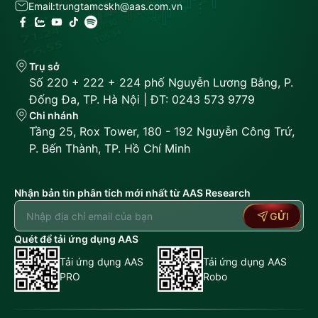
Email:
trungtamcskh@aas.com.vn
Trụ sở
Số 220 + 222 + 224 phố Nguyễn Lương Bằng, P.
Đống Đa, TP. Hà Nội | ĐT: 0243 573 9779
Chi nhánh
Tầng 25, Rox Tower, 180 - 192 Nguyễn Công Trứ,
P. Bến Thành, TP. Hồ Chí Minh
Nhận bản tin phân tích mới nhất từ AAS Research
GỬI
Quét để tải ứng dụng AAS
Tải ứng dụng AAS
Tải ứng dụng AAS
PRO
Robo