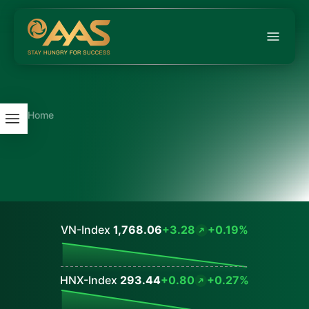
Home
VN-Index
1,768.06
+3.28
+0.19%
Values
HNX-Index
293.44
+0.80
+0.27%
Values