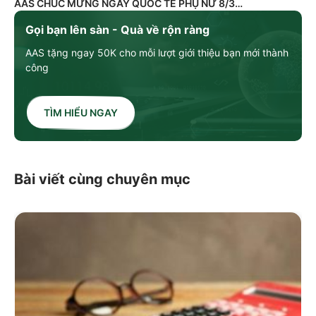
AAS CHÚC MỪNG NGÀY QUỐC TẾ PHỤ NỮ 8/3
Gọi bạn lên sàn - Quà về rộn ràng
AAS tặng ngay 50K cho mỗi lượt giới thiệu bạn mới thành
công
TÌM HIỂU NGAY
Bài viết cùng chuyên mục