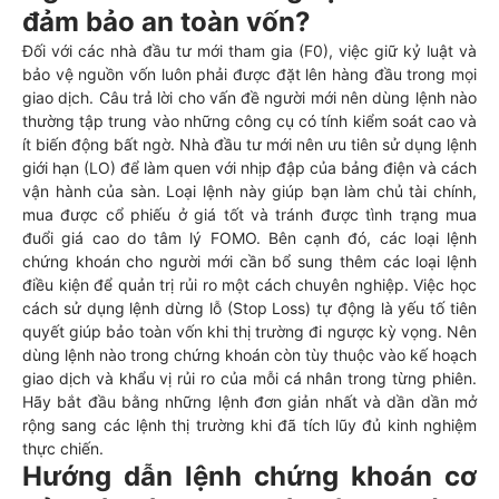
đảm bảo an toàn vốn?
Đối với các nhà đầu tư mới tham gia (F0), việc giữ kỷ luật và
bảo vệ nguồn vốn luôn phải được đặt lên hàng đầu trong mọi
giao dịch. Câu trả lời cho vấn đề người mới nên dùng lệnh nào
thường tập trung vào những công cụ có tính kiểm soát cao và
ít biến động bất ngờ. Nhà đầu tư mới nên ưu tiên sử dụng lệnh
giới hạn (LO) để làm quen với nhịp đập của bảng điện và cách
vận hành của sàn. Loại lệnh này giúp bạn làm chủ tài chính,
mua được cổ phiếu ở giá tốt và tránh được tình trạng mua
đuổi giá cao do tâm lý FOMO. Bên cạnh đó, các loại lệnh
chứng khoán cho người mới cần bổ sung thêm các loại lệnh
điều kiện để quản trị rủi ro một cách chuyên nghiệp. Việc học
cách sử dụng lệnh dừng lỗ (Stop Loss) tự động là yếu tố tiên
quyết giúp bảo toàn vốn khi thị trường đi ngược kỳ vọng. Nên
dùng lệnh nào trong chứng khoán còn tùy thuộc vào kế hoạch
giao dịch và khẩu vị rủi ro của mỗi cá nhân trong từng phiên.
Hãy bắt đầu bằng những lệnh đơn giản nhất và dần dần mở
rộng sang các lệnh thị trường khi đã tích lũy đủ kinh nghiệm
thực chiến.
Hướng dẫn lệnh chứng khoán cơ