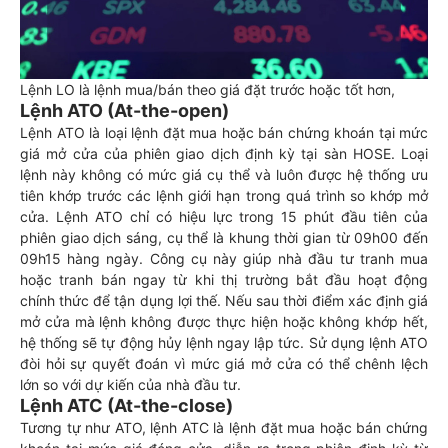
Lệnh LO là lệnh mua/bán theo giá đặt trước hoặc tốt hơn,
Lệnh ATO (At-the-open)
Lệnh ATO là loại lệnh đặt mua hoặc bán chứng khoán tại mức
giá mở cửa của phiên giao dịch định kỳ tại sàn HOSE. Loại
lệnh này không có mức giá cụ thể và luôn được hệ thống ưu
tiên khớp trước các lệnh giới hạn trong quá trình so khớp mở
cửa. Lệnh ATO chỉ có hiệu lực trong 15 phút đầu tiên của
phiên giao dịch sáng, cụ thể là khung thời gian từ 09h00 đến
09h15 hàng ngày. Công cụ này giúp nhà đầu tư tranh mua
hoặc tranh bán ngay từ khi thị trường bắt đầu hoạt động
chính thức để tận dụng lợi thế. Nếu sau thời điểm xác định giá
mở cửa mà lệnh không được thực hiện hoặc không khớp hết,
hệ thống sẽ tự động hủy lệnh ngay lập tức. Sử dụng lệnh ATO
đòi hỏi sự quyết đoán vì mức giá mở cửa có thể chênh lệch
lớn so với dự kiến của nhà đầu tư.
Lệnh ATC (At-the-close)
Tương tự như ATO, lệnh ATC là lệnh đặt mua hoặc bán chứng