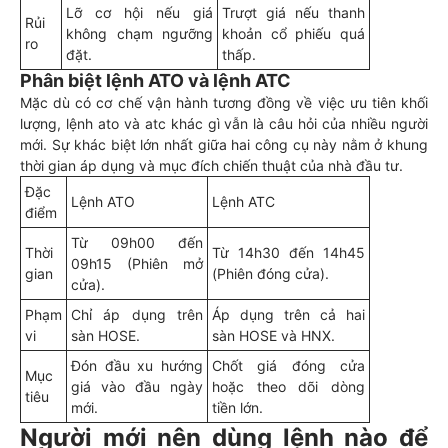
Lỡ cơ hội nếu giá
Trượt giá nếu thanh
Rủi
không chạm ngưỡng
khoản cổ phiếu quá
ro
đặt.
thấp.
Phân biệt lệnh ATO và lệnh ATC
Mặc dù có cơ chế vận hành tương đồng về việc ưu tiên khối
lượng, lệnh ato và atc khác gì vẫn là câu hỏi của nhiều người
mới. Sự khác biệt lớn nhất giữa hai công cụ này nằm ở khung
thời gian áp dụng và mục đích chiến thuật của nhà đầu tư.
Đặc
Lệnh ATO
Lệnh ATC
điểm
Từ 09h00 đến
Thời
Từ 14h30 đến 14h45
09h15 (Phiên mở
gian
(Phiên đóng cửa).
cửa).
Phạm
Chỉ áp dụng trên
Áp dụng trên cả hai
vi
sàn HOSE.
sàn HOSE và HNX.
Đón đầu xu hướng
Chốt giá đóng cửa
Mục
giá vào đầu ngày
hoặc theo dõi dòng
tiêu
mới.
tiền lớn.
Người mới nên dùng lệnh nào để