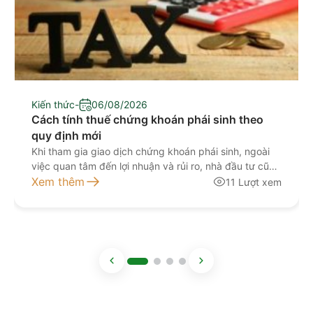
Kiến thức
-
06/08/2026
Cách tính thuế chứng khoán phái sinh theo
quy định mới
Khi tham gia giao dịch chứng khoán phái sinh, ngoài
việc quan tâm đến lợi nhuận và rủi ro, nhà đầu tư cũng
cần nắm rõ các quy định về thuế để tính toán chính
Xem thêm
11 Lượt xem
xác hiệu quả đầu tư. Từ ngày 01/07/2026, quy định
về thuế thu nhập cá nhân (TNCN) đối với hoạt […]