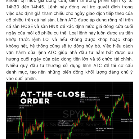
khoán tại mức giá đóng cửa, diễn ra trong phiên định kỳ từ
14h30 đến 14h45. Lệnh này đóng vai trò quyết định trong
việc xác định giá tham chiếu cho ngày giao dịch tiếp theo của
cổ phiếu trên cả hai sàn. Lệnh ATC được áp dụng rộng rãi trên
cả sàn HOSE và sàn HNX để xác định mức giá đóng cửa cuối
ngày của mỗi cổ phiếu cụ thể. Loại lệnh này luôn được ưu tiên
khớp trước lệnh LO, và nếu không được khớp hoặc khớp
không hết, hệ thống cũng sẽ tự động hủy bỏ. Việc hiểu cách
vận hành của lệnh ATC giúp nhà đầu tư nắm bắt được xu
hướng cuối ngày của các dòng tiền lớn và tổ chức tài chính.
Nhiều quỹ đầu tư thường sử dụng lệnh ATC để tái cơ cấu
danh mục, tạo nên những biến động khối lượng đáng chú ý
vào cuối phiên.