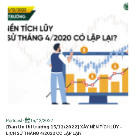
Podcast
-
15/12/2022
[𝗕𝗮̉𝗻 𝘁𝗶𝗻 𝘁𝗵𝗶̣ 𝘁𝗿𝘂̛𝗼̛̀𝗻𝗴 𝟭5/𝟭𝟮/𝟮𝟬𝟮𝟮] XÂY NỀN TÍCH LŨY –
LỊCH SỬ THÁNG 4/2020 CÓ LẶP LẠI?