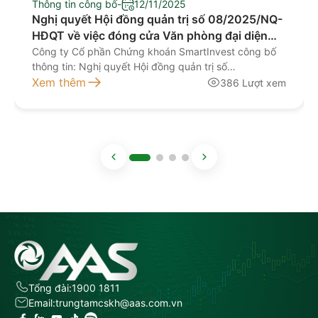
Thông tin công bố
-
12/11/2025
Nghị quyết Hội đồng quản trị số 08/2025/NQ-
HĐQT về việc đóng cửa Văn phòng đại diện
Nam Định
Công ty Cổ phần Chứng khoán SmartInvest công bố
thông tin: Nghị quyết Hội đồng quản trị số
08/2025/NQ-HĐQT ngày 11/11/2025 về việc đóng
Xem thêm
386 Lượt xem
cửa Văn phòng đại diện Nam Định Tài liệu đính kèm: 1.
CV 278_2025 CBTT dong VPDD Nam Đinh 2. Nghi
quyet 08.2025_Nam Đinh
Tổng đài:
1900 1811
Email:
trungtamcskh@aas.com.vn