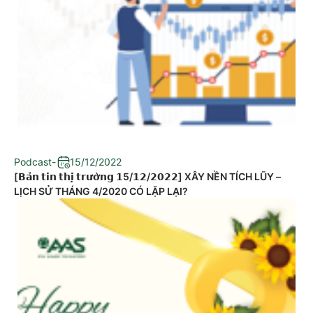
Podcast
-
15/12/2022
[𝗕𝗮̉𝗻 𝘁𝗶𝗻 𝘁𝗵𝗶̣ 𝘁𝗿𝘂̛𝗼̛̀𝗻𝗴 𝟭5/𝟭𝟮/𝟮𝟬𝟮𝟮] XÂY NỀN TÍCH LŨY –
LỊCH SỬ THÁNG 4/2020 CÓ LẶP LẠI?