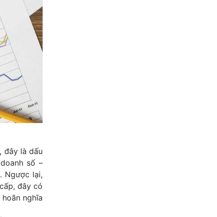
, đây là dấu
 doanh số –
 Ngược lại,
 cấp, đây có
ì hoãn nghĩa