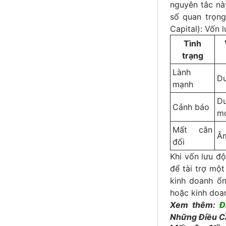
nguyên tắc này
số quan trọng
Capital): Vốn 
Tình
trạng
Lành
Dư
mạnh
D
Cảnh báo
m
Mất cân
Â
đối
Khi vốn lưu đ
để tài trợ một
kinh doanh ổn
hoặc kinh doa
Xem thêm:
Đ
Những Điều C