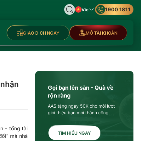
1900 1811
Vie
GIAO DỊCH NGAY
MỞ TÀI KHOẢN
u nhận
Gọi bạn lên sàn - Quà về
rộn ràng
AAS tặng ngay 50K cho mỗi lượt
giới thiệu bạn mới thành công
n – tổng tài
TÌM HIỂU NGAY
đối” mà nhà