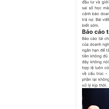
đầu tư và giới
sai số học mà
cảnh báo doan
trả nợ. Bài vi
biết sớm.
Báo cáo t
Báo cáo tài ch
của doanh ngh
ngắn hạn để tà
tiền không đủ 
đây không nói
hợp lệ luôn c
về cấu trúc –
phần lại khôn
xử lý kịp thời.