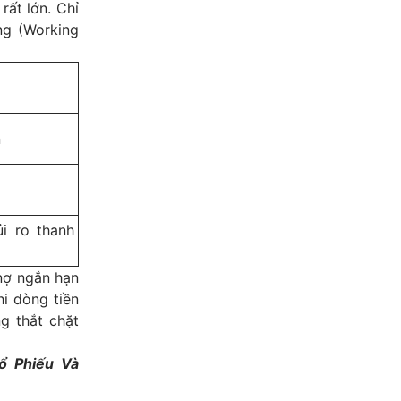
rất lớn. Chỉ
ng (Working
n
i ro thanh
nợ ngắn hạn
hi dòng tiền
g thắt chặt
ổ Phiếu Và