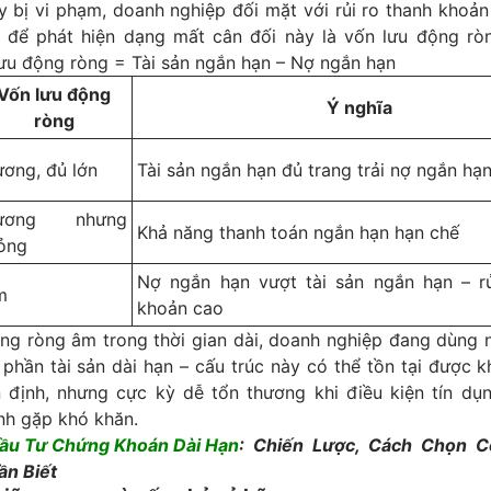
 bị vi phạm, doanh nghiệp đối mặt với rủi ro thanh khoản 
 để phát hiện dạng mất cân đối này là vốn lưu động rò
lưu động ròng = Tài sản ngắn hạn – Nợ ngắn hạn
Vốn lưu động
Ý nghĩa
ròng
ơng, đủ lớn
Tài sản ngắn hạn đủ trang trải nợ ngắn hạ
ương nhưng
Khả năng thanh toán ngắn hạn hạn chế
ỏng
Nợ ngắn hạn vượt tài sản ngắn hạn – rủ
m
khoản cao
ộng ròng âm trong thời gian dài, doanh nghiệp đang dùng 
 phần tài sản dài hạn – cấu trúc này có thể tồn tại được k
 định, nhưng cực kỳ dễ tổn thương khi điều kiện tín dụn
nh gặp khó khăn.
ầu Tư Chứng Khoán Dài Hạn
: Chiến Lược, Cách Chọn C
ần Biết