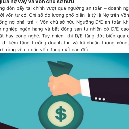
giữa nợ vay và vốn chủ sở hữu
rạng đòn bẩy tài chính vượt quá ngưỡng an toàn – doanh n
ới vốn tự có. Chỉ số đo lường phổ biến là tỷ lệ Nợ trên Vố
Tổng nợ phải trả ÷ Vốn chủ sở hữu Ngưỡng D/E an toàn kh
 nghiệp ngân hàng và bất động sản tự nhiên có D/E ca
ất hay công nghệ. Tuy nhiên, khi D/E tăng đột biến qua c
 đi kèm tăng trưởng doanh thu và lợi nhuận tương xứng,
rõ ràng về cơ cấu vốn đang mất cân đối.