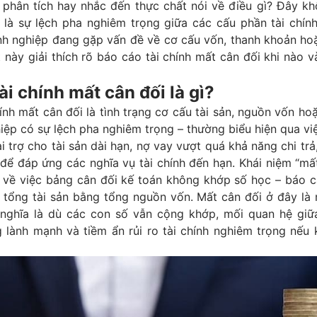
 phân tích hay nhắc đến thực chất nói về điều gì? Đây kh
 là sự lệch pha nghiêm trọng giữa các cấu phần tài chính
h nghiệp đang gặp vấn đề về cơ cấu vốn, thanh khoản ho
ết này giải thích rõ báo cáo tài chính mất cân đối khi nào 
ài chính mất cân đối là gì?
ính mất cân đối là tình trạng cơ cấu tài sản, nguồn vốn ho
iệp có sự lệch pha nghiêm trọng – thường biểu hiện qua v
i trợ cho tài sản dài hạn, nợ vay vượt quá khả năng chi tr
để đáp ứng các nghĩa vụ tài chính đến hạn. Khái niệm “mấ
 về việc bảng cân đối kế toán không khớp số học – báo cá
ó tổng tài sản bằng tổng nguồn vốn. Mất cân đối ở đây là
 nghĩa là dù các con số vẫn cộng khớp, mối quan hệ giữ
g lành mạnh và tiềm ẩn rủi ro tài chính nghiêm trọng nếu