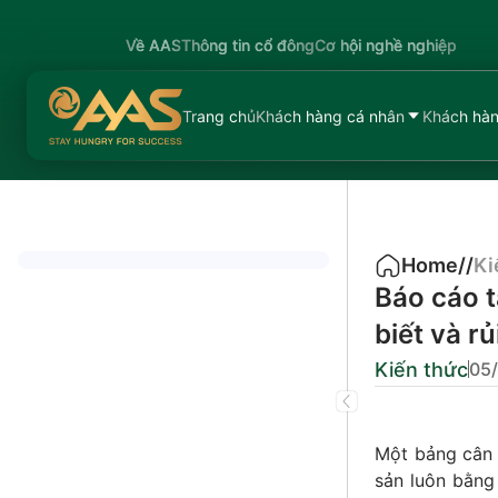
Về AAS
Thông tin cổ đông
Cơ hội nghề nghiệp
Trang chủ
Khách hàng cá nhân
Khách hàn
Home
/
/
Ki
Báo cáo t
biết và rủ
Kiến thức
05
Một bảng cân đ
sản luôn bằng