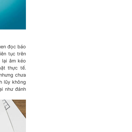
quen đọc báo
iên tục trên
 lại âm kéo
ặt thực tế.
 nhưng chưa
ch lũy không
ại như đánh