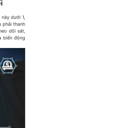
i
 này dưới 1,
u phải thanh
heo dõi sát,
là biến động