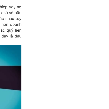
ghiệp vay nợ
n chủ sở hữu
ác nhau tùy
o hơn doanh
ác quý liên
 đây là dấu