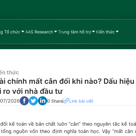
g Tổ chức
AAS Research
Trung tâm hỗ trợ
Kiến thức
ến thức
ài chính mất cân đối khi nào? Dấu hiệ
i ro với nhà đầu tư
/07/2026
0 Share
Link bài viết
ối kế toán về bản chất luôn “cân” theo nguyên tắc kế toá
 tổng nguồn vốn theo định nghĩa toán học. Vậy “mất cân 