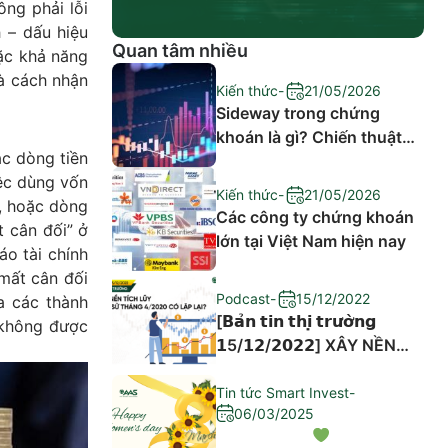
ông phải lỗi
 – dấu hiệu
Quan tâm nhiều
ặc khả năng
và cách nhận
Kiến thức
-
21/05/2026
Sideway trong chứng
khoán là gì? Chiến thuật
ặc dòng tiền
đầu tư hiệu quả
iệc dùng vốn
Kiến thức
-
21/05/2026
ả, hoặc dòng
Các công ty chứng khoán
t cân đối” ở
lớn tại Việt Nam hiện nay
o tài chính
 mất cân đối
Podcast
-
15/12/2022
a các thành
[𝗕𝗮̉𝗻 𝘁𝗶𝗻 𝘁𝗵𝗶̣ 𝘁𝗿𝘂̛𝗼̛̀𝗻𝗴
 không được
𝟭5/𝟭𝟮/𝟮𝟬𝟮𝟮] XÂY NỀN
TÍCH LŨY – LỊCH SỬ
THÁNG 4/2020 CÓ LẶP
Tin tức Smart Invest
-
06/03/2025
LẠI?