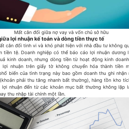
Mất cân đối giữa nợ vay và vốn chủ sở hữu
giữa lợi nhuận kế toán và dòng tiền thực tế
t cân đối tinh vi và khó phát hiện với nhà đầu tư không 
n tiền tệ. Doanh nghiệp có thể báo cáo lợi nhuận dương l
uả kinh doanh, nhưng dòng tiền từ hoạt động kinh doanh
à lợi nhuận trên giấy tờ không chuyển hóa thành tiền m
hổ biến của tình trạng này bao gồm doanh thu ghi nhận
 (khoản phải thu tăng nhanh bất thường), hàng tồn kho tí
 lợi nhuận đến từ các khoản mục bất thường không lặp l
 hay thu nhập tài chính một lần.