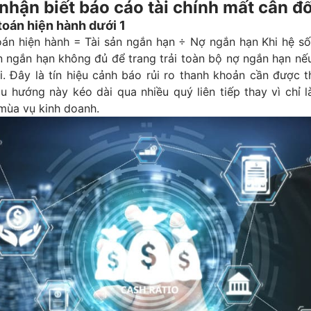
nhận biết báo cáo tài chính mất cân đố
toán hiện hành dưới 1
oán hiện hành = Tài sản ngắn hạn ÷ Nợ ngắn hạn Khi hệ số
ản ngắn hạn không đủ để trang trải toàn bộ nợ ngắn hạn nế
. Đây là tín hiệu cảnh báo rủi ro thanh khoản cần được t
u hướng này kéo dài qua nhiều quý liên tiếp thay vì chỉ 
 mùa vụ kinh doanh.