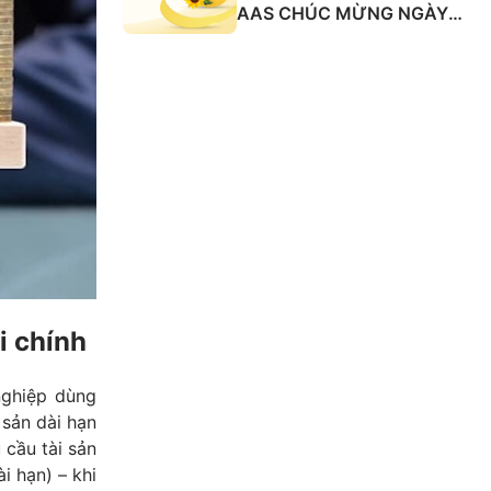
AAS CHÚC MỪNG NGÀY
QUỐC TẾ PHỤ NỮ 8/3
i chính
nghiệp dùng
 sản dài hạn
 cầu tài sản
i hạn) – khi