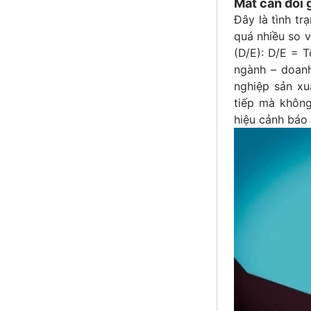
Mất cân đối 
Đây là tình t
quá nhiều so v
(D/E): D/E = 
ngành – doanh
nghiệp sản xu
tiếp mà không
hiệu cảnh báo 