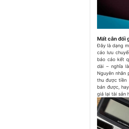
Mất cân đối 
Đây là dạng mấ
cáo lưu chuyể
báo cáo kết q
dài – nghĩa l
Nguyên nhân p
thu được tiền
bán được, hay
giá lại tài sản