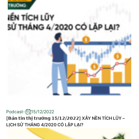
Podcast
-
15/12/2022
[𝗕𝗮̉𝗻 𝘁𝗶𝗻 𝘁𝗵𝗶̣ 𝘁𝗿𝘂̛𝗼̛̀𝗻𝗴 𝟭5/𝟭𝟮/𝟮𝟬𝟮𝟮] XÂY NỀN TÍCH LŨY –
LỊCH SỬ THÁNG 4/2020 CÓ LẶP LẠI?