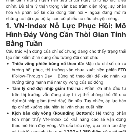
chỉnh. Dù tâm lý thận trọng vẫn bao trùm diện rộng, sự phân
hóa và phân bổ lại của dòng tiền nội – ngoại đang mở ra
những cơ hội cục bộ tại các cổ phiếu có câu chuyện riêng.
1. VN-Index Nỗ Lực Phục Hồi: Mô
Hình Đáy Vòng Cần Thời Gian Tính
Bằng Tuần
Cấu trúc vận động của chỉ số chung đang cho thấy trạng thái
tạo nền kiểm định cung cầu tương đối chặt chẽ:
Thiếu vắng phiên bùng nổ theo đà:
Mặc dù chỉ số có xu
hướng hồi phục, thị trường vẫn chưa xuất hiện phiên
FTD
(Follow-Through Day – Bùng nổ theo đà) để xác nhận xu
hướng tăng mạnh mẽ như kỳ vọng của số đông.
Tâm lý chờ đợi nhịp giảm thứ hai:
Phần lớn nhà đầu tư
trên thị trường vẫn đang duy trì vị thế phòng thủ để chờ
đợi một nhịp giảm (test đáy) lần nữa. Tuy nhiên, áp lực bán
ép chỉ số xuống sâu hiện tại vẫn chưa xuất hiện.
Kịch bản đáy vòng (Rounding Bottom):
Hệ thống phân
tích nhận thấy VN-Index có khả năng cao sẽ vận động
theo mô hình đáy vòng. Với cấu trúc này, quá trình tạo đáy
và tích lũy quanh khu vực
1.200 – 1.250 điểm
sẽ phải
mất