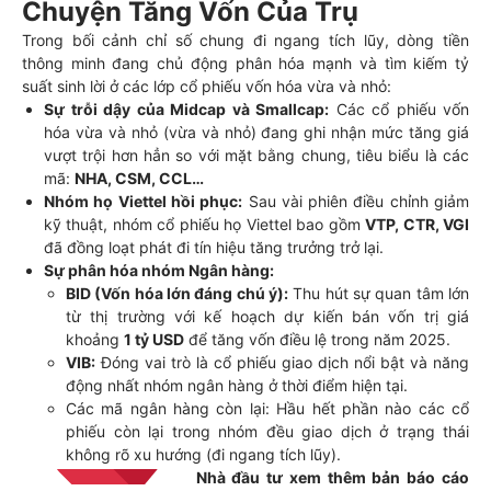
Chuyện Tăng Vốn Của Trụ
Trong bối cảnh chỉ số chung đi ngang tích lũy, dòng tiền
thông minh đang chủ động phân hóa mạnh và tìm kiếm tỷ
suất sinh lời ở các lớp cổ phiếu vốn hóa vừa và nhỏ:
Sự trỗi dậy của Midcap và Smallcap:
Các cổ phiếu vốn
hóa vừa và nhỏ (vừa và nhỏ) đang ghi nhận mức tăng giá
vượt trội hơn hẳn so với mặt bằng chung, tiêu biểu là các
mã:
NHA, CSM, CCL…
Nhóm họ Viettel hồi phục:
Sau vài phiên điều chỉnh giảm
kỹ thuật, nhóm cổ phiếu họ Viettel bao gồm
VTP, CTR, VGI
đã đồng loạt phát đi tín hiệu tăng trưởng trở lại.
Sự phân hóa nhóm Ngân hàng:
BID (Vốn hóa lớn đáng chú ý):
Thu hút sự quan tâm lớn
từ thị trường với kế hoạch dự kiến bán vốn trị giá
khoảng
1 tỷ USD
để tăng vốn điều lệ trong năm 2025.
VIB:
Đóng vai trò là cổ phiếu giao dịch nổi bật và năng
động nhất nhóm ngân hàng ở thời điểm hiện tại.
Các mã ngân hàng còn lại:
Hầu hết phần nào các cổ
phiếu còn lại trong nhóm đều giao dịch ở trạng thái
không rõ xu hướng (đi ngang tích lũy).
Nhà đầu tư xem thêm bản báo cáo