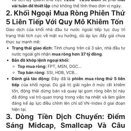
vài tuần để thiết lập
chứ không thể tính theo đơn vị ngày.
2. Khối Ngoại Mua Ròng Phiên Thứ
5 Liên Tiếp Với Quy Mô Khiêm Tốn
Giao dịch của khối nhà đầu tư nước ngoài tiếp tục duy trì
trạng thái tích cực về mặt xu hướng, dù áp lực đẩy giá chưa
thực sự mạnh mẽ:
Trạng thái giao dịch:
Tính chung trên cả 3 sàn, nhà đầu tư
nước ngoài ghi nhận
mua ròng hơn 37 tỷ đồng
.
Bản đồ khớp lệnh ngoại khối:
Top mua ròng:
FPT, MSN, DGC…
Top bán ròng:
SSI, HDB, VCB…
Đánh giá tác động:
Đây đã là
phiên mua ròng thứ 5 liên
tiếp
của khối ngoại. Dù giá trị giải ngân ở mức rất khiêm
tốn, động thái dừng bán và quay lại gom ròng bền bỉ này
đã đóng vai trò quan trọng trong việc hạ nhiệt và làm giảm
đáng kể áp lực điều chỉnh lên chỉ số VN-Index ở giai đoạn
hiện tại.
3. Dòng Tiền Dịch Chuyển: Điểm
Sáng Midcap, Smallcap Và Câu