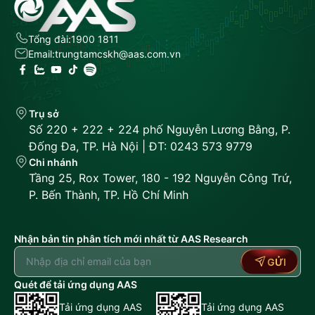
Tổng đài:
1900 1811
Email:
trungtamcskh@aas.com.vn
Trụ sở
Số 220 + 222 + 224 phố Nguyễn Lương Bằng, P.
Đống Đa, TP. Hà Nội | ĐT: 0243 573 9779
Chi nhánh
Tầng 25, Rox Tower, 180 - 192 Nguyễn Công Trứ,
P. Bến Thành, TP. Hồ Chí Minh
Nhận bản tin phân tích mới nhất từ AAS Research
GỬI
Quét để tải ứng dụng AAS
Tải ứng dụng AAS
Tải ứng dụng AAS