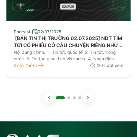
Podcast
-
02/07/2025
​ [BẢN TIN THỊ TRƯỜNG 02.07.2025] NĐT TÌM
TỚI CỔ PHIẾU CÓ CÂU CHUYỆN RIÊNG NHƯ
VCG, TLG
Nội dung chính: 1. Tin tức quốc tế 2. Tin tức trong
nước 3. Tin tức giao dịch VN-Index 4. Nhận định
giao dịch 5. Khuyến nghị đầu tư Kính mời quý nhà
Xem thêm
220 Lượt xem
đầu tư lắng nghe bản tin thị trường hôm nay tại đây
NGUỒN: AAS RESEARCH