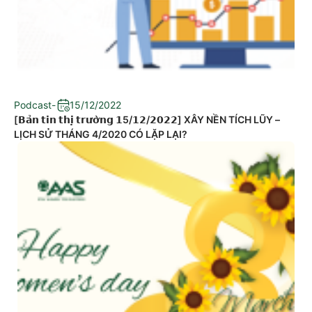
Podcast
-
15/12/2022
[𝗕𝗮̉𝗻 𝘁𝗶𝗻 𝘁𝗵𝗶̣ 𝘁𝗿𝘂̛𝗼̛̀𝗻𝗴 𝟭5/𝟭𝟮/𝟮𝟬𝟮𝟮] XÂY NỀN TÍCH LŨY –
LỊCH SỬ THÁNG 4/2020 CÓ LẶP LẠI?