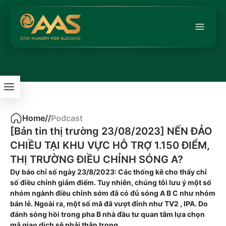
Home
/
/
Podcast
​[Bản tin thị trường 23/08/2023] NẾN ĐẢO
CHIỀU TẠI KHU VỰC HỖ TRỢ 1.150 ĐIỂM,
THỊ TRƯỜNG ĐIỀU CHỈNH SÓNG A?
Dự báo chỉ số ngày 23/8/2023: Các thống kê cho thấy chỉ
số điều chỉnh giảm điểm. Tuy nhiên, chúng tôi lưu ý một số
nhóm ngành điều chỉnh sớm đã có đủ sóng A B C như nhóm
bán lẻ. Ngoài ra, một số mã đã vượt đỉnh như TV2 , IPA. Do
đánh sóng hồi trong pha B nhà đầu tư quan tâm lựa chọn
mã giao dịch sẽ phải thận trọng.