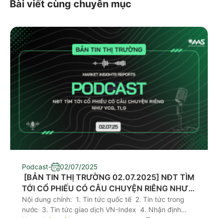
Bài viết cùng chuyên mục
Podcast
-
02/07/2025
​ [BẢN TIN THỊ TRƯỜNG 02.07.2025] NĐT TÌM
TỚI CỔ PHIẾU CÓ CÂU CHUYỆN RIÊNG NHƯ
VCG, TLG
Nội dung chính: 1. Tin tức quốc tế 2. Tin tức trong
nước 3. Tin tức giao dịch VN-Index 4. Nhận định