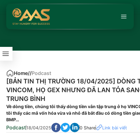
Home
/
/
Podcast
[BẢN TIN THỊ TRƯỜNG 18/04/2025] DÒNG
VINCOM, HỌ GEX NHƯNG ĐÃ LAN TỎA SAN
TRUNG BÌNH
Về dòng tiền, chúng tôi thấy dòng tiền vẫn tập trung ở họ VI
tôi thấy các mã vốn hóa vừa và nhỏ đã bắt đầu có dòng tiền gi
BMP…
Podcast
18/04/2025
0 Share
Link bài viết