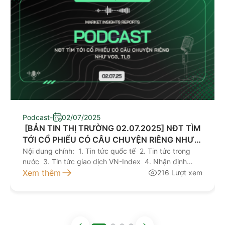
Podcast
-
02/07/2025
​ [BẢN TIN THỊ TRƯỜNG 02.07.2025] NĐT TÌM
TỚI CỔ PHIẾU CÓ CÂU CHUYỆN RIÊNG NHƯ
VCG, TLG
Nội dung chính: 1. Tin tức quốc tế 2. Tin tức trong
nước 3. Tin tức giao dịch VN-Index 4. Nhận định
giao dịch 5. Khuyến nghị đầu tư Kính mời quý nhà
Xem thêm
216 Lượt xem
đầu tư lắng nghe bản tin thị trường hôm nay tại đây
NGUỒN: AAS RESEARCH