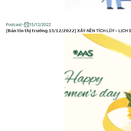
Podcast
-
15/12/2022
[𝗕𝗮̉𝗻 𝘁𝗶𝗻 𝘁𝗵𝗶̣ 𝘁𝗿𝘂̛𝗼̛̀𝗻𝗴 𝟭5/𝟭𝟮/𝟮𝟬𝟮𝟮] XÂY NỀN TÍCH LŨ