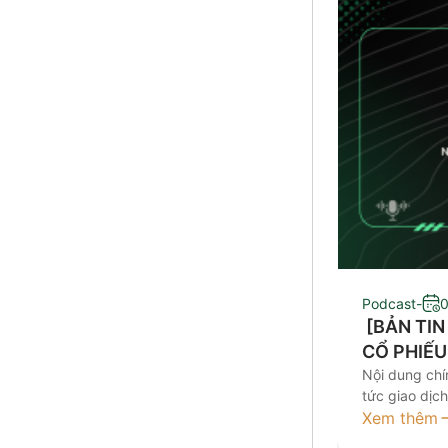
Podcast
-
0
​ [BẢN TI
CỔ PHIẾU
Nội dung chín
tức giao dịc
đầu tư Kính 
Xem thêm
nay tại đâ