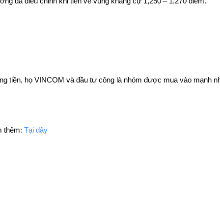
ường đã điều chỉnh khi tiến về vùng kháng cự 1,250 – 1,270 điểm. 
ng tiền, họ VINCOM và đầu tư công là nhóm được mua vào mạnh nhưn
m thêm: 
Tại đây