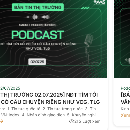
2/07/2025
Podc
N THỊ TRƯỜNG 02.07.2025] NĐT TÌM TỚI
[BẢ
 CÓ CÂU CHUYỆN RIÊNG NHƯ VCG, TLG
VẪN
h: 1. Tin tức quốc tế 2. Tin tức trong nước 3. Tin
CÓ
Kính
h VN-Index 4. Nhận định giao dịch 5. Khuyến nghị
Xem
mời quý nhà đầu tư lắng nghe bản tin thị trường hôm
215 Lượt xem
y NGUỒN: AAS RESEARCH