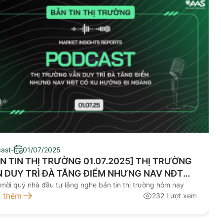
ast
-
01/07/2025
N TIN THỊ TRƯỜNG 01.07.2025] THỊ TRƯỜNG
 DUY TRÌ ĐÀ TĂNG ĐIỂM NHƯNG NAV NĐT
 XU HƯỚNG ĐI NGANG
 mời quý nhà đầu tư lắng nghe bản tin thị trường hôm nay
 thêm
232 Lượt xem