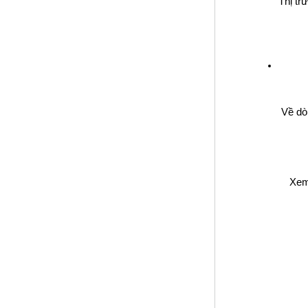
Thị tr
 Về dò
	Xe