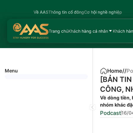
Về AAS
Thông tin cổ đông
Cơ hội nghề nghiệp
Trang chủ
Khách hàng cá nhân
Khách hàn
Menu
Home
/
/
Po
[BẢN TIN
CÔNG, N
Về dòng tiền
nhóm khác đặc 
Podcast
16/0