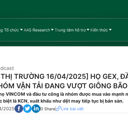
g Tổ chức
AAS Research
Trung tâm hỗ trợ
Kiến thức
dcast
 THỊ TRƯỜNG 16/04/2025] HỌ GEX, Đ
HÓM VẬN TẢI ĐANG VƯỢT GIÔNG BÃO
, họ VINCOM và đầu tư công là nhóm được mua vào mạnh 
biệt là KCN, xuất khẩu như dệt may tiếp tục bị bán sàn.
4/2025
0 Share
Link bài viết