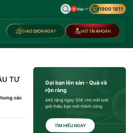
1900 1811
Vie
GIAO DỊCH NGAY
MỞ TÀI KHOẢN
ẦU TƯ
Gọi bạn lên sàn - Quà về
rộn ràng
nhưng các
AAS tặng ngay 50K cho mỗi lượt
giới thiệu bạn mới thành công
TÌM HIỂU NGAY