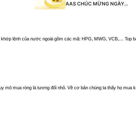
AAS CHÚC MỪNG NGÀY
QUỐC TẾ PHỤ NỮ 8/3
ròng khớp lệnh của nước ngoài gồm các mã: HPG, MWG, VCB,… Top
quy mô mua ròng là tương đối nhỏ. Về cơ bản chúng ta thấy họ mua kh