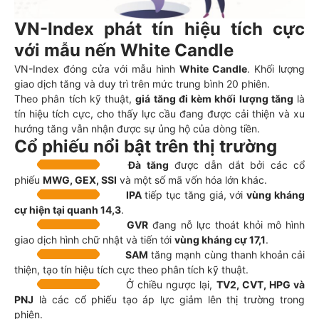
VN-Index phát tín hiệu tích cực
với mẫu nến White Candle
VN-Index đóng cửa với mẫu hình
White Candle
. Khối lượng
giao dịch tăng và duy trì trên mức trung bình 20 phiên.
Theo phân tích kỹ thuật,
giá tăng đi kèm khối lượng tăng
là
tín hiệu tích cực, cho thấy lực cầu đang được cải thiện và xu
hướng tăng vẫn nhận được sự ủng hộ của dòng tiền.
Cổ phiếu nổi bật trên thị trường
Đà tăng
được dẫn dắt bởi các cổ
phiếu
MWG, GEX, SSI
và một số mã vốn hóa lớn khác.
IPA
tiếp tục tăng giá, với
vùng kháng
cự hiện tại quanh 14,3
.
GVR
đang nỗ lực thoát khỏi mô hình
giao dịch hình chữ nhật và tiến tới
vùng kháng cự 17,1
.
SAM
tăng mạnh cùng thanh khoản cải
thiện, tạo tín hiệu tích cực theo phân tích kỹ thuật.
Ở chiều ngược lại,
TV2, CVT, HPG và
PNJ
là các cổ phiếu tạo áp lực giảm lên thị trường trong
phiên.