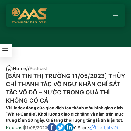
Home
/
/
Podcast
[BẢN TIN THỊ TRƯỜNG 11/05/2023] THỦY
CHÍ THANH TẮC VÔ NGƯ NHÂN CHÍ SÁT
TẮC VÔ ĐỒ – NƯỚC TRONG QUÁ THÌ
KHÔNG CÓ CÁ
VN-Index đóng cửa giao dịch tạo thành mẫu hình giao dịch
“White Candle”. Khối lượng giao dịch tăng và nằm trên mức
trung bình 20 ngày. Giá tăng khối lượng tăng là tín hiệu tốt.
Podcast
11/05/2023
0 Share
Link bài viết