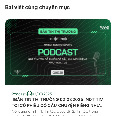
Bài viết cùng chuyên mục
Podcast
-
02/07/2025
​ [BẢN TIN THỊ TRƯỜNG 02.07.2025] NĐT TÌM
TỚI CỔ PHIẾU CÓ CÂU CHUYỆN RIÊNG NHƯ
VCG, TLG
Nội dung chính: 1. Tin tức quốc tế 2. Tin tức trong