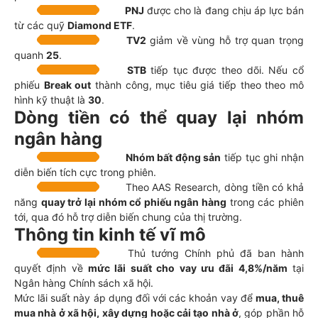
PNJ
được cho là đang chịu áp lực bán
từ các quỹ
Diamond ETF
.
TV2
giảm về vùng hỗ trợ quan trọng
quanh
25
.
STB
tiếp tục được theo dõi. Nếu cổ
phiếu
Break out
thành công, mục tiêu giá tiếp theo theo mô
hình kỹ thuật là
30
.
Dòng tiền có thể quay lại nhóm
ngân hàng
Nhóm bất động sản
tiếp tục ghi nhận
diễn biến tích cực trong phiên.
Theo AAS Research, dòng tiền có khả
năng
quay trở lại nhóm cổ phiếu ngân hàng
trong các phiên
tới, qua đó hỗ trợ diễn biến chung của thị trường.
Thông tin kinh tế vĩ mô
Thủ tướng Chính phủ đã ban hành
quyết định về
mức lãi suất cho vay ưu đãi 4,8%/năm
tại
Ngân hàng Chính sách xã hội.
Mức lãi suất này áp dụng đối với các khoản vay để
mua, thuê
mua nhà ở xã hội, xây dựng hoặc cải tạo nhà ở
, góp phần hỗ