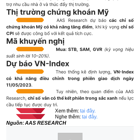
trợ nhu cầu nhà ở và thúc đẩy thị trường.
Thị trường chứng khoán Mỹ
AAS Research dự báo
các chỉ số
chứng khoán Mỹ có khả năng tăng điểm
, khi kỳ vọng
chỉ số
CPI
sẽ được công bố với kết quả tích cực.
Mã khuyến nghị
Mua: STB, SAM, GVR
(kỳ vọng hiệu
suất sinh lời 10–20%)
.
Dự báo VN-Index
Theo thống kê định lượng,
VN-Index
có khả năng điều chỉnh trong phiên giao dịch ngày
11/05/2023
.
Tuy nhiên, theo quan điểm của AAS
Research,
chỉ số vẫn có thể kết phiên trong sắc xanh
nếu lực
cầu tiếp tục được duy trì.
 Xem thêm: 
tại đây.
 Nghe thêm: 
tại đây.
Nguồn: AAS RESEARCH