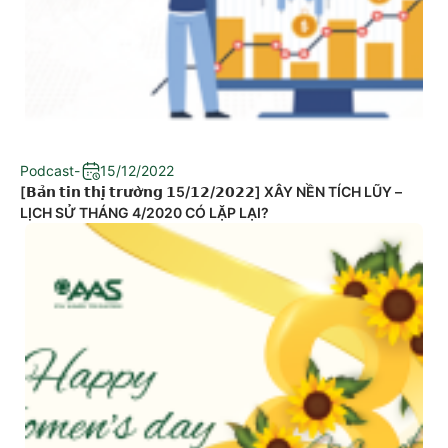
Podcast
-
15/12/2022
[𝗕𝗮̉𝗻 𝘁𝗶𝗻 𝘁𝗵𝗶̣ 𝘁𝗿𝘂̛𝗼̛̀𝗻𝗴 𝟭5/𝟭𝟮/𝟮𝟬𝟮𝟮] XÂY NỀN TÍCH LŨY –
LỊCH SỬ THÁNG 4/2020 CÓ LẶP LẠI?