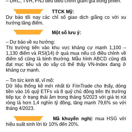
–
DRC, TVH, PNJ đều điều chỉnh giảm giá trong phiên.
TTCK Mỹ:
Dự báo tối nay các chỉ số giao dịch giằng co với xu
hướng tăng điểm.
Một số lưu ý:
– Dự báo về xu hướng:
Thị trường tiến vào khu vực kháng cự mạnh 1,100 –
1,130 điểm và RSI(14) ở quá mua nếu có điều chỉnh về
điểm số cũng là bình thường. Mẫu hình ABCD cũng đã
đạt mục tiêu và do vậy có thể thấy VN-Index đang ở
kháng cự mạnh.
– Tin tức kinh tế, vĩ mô:
Dữ liệu thống kê mới nhất từ FiinTrade cho thấy, dòng
tiền vào 16 quỹ ETFs và 8 quỹ chủ động trên thị trường
tiếp tục ở trạng thái âm trong tháng 5/2023 với giá trị rút
ròng là hơn 1,4 nghìn tỷ đồng, tăng mạnh 79,6% so với
tháng 4/2023.
Mã khuyến nghị:
mua HSG với
hiệu suất sinh lời từ 10% đến 20%.