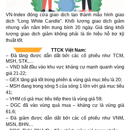
VN-Index đóng cửa giao dịch tạo thành mẫu hình giao
dịch “Long White Candle”. Khối lượng giao dịch giảm
nhưng vẫn nằm trên trung bình 20 ngày. Giá tăng khối
lượng giao dịch giảm không phải là tín hiệu hỗ trợ kỹ
thuật tốt.
TTCK Việt Nam:
–
Đà tăng được dẫn dắt bởi các cổ phiếu như TCM,
MSH, STK,…
–
VND bắt đầu vào khu vực kháng cự mạnh quanh vùng
giá 21-22;
–
GEX tăng giá tốt trong phiên & vùng giá mục tiêu là 20;
–
MSH đang trong sóng 5 của sóng 1 lớn với giá mục tiêu
41;
–
VHM có giá mục tiêu tiếp theo là vùng giá 59;
–
DGC đã vào vùng quá mua – kháng cự là vùng giá
61.6;
–
Đà giảm được dẫn dắt bởi các cổ phiếu như VNM,
MSN, BHN…