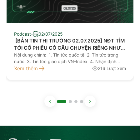
Podcast
-
02/07/2025
​ [BẢN TIN THỊ TRƯỜNG 02.07.2025] NĐT TÌM
TỚI CỔ PHIẾU CÓ CÂU CHUYỆN RIÊNG NHƯ
VCG, TLG
Nội dung chính: 1. Tin tức quốc tế 2. Tin tức trong
nước 3. Tin tức giao dịch VN-Index 4. Nhận định
giao dịch 5. Khuyến nghị đầu tư Kính mời quý nhà
Xem thêm
216 Lượt xem
đầu tư lắng nghe bản tin thị trường hôm nay tại đây
NGUỒN: AAS RESEARCH