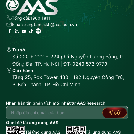
Tổng đài:
1900 1811
Email:
trungtamcskh@aas.com.vn
Trụ sở
Số 220 + 222 + 224 phố Nguyễn Lương Bằng, P.
Đống Đa, TP. Hà Nội | ĐT: 0243 573 9779
Chi nhánh
Tầng 25, Rox Tower, 180 - 192 Nguyễn Công Trứ,
P. Bến Thành, TP. Hồ Chí Minh
Nhận bản tin phân tích mới nhất từ AAS Research
GỬI
Quét để tải ứng dụng AAS
Tải ứng dụng AAS
Tải ứng dụng AAS