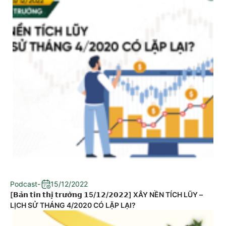
Podcast
-
15/12/2022
[𝗕𝗮̉𝗻 𝘁𝗶𝗻 𝘁𝗵𝗶̣ 𝘁𝗿𝘂̛𝗼̛̀𝗻𝗴 𝟭5/𝟭𝟮/𝟮𝟬𝟮𝟮] XÂY NỀN TÍCH LŨY –
LỊCH SỬ THÁNG 4/2020 CÓ LẶP LẠI?