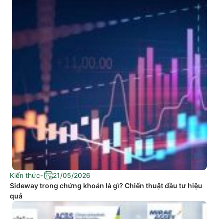
Kiến thức
-
21/05/2026
Sideway trong chứng khoán là gì? Chiến thuật đầu tư hiệu
quả