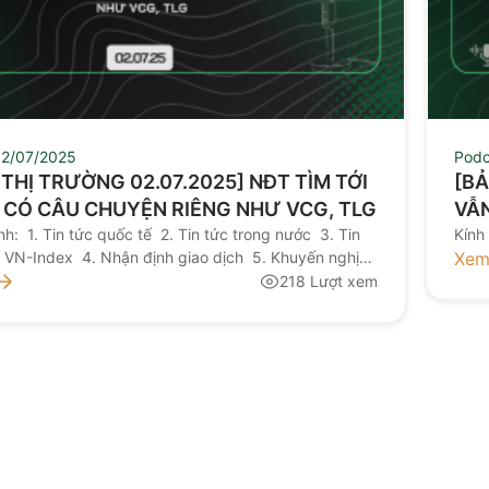
2/07/2025
Podc
N THỊ TRƯỜNG 02.07.2025] NĐT TÌM TỚI
[BẢ
 CÓ CÂU CHUYỆN RIÊNG NHƯ VCG, TLG
VẪN
h: 1. Tin tức quốc tế 2. Tin tức trong nước 3. Tin
CÓ
Kính
h VN-Index 4. Nhận định giao dịch 5. Khuyến nghị
Xem
mời quý nhà đầu tư lắng nghe bản tin thị trường hôm
218 Lượt xem
y NGUỒN: AAS RESEARCH