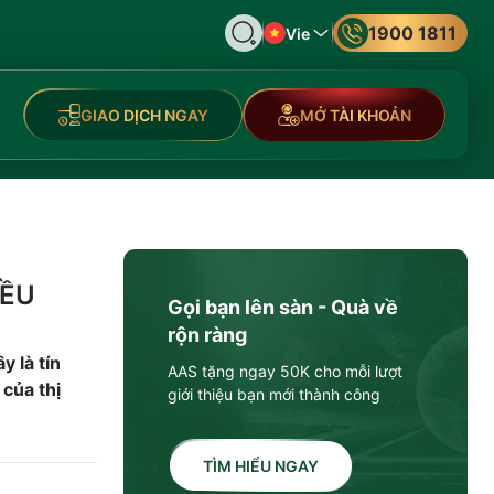
1900 1811
Vie
GIAO DỊCH NGAY
MỞ TÀI KHOẢN
IỀU
Gọi bạn lên sàn - Quà về
rộn ràng
 là tín
AAS tặng ngay 50K cho mỗi lượt
của thị
giới thiệu bạn mới thành công
TÌM HIỂU NGAY