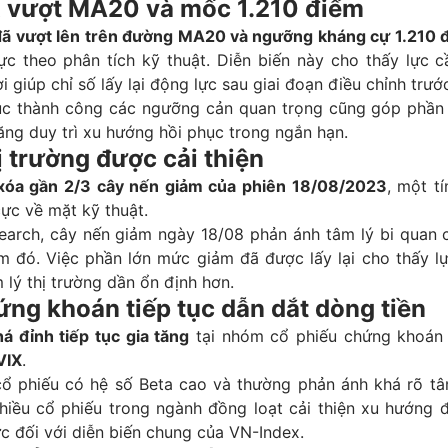
 vượt MA20 và mốc 1.210 điểm
ã vượt lên trên đường MA20 và ngưỡng kháng cự 1.210 
cực theo phân tích kỹ thuật. Diễn biến này cho thấy lực 
i giúp chỉ số lấy lại động lực sau giai đoạn điều chỉnh trướ
ục thành công các ngưỡng cản quan trọng cũng góp phần
ng duy trì xu hướng hồi phục trong ngắn hạn.
ị trường được cải thiện
xóa gần 2/3 cây nến giảm của phiên 18/08/2023
, một t
cực về mặt kỹ thuật.
arch, cây nến giảm ngày 18/08 phản ánh tâm lý bi quan 
iểm đó. Việc phần lớn mức giảm đã được lấy lại cho thấy 
 lý thị trường dần ổn định hơn.
ng khoán tiếp tục dẫn dắt dòng tiền
á đỉnh tiếp tục gia tăng
tại nhóm cổ phiếu chứng khoán
VIX
.
ổ phiếu có hệ số Beta cao và thường phản ánh khá rõ tâm
nhiều cổ phiếu trong ngành đồng loạt cải thiện xu hướng 
cực đối với diễn biến chung của VN-Index.