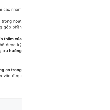
ại các nhóm
 trong hoạt
ng góp phần
n thăm của
thể được ký
ng
xu hướng
ng co trong
m
vẫn được