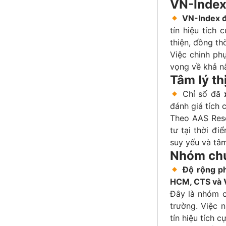
VN-Index
VN-Index đ
tín hiệu tích 
thiện, đồng thờ
Việc chinh ph
vọng về khả nă
Tâm lý th
Chỉ số đã
đánh giá tích 
Theo AAS Rese
tư tại thời đ
suy yếu và tâm
Nhóm chứ
Độ rộng ph
HCM, CTS và 
Đây là nhóm c
trường. Việc 
tín hiệu tích 