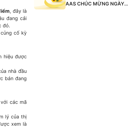
AAS CHÚC MỪNG NGÀY
QUỐC TẾ PHỤ NỮ 8/3
điểm
, đây là
cầu đang cải
c đó.
 củng cố kỳ
ín hiệu được
của nhà đầu
lực bán đang
 với các mã
 lý của thị
được xem là