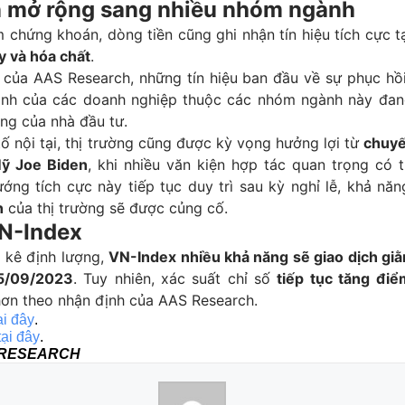
n mở rộng sang nhiều nhóm ngành
chứng khoán, dòng tiền cũng ghi nhận tín hiệu tích cực t
y và hóa chất
.
 của AAS Research, những tín hiệu ban đầu về sự phục hồi
anh của các doanh nghiệp thuộc các nhóm ngành này đa
ọng của nhà đầu tư.
ố nội tại, thị trường cũng được kỳ vọng hưởng lợi từ
chuyế
ỹ Joe Biden
, khi nhiều văn kiện hợp tác quan trọng có 
ướng tích cực này tiếp tục duy trì sau kỳ nghỉ lễ, khả nă
n
của thị trường sẽ được củng cố.
N-Index
 kê định lượng,
VN-Index nhiều khả năng sẽ giao dịch giằ
5/09/2023
. Tuy nhiên, xác suất chỉ số
tiếp tục tăng điể
hơn theo nhận định của AAS Research.
ại đây
.
tại đây
.
 RESEARCH