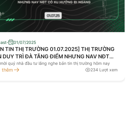
ast
-
01/07/2025
N TIN THỊ TRƯỜNG 01.07.2025] THỊ TRƯỜNG
 DUY TRÌ ĐÀ TĂNG ĐIỂM NHƯNG NAV NĐT
 XU HƯỚNG ĐI NGANG
 mời quý nhà đầu tư lắng nghe bản tin thị trường hôm nay
 thêm
234 Lượt xem