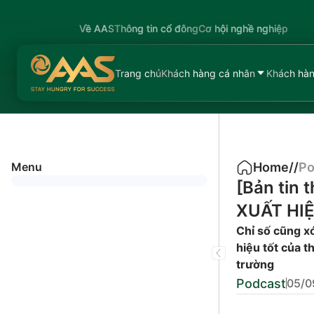
Về AAS
Thông tin cổ đông
Cơ hội nghề nghiệp
Trang chủ
Khách hàng cá nhân
Khách hàn
Menu
Home
/
/
Po
[Bản tin
XUẤT HI
Chỉ số cũng xó
hiệu tốt của t
trường
Podcast
05/0