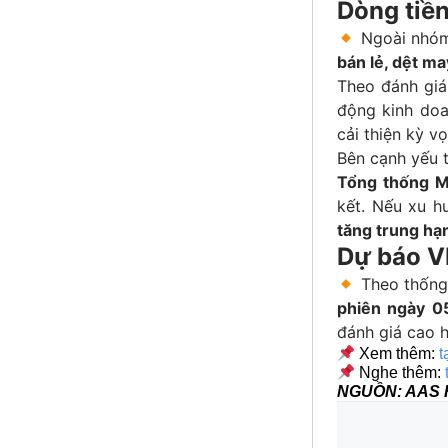
Dòng tiề
Ngoài nhóm 
bán lẻ, dệt ma
Theo đánh giá
động kinh do
cải thiện kỳ v
Bên cạnh yếu t
Tổng thống M
kết. Nếu xu h
tăng trung hạ
Dự báo V
Theo thống
phiên ngày 0
đánh giá cao 
Xem thêm:
t
Nghe thêm:
NGUỒN: AAS