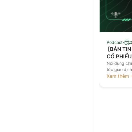
Podcast
-
0
​ [BẢN TI
CỔ PHIẾU
Nội dung chín
tức giao dịc
đầu tư Kính 
Xem thêm
nay tại đâ