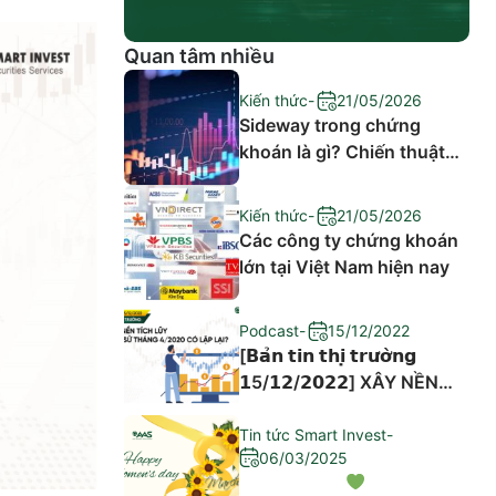
Quan tâm nhiều
Kiến thức
-
21/05/2026
Sideway trong chứng
khoán là gì? Chiến thuật
đầu tư hiệu quả
Kiến thức
-
21/05/2026
Các công ty chứng khoán
lớn tại Việt Nam hiện nay
Podcast
-
15/12/2022
[𝗕𝗮̉𝗻 𝘁𝗶𝗻 𝘁𝗵𝗶̣ 𝘁𝗿𝘂̛𝗼̛̀𝗻𝗴
𝟭5/𝟭𝟮/𝟮𝟬𝟮𝟮] XÂY NỀN
TÍCH LŨY – LỊCH SỬ
THÁNG 4/2020 CÓ LẶP
Tin tức Smart Invest
-
06/03/2025
LẠI?