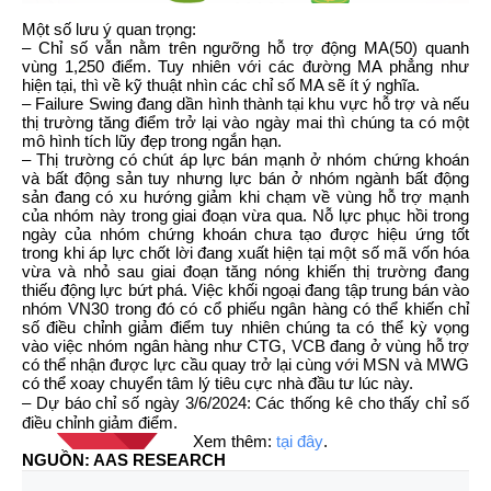
Một số lưu ý quan trọng:
– Chỉ số vẫn nằm trên ngưỡng hỗ trợ động MA(50) quanh
vùng 1,250 điểm. Tuy nhiên với các đường MA phẳng như
hiện tại, thì về kỹ thuật nhìn các chỉ số MA sẽ ít ý nghĩa.
– Failure Swing đang dần hình thành tại khu vực hỗ trợ và nếu
thị trường tăng điểm trở lại vào ngày mai thì chúng ta có một
mô hình tích lũy đẹp trong ngắn hạn.
– Thị trường có chút áp lực bán mạnh ở nhóm chứng khoán
và bất động sản tuy nhưng lực bán ở nhóm ngành bất động
sản đang có xu hướng giảm khi chạm về vùng hỗ trợ mạnh
của nhóm này trong giai đoạn vừa qua. Nỗ lực phục hồi trong
ngày của nhóm chứng khoán chưa tạo được hiệu ứng tốt
trong khi áp lực chốt lời đang xuất hiện tại một số mã vốn hóa
vừa và nhỏ sau giai đoạn tăng nóng khiến thị trường đang
thiếu động lực bứt phá. Việc khối ngoại đang tập trung bán vào
nhóm VN30 trong đó có cổ phiếu ngân hàng có thể khiến chỉ
số điều chỉnh giảm điểm tuy nhiên chúng ta có thể kỳ vọng
vào việc nhóm ngân hàng như CTG, VCB đang ở vùng hỗ trợ
có thể nhận được lực cầu quay trở lại cùng với MSN và MWG
có thể xoay chuyển tâm lý tiêu cực nhà đầu tư lúc này.
– Dự báo chỉ số ngày 3/6/2024: Các thống kê cho thấy chỉ số
điều chỉnh giảm điểm.
Xem thêm:
tại đây
.
NGUỒN: AAS RESEARCH