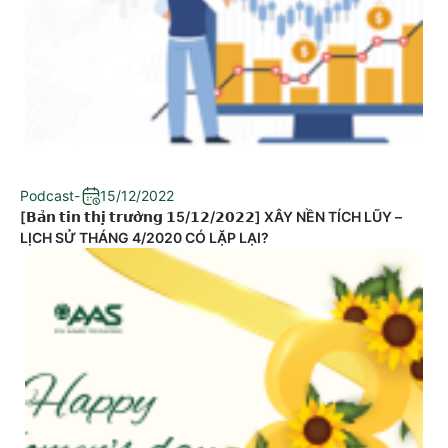
Podcast
-
15/12/2022
[𝗕𝗮̉𝗻 𝘁𝗶𝗻 𝘁𝗵𝗶̣ 𝘁𝗿𝘂̛𝗼̛̀𝗻𝗴 𝟭5/𝟭𝟮/𝟮𝟬𝟮𝟮] XÂY NỀN TÍCH LŨY –
LỊCH SỬ THÁNG 4/2020 CÓ LẶP LẠI?