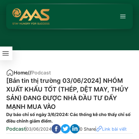
Home
/
/
Podcast
[Bản tin thị trường 03/06/2024] NHÓM
XUẤT KHẨU TỐT (THÉP, DỆT MAY, THỦY
SẢN) ĐANG ĐƯỢC NHÀ ĐẦU TƯ ĐẨY
MẠNH MUA VÀO
Dự báo chỉ số ngày 3/6/2024: Các thống kê cho thấy chỉ số
điều chỉnh giảm điểm.
Podcast
03/06/2024
0 Share
Link bài viết