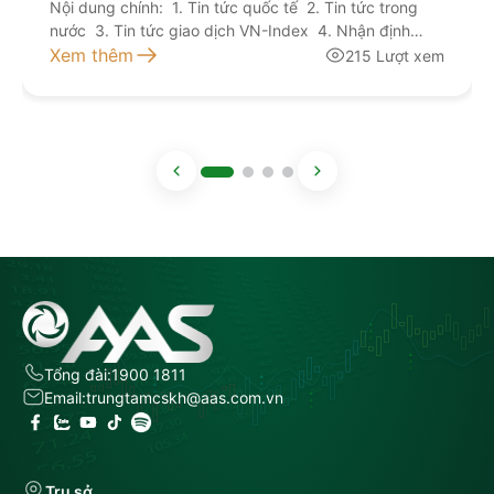
VCG, TLG
Nội dung chính: 1. Tin tức quốc tế 2. Tin tức trong
nước 3. Tin tức giao dịch VN-Index 4. Nhận định
giao dịch 5. Khuyến nghị đầu tư Kính mời quý nhà
Xem thêm
215 Lượt xem
đầu tư lắng nghe bản tin thị trường hôm nay tại đây
NGUỒN: AAS RESEARCH
Tổng đài:
1900 1811
Email:
trungtamcskh@aas.com.vn
Trụ sở