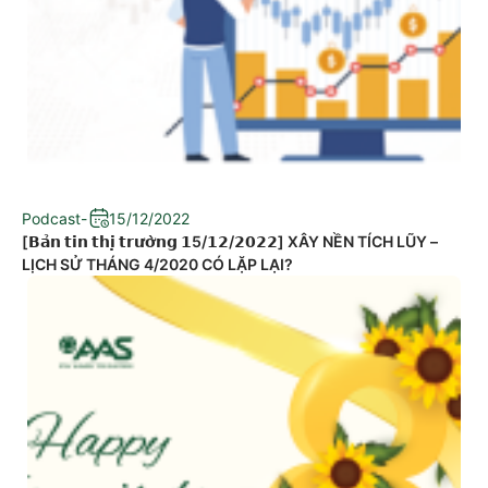
Podcast
-
15/12/2022
[𝗕𝗮̉𝗻 𝘁𝗶𝗻 𝘁𝗵𝗶̣ 𝘁𝗿𝘂̛𝗼̛̀𝗻𝗴 𝟭5/𝟭𝟮/𝟮𝟬𝟮𝟮] XÂY NỀN TÍCH LŨY –
LỊCH SỬ THÁNG 4/2020 CÓ LẶP LẠI?