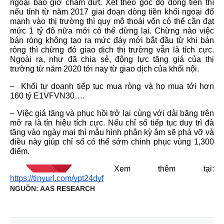
ngoại bao giờ chấm dứt. Xét theo góc độ dòng tiền thì
nếu tính từ năm 2017 giai đoạn dòng tiền khối ngoại đổ
mạnh vào thị trường thì quy mô thoái vốn có thể cần đạt
mức 1 tỷ đô nữa mới có thể dừng lại. Chừng nào việc
bán ròng không tạo ra mức đáy mới bắt đầu từ khi bán
ròng thì chừng đó giao dịch thị trường vẫn là tích cực.
Ngoài ra, như đã chia sẻ, động lực tăng giá của thị
trường từ năm 2020 tới nay từ giao dịch của khối nội.
– Khối tự doanh tiếp tục mua ròng và họ mua tới hơn
160 tỷ E1VFVN30….
– Việc giá tăng và phục hồi trở lại cùng với dải băng trên
mở ra là tín hiệu tích cực. Nếu chỉ số tiếp tục duy trì đà
tăng vào ngày mai thì mẫu hình phân kỳ âm sẽ phá vỡ và
điều này giúp chỉ số có thể sớm chinh phục vùng 1,300
điểm.
Xem thêm tại:
https://tinyurl.com/ypt24dyf
NGUỒN: AAS RESEARCH