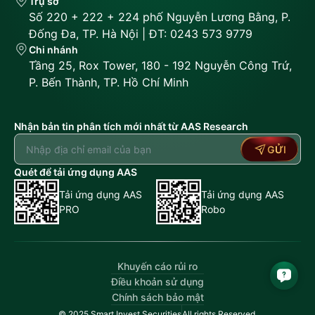
Trụ sở
Số 220 + 222 + 224 phố Nguyễn Lương Bằng, P.
Đống Đa, TP. Hà Nội | ĐT: 0243 573 9779
Chi nhánh
Tầng 25, Rox Tower, 180 - 192 Nguyễn Công Trứ,
P. Bến Thành, TP. Hồ Chí Minh
Nhận bản tin phân tích mới nhất từ AAS Research
GỬI
Quét để tải ứng dụng AAS
Tải ứng dụng AAS
Tải ứng dụng AAS
PRO
Robo
Khuyến cáo rủi ro
Điều khoản sử dụng
Chính sách bảo mật
© 2025 Smart Invest Securities
All rights Reserved.