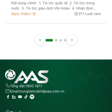
VCG, TLG
Nội dung chính: 1. Tin tức quốc tế 2. Tin tức trong
nước 3. Tin tức giao dịch VN-Index 4. Nhận định
giao dịch 5. Khuyến nghị đầu tư Kính mời quý nhà
Xem thêm
217 Lượt xem
đầu tư lắng nghe bản tin thị trường hôm nay tại đây
NGUỒN: AAS RESEARCH
Tổng đài:
1900 1811
Email:
trungtamcskh@aas.com.vn