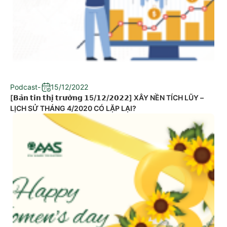
Podcast
-
15/12/2022
[𝗕𝗮̉𝗻 𝘁𝗶𝗻 𝘁𝗵𝗶̣ 𝘁𝗿𝘂̛𝗼̛̀𝗻𝗴 𝟭5/𝟭𝟮/𝟮𝟬𝟮𝟮] XÂY NỀN TÍCH LŨY –
LỊCH SỬ THÁNG 4/2020 CÓ LẶP LẠI?