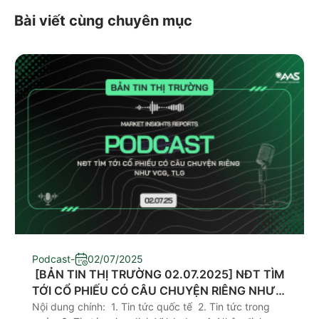
Bài viết cùng chuyên mục
Podcast
-
02/07/2025
​ [BẢN TIN THỊ TRƯỜNG 02.07.2025] NĐT TÌM
TỚI CỔ PHIẾU CÓ CÂU CHUYỆN RIÊNG NHƯ
VCG, TLG
Nội dung chính: 1. Tin tức quốc tế 2. Tin tức trong