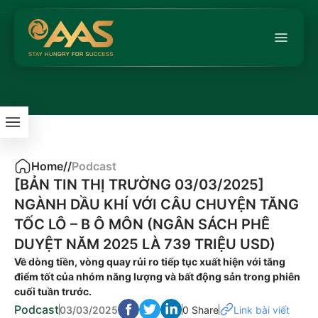
Home
/
/
Podcast
[BẢN TIN THỊ TRƯỜNG 03/03/2025]
NGÀNH DẦU KHÍ VỚI CÂU CHUYỆN TĂNG
TỐC LÔ – B Ô MÔN (NGÂN SÁCH PHÊ
DUYỆT NĂM 2025 LÀ 739 TRIỆU USD)
Về dòng tiền, vòng quay rủi ro tiếp tục xuất hiện với tăng
điểm tốt của nhóm năng lượng và bất động sản trong phiên
cuối tuần trước.
Podcast
03/03/2025
0 Share
Link bài viết