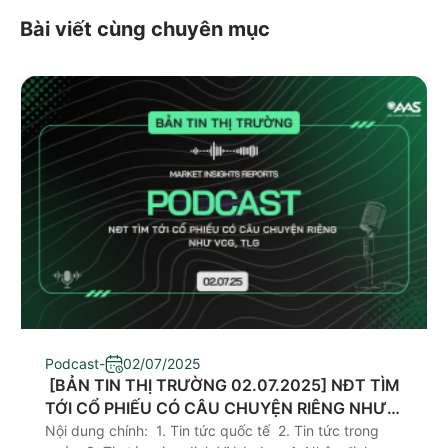
Bài viết cùng chuyên mục
Podcast
-
02/07/2025
​ [BẢN TIN THỊ TRƯỜNG 02.07.2025] NĐT TÌM
TỚI CỔ PHIẾU CÓ CÂU CHUYỆN RIÊNG NHƯ
VCG, TLG
Nội dung chính: 1. Tin tức quốc tế 2. Tin tức trong