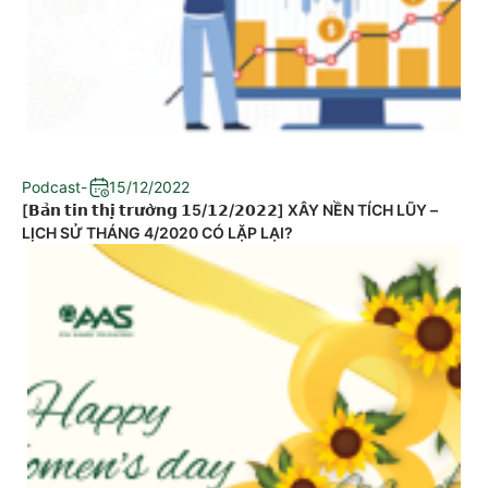
Podcast
-
15/12/2022
[𝗕𝗮̉𝗻 𝘁𝗶𝗻 𝘁𝗵𝗶̣ 𝘁𝗿𝘂̛𝗼̛̀𝗻𝗴 𝟭5/𝟭𝟮/𝟮𝟬𝟮𝟮] XÂY NỀN TÍCH LŨY –
LỊCH SỬ THÁNG 4/2020 CÓ LẶP LẠI?