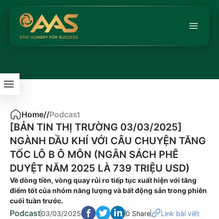
Home
/
/
Podcast
[BẢN TIN THỊ TRƯỜNG 03/03/2025]
NGÀNH DẦU KHÍ VỚI CÂU CHUYỆN TĂNG
TỐC LÔ B Ô MÔN (NGÂN SÁCH PHÊ
DUYỆT NĂM 2025 LÀ 739 TRIỆU USD)
Về dòng tiền, vòng quay rủi ro tiếp tục xuất hiện với tăng
điểm tốt của nhóm năng lượng và bất động sản trong phiên
cuối tuần trước.
Podcast
03/03/2025
0 Share
Link bài viết