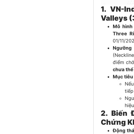
1. VN-I
Valleys 
Mô hình 
Three R
01/11/20
Ngưỡng 
(Necklin
điểm chớ
chưa thể
Mục tiêu
Nếu
tiếp
Ngư
hiệ
2. Biến
Chứng K
Động thá