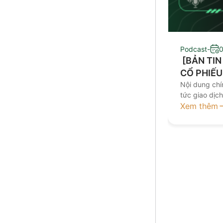
Podcast
-
0
​ [BẢN TI
CỔ PHIẾU
Nội dung chín
tức giao dịc
đầu tư Kính 
Xem thêm
nay tại đâ