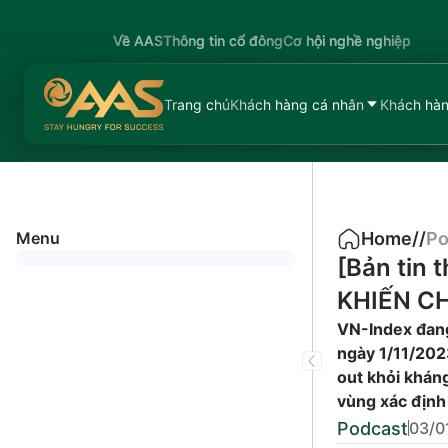
Về AAS
Thông tin cổ đông
Cơ hội nghề nghiệp
Trang chủ
Khách hàng cá nhân
Khách hàn
Menu
Home
/
/
Po
[Bản tin
KHIẾN C
VN-Index đang
ngày 1/11/202
out khỏi kháng
vùng xác định 
Podcast
03/0