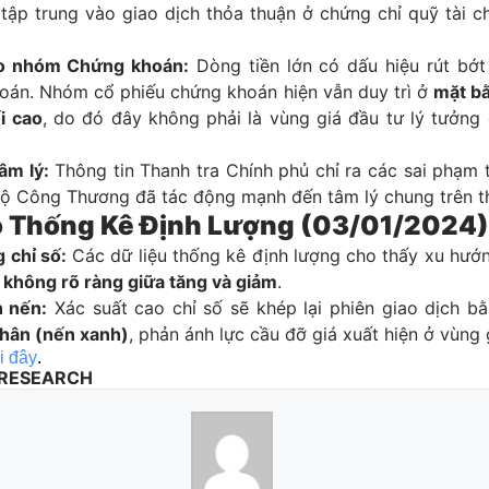
tập trung vào giao dịch thỏa thuận ở chứng chỉ quỹ tài c
o nhóm Chứng khoán:
Dòng tiền lớn có dấu hiệu rút bớt
oán. Nhóm cổ phiếu chứng khoán hiện vẫn duy trì ở
mặt bằ
i cao
, do đó đây không phải là vùng giá đầu tư lý tưởng 
âm lý:
Thông tin Thanh tra Chính phủ chỉ ra các sai phạm 
Bộ Công Thương đã tác động mạnh đến tâm lý chung trên th
o Thống Kê Định Lượng (03/01/2024)
 chỉ số:
Các dữ liệu thống kê định lượng cho thấy xu hướ
n
không rõ ràng giữa tăng và giảm
.
 nến:
Xác suất cao chỉ số sẽ khép lại phiên giao dịch b
chân (nến xanh)
, phản ánh lực cầu đỡ giá xuất hiện ở vùng 
ại đây
.
 RESEARCH