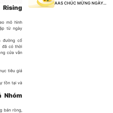
AAS CHÚC MỪNG NGÀY
 Rising
QUỐC TẾ PHỤ NỮ 8/3
eo mô hình
lập từ ngày
à đường cổ
ố đã có thời
óng cửa vẫn
ục tiêu giá
ự tồn tại và
iá Nhóm
g bán ròng,