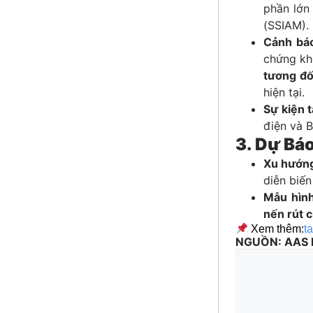
phần lớn 
(SSIAM).
Cảnh bá
chứng kh
tương đố
hiện tại.
Sự kiện t
điện và 
3. Dự Bá
Xu hướng
diễn biế
Mẫu hình
nến rút 
Xem thêm:
t
NGUỒN: AAS