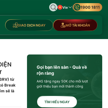
1900 1811
Vie
GIAO DỊCH NGAY
MỞ TÀI KHOẢN
ĐIỆN
Gọi bạn lên sàn - Quà về
Ự
rộn ràng
(3RV) từ
AAS tặng ngay 50K cho mỗi lượt
 có Break
giới thiệu bạn mới thành công
ểm sẽ là
TÌM HIỂU NGAY