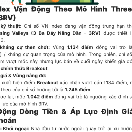
ndex Vận Động Theo Mô Hình Three
(3RV)
kỹ thuật:
Chỉ số VN-Index đang vận động trung hạn th
ising Valleys (3 Ba Đáy Nâng Dần – 3RV)
được thiết 
23.
kháng cự then chốt:
Vùng
1.134 điểm
đóng vai trò l
e) / kháng cự quan trọng của mô hình. Trong phiên, chỉ s
m vượt mốc này nhưng lực bán về cuối ngày khiến giá đ
 chính thức Breakout
.
 giá & Vùng nâng đỡ:
 xuất hiện điểm
Breakout
xác nhận vượt cản 1.134 điểm, m
 theo của chỉ số hướng tới là
1.245 điểm
.
ợc lại, mốc
1.042 điểm
đóng vai trò là ngưỡng xác định s
u lực của mô hình 3RV.
 Động Dòng Tiền & Áp Lực Định G
hoán
i Khối ngoại:
Nhà đầu tư nước ngoài quay trở lại xu hướn