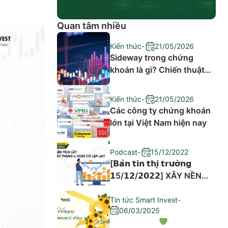
Quan tâm nhiều
Kiến thức
-
21/05/2026
Sideway trong chứng
khoán là gì? Chiến thuật
đầu tư hiệu quả
Kiến thức
-
21/05/2026
Các công ty chứng khoán
lớn tại Việt Nam hiện nay
Podcast
-
15/12/2022
[𝗕𝗮̉𝗻 𝘁𝗶𝗻 𝘁𝗵𝗶̣ 𝘁𝗿𝘂̛𝗼̛̀𝗻𝗴
𝟭5/𝟭𝟮/𝟮𝟬𝟮𝟮] XÂY NỀN
TÍCH LŨY – LỊCH SỬ
THÁNG 4/2020 CÓ LẶP
Tin tức Smart Invest
-
06/03/2025
LẠI?