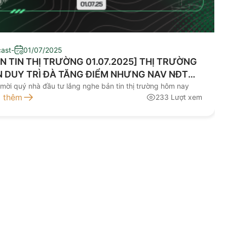
ast
-
01/07/2025
N TIN THỊ TRƯỜNG 01.07.2025] THỊ TRƯỜNG
 DUY TRÌ ĐÀ TĂNG ĐIỂM NHƯNG NAV NĐT
 XU HƯỚNG ĐI NGANG
 mời quý nhà đầu tư lắng nghe bản tin thị trường hôm nay
 thêm
233 Lượt xem