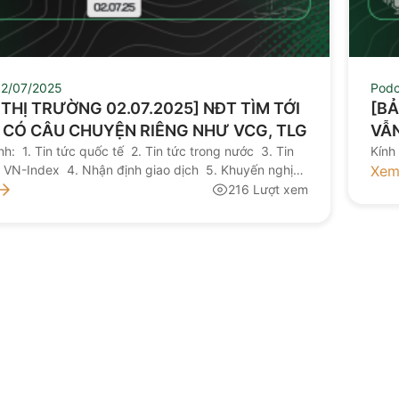
2/07/2025
Podc
N THỊ TRƯỜNG 02.07.2025] NĐT TÌM TỚI
[BẢ
 CÓ CÂU CHUYỆN RIÊNG NHƯ VCG, TLG
VẪN
h: 1. Tin tức quốc tế 2. Tin tức trong nước 3. Tin
CÓ
Kính
h VN-Index 4. Nhận định giao dịch 5. Khuyến nghị
Xem
mời quý nhà đầu tư lắng nghe bản tin thị trường hôm
216 Lượt xem
y NGUỒN: AAS RESEARCH