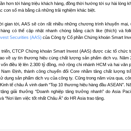
gần hơn tới hàng triệu khách hàng, đồng thời hướng tới sự hài lòng kh
 các con số mà bằng cả những trải nghiệm khác biệt.
ời gian tới, AAS sẽ còn rất nhiều những chương trình khuyến mại, 
hàng có thể cập nhật nhanh chóng bằng cách like (thích) và foll
vest Securities (AAS)
của Công ty Cổ phần Chứng khoán Smart Inve
 triển, CTCP Chứng khoán Smart Invest (AAS) được các tổ chức t
ao về uy tín thương hiệu cùng chất lượng sản phẩm dịch vụ. Năm
vốn điều lệ lên 2.300 tỷ đồng, mở rộng chi nhánh HCM và hai văn p
, Nam Định, thành công chuyển đổi Core nhằm tăng chất lượng tr
sử dụng sản phẩm dịch vụ của công ty. Cũng trong năm vừa qua, cô
 Kinh tế châu Á vinh danh “Top 10 thương hiệu hàng đầu ASEAN”. 
tặng giải thưởng “Doanh nghiệp tăng trưởng nhanh” do Asia Pacif
à “Nơi làm việc tốt nhất Châu Á” do HR Asia trao tặng.