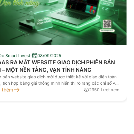
tức Smart Invest
-
08/09/2025
AS RA MẮT WEBSITE GIAO DỊCH PHIÊN BẢN
MỚI – MỘT NỀN TẢNG, VẠN TÍNH NĂNG
n bản website giao dịch mới được thiết kế với giao diện toàn
, tích hợp bảng giá thông minh hiển thị rõ ràng các chỉ số và
 năng quan trọng ngay tại trang chủ. Không chỉ dừng ở bảng
 thêm
2350 Lượt xem
thường, nền tảng còn bổ sung giao diện bảng giá mini, cho
 nhà đầu tư theo dõi dòng tiền, quan sát biến động của tất
hóm ngành trên một màn hình duy nhất. Nhờ đó, việc phân
 xu hướng và đưa ra quyết định đầu tư trở nên đơn giản và
h xác hơn.