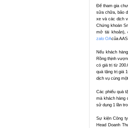
Để tham gia chư
sửa chữa, bảo d
xe và các dịch 
Chứng khoán Sma
mở tài khoản), 
zalo OA
của AAS
Nếu khách hàng 
Rồng thịnh vượn
có giá trị từ 2
quà tặng trị gi
dịch vụ cùng một
Các phiếu quà t
mà khách hàng đ
sử dụng 1 lần tr
Sự kiện Công t
Head Doanh Thu