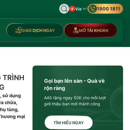
1900 1811
Vie
GIAO DỊCH NGAY
MỞ TÀI KHOẢN
 TRÌNH
Gọi bạn lên sàn - Quà về
NG
rộn ràng
, sử dụng
AAS tặng ngay 50K cho mỗi lượt
ửa chữa,
giới thiệu bạn mới thành công
hụ tùng,
 Thương mại
TÌM HIỂU NGAY