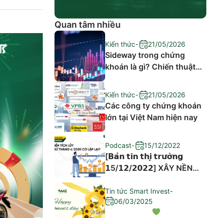
Quan tâm nhiều
Kiến thức
-
21/05/2026
Sideway trong chứng
khoán là gì? Chiến thuật
đầu tư hiệu quả
Kiến thức
-
21/05/2026
Các công ty chứng khoán
lớn tại Việt Nam hiện nay
Podcast
-
15/12/2022
[𝗕𝗮̉𝗻 𝘁𝗶𝗻 𝘁𝗵𝗶̣ 𝘁𝗿𝘂̛𝗼̛̀𝗻𝗴
𝟭5/𝟭𝟮/𝟮𝟬𝟮𝟮] XÂY NỀN
TÍCH LŨY – LỊCH SỬ
THÁNG 4/2020 CÓ LẶP
Tin tức Smart Invest
-
06/03/2025
LẠI?