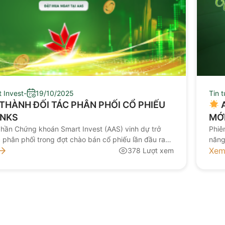
t Invest
-
19/10/2025
Tin 
THÀNH ĐỐI TÁC PHÂN PHỐI CỔ PHIẾU
A
ANKS
hần Chứng khoán Smart Invest (AAS) vinh dự trở
Phiê
c phân phối trong đợt chào bán cổ phiếu lần đầu ra
năng
của Công ty Cổ phần Chứng khoán VPBank
tính
Xem
378 Lượt xem
ới bề dày kinh nghiệm cùng đội ngũ chuyên gia tư
giá 
u, AAS cam kết mang […]
phép
cả n
tích
chín