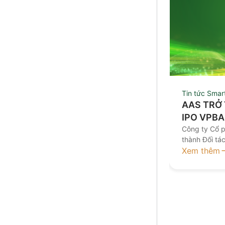
Tin tức Smar
AAS TRỞ 
IPO VPB
Công ty Cổ p
thành Đối tá
công chúng 
Xem thêm
(VPBankS). V
vấn hàng đầ