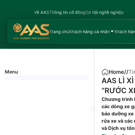
Về AAS
Thông tin cổ đông
Cơ hội nghề nghiệp
Trang chủ
Khách hàng cá nhân
Khách hàn
Menu
Home
/
/
Ti
AAS LÌ 
“RƯỚC XE
Chương trình 
các dòng xe ga
bảo dưỡng xe 
rửa xe và các
và Dịch vụ tổn