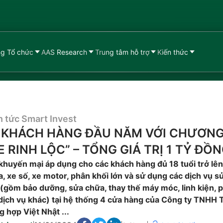
g Tổ chức
AAS Research
Trung tâm hỗ trợ
Kiến thức
n tức Smart Invest
XÌ KHÁCH HÀNG ĐẦU NĂM VỚI CHƯƠNG
 RINH LỘC” – TỔNG GIÁ TRỊ 1 TỶ ĐỒ
khuyến mại áp dụng cho các khách hàng đủ 18 tuổi trở lên
, xe số, xe motor, phân khối lớn và sử dụng các dịch vụ s
(gồm bảo dưỡng, sửa chữa, thay thế máy móc, linh kiện, p
 dịch vụ khác) tại hệ thống 4 cửa hàng của Công ty TNHH
g hợp Việt Nhật ...