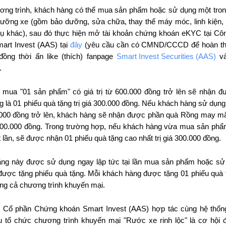
ơng trình, khách hàng có thể mua sản phẩm hoặc sử dụng một tron
ưỡng xe (gồm bảo dưỡng, sửa chữa, thay thế máy móc, linh kiện, 
vụ khác), sau đó thực hiện mở tài khoản chứng khoán eKYC tại Cô
rt Invest (AAS) tại
đây
(yêu cầu cần có CMND/CCCD để hoàn thà
đồng thời ấn like (thích) fanpage
Smart Invest Securities (AAS)
và
.
mua "01 sản phẩm" có giá trị từ 600.000 đồng trở lên sẽ nhận 
g là
01 phiếu quà tặng trị giá 300.000 đồng. Nếu khách hàng sử dụng
00.000 đồng trở lên, khách hàng sẽ nhận được phần quà Rồng may mắ
á 100.000 đồng. Trong trường hợp, nếu khách hàng vừa mua sản ph
 lần, sẽ được nhận 01 phiếu quà tặng cao nhất trị giá 300.000 đồng.
ặng này được sử dụng ngay lập tức tại lần mua sản phẩm hoặc sử
ược tặng phiếu quà tặng. Mỗi khách hàng được tặng 01 phiếu quà
ong cả chương trình khuyến mại.
y Cổ phần Chứng khoán Smart Invest (AAS) hợp tác cùng hệ thốn
 tổ chức chương trình khuyến mại "Rước xe rinh lộc" là cơ hội