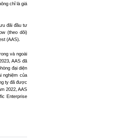
ông chỉ là giá
ưu đãi đầu tư
ow (theo dõi)
st (AAS).
rong và ngoài
 2023, AAS đã
hòng đại diện
ải nghiệm của
ng ty đã được
Năm 2022, AAS
ic Enterprise