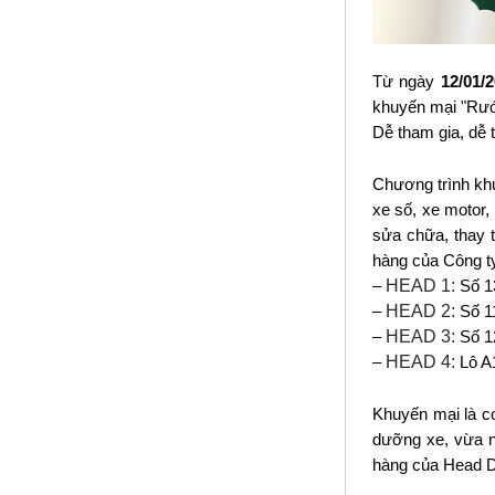
Từ ngày
12/01/
khuyến mại "Rước
Dễ tham gia, dễ t
Chương trình khu
xe số, xe motor
sửa chữa, thay t
hàng của Công t
HEAD 1:
–
Số 1
HEAD 2:
–
Số 1
HEAD 3:
–
Số 1
HEAD 4:
–
Lô A
Khuyến mại là c
dưỡng xe, vừa 
hàng của Head 