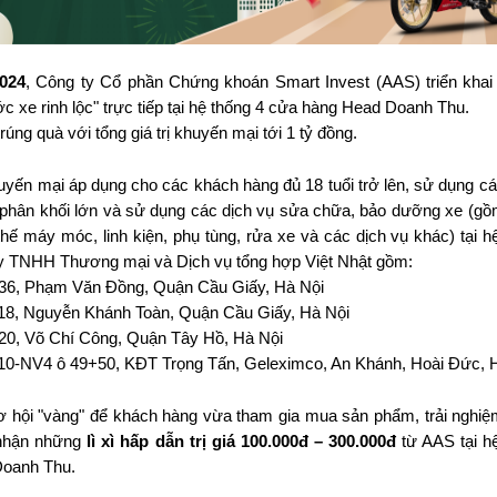
2024
, Công ty Cổ phần Chứng khoán Smart Invest (AAS) triển khai
 xe rinh lộc" trực tiếp tại hệ thống 4 cửa hàng Head Doanh Thu.
rúng quà với tổng giá trị khuyến mại tới 1 tỷ đồng.
yến mại áp dụng cho các khách hàng đủ 18 tuổi trở lên, sử dụng cá
, phân khối lớn và sử dụng các dịch vụ sửa chữa, bảo dưỡng xe (g
hế máy móc, linh kiện, phụ tùng, rửa xe và các dịch vụ khác) tại h
y TNHH Thương mại và Dịch vụ tổng hợp Việt Nhật gồm:
36, Phạm Văn Đồng, Quận Cầu Giấy, Hà Nội
18, Nguyễn Khánh Toàn, Quận Cầu Giấy, Hà Nội
20, Võ Chí Công, Quận Tây Hồ, Hà Nội
10-NV4 ô 49+50, KĐT Trọng Tấn, Geleximco, An Khánh, Hoài Đức, 
ơ hội "vàng" để khách hàng vừa tham gia mua sản phẩm, trải nghiệ
nhận những
lì xì hấp dẫn trị giá 100.000đ – 300.000đ
từ AAS tại h
Doanh Thu.