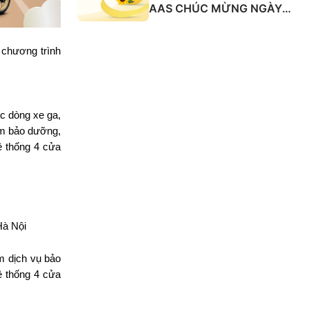
AAS CHÚC MỪNG NGÀY
QUỐC TẾ PHỤ NỮ 8/3
 chương trình
c dòng xe ga,
ồm bảo dưỡng,
ệ thống 4 cửa
Hà Nội
m dịch vụ bảo
ệ thống 4 cửa