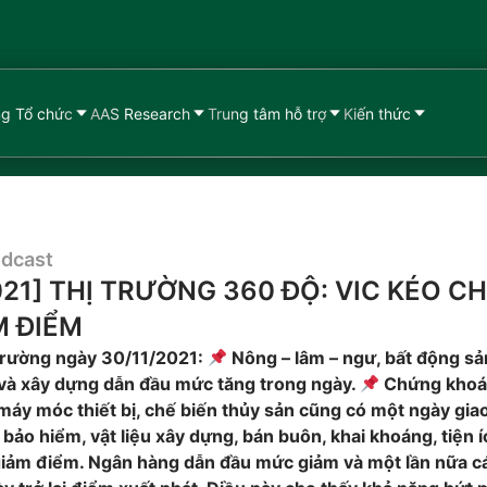
g Tổ chức
AAS Research
Trung tâm hỗ trợ
Kiến thức
dcast
021] THỊ TRƯỜNG 360 ĐỘ: VIC KÉO CH
M ĐIỂM
 trường ngày 30/11/2021:
Nông – lâm – ngư, bất động s
và xây dựng dẫn đầu mức tăng trong ngày.
Chứng khoá
áy móc thiết bị, chế biến thủy sản cũng có một ngày giao 
bảo hiểm, vật liệu xây dựng, bán buôn, khai khoáng, tiện 
ảm điểm. Ngân hàng dẫn đầu mức giảm và một lần nữa cá