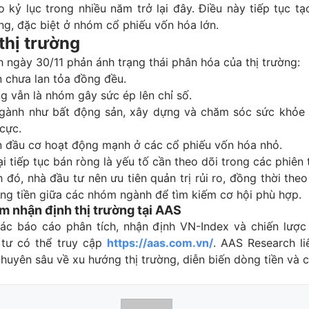
 kỷ lục trong nhiều năm trở lại đây. Điều này tiếp tục tạ
ờng, đặc biệt ở nhóm cổ phiếu vốn hóa lớn.
thị trường
h ngày 30/11 phản ánh trạng thái phân hóa của thị trường:
n chưa lan tỏa đồng đều.
g vẫn là nhóm gây sức ép lên chỉ số.
gành như bất động sản, xây dựng và chăm sóc sức khỏe d
 cực.
n đầu cơ hoạt động mạnh ở các cổ phiếu vốn hóa nhỏ.
i tiếp tục bán ròng là yếu tố cần theo dõi trong các phiên t
 đó, nhà đầu tư nên ưu tiên quản trị rủi ro, đồng thời theo
ng tiền giữa các nhóm ngành để tìm kiếm cơ hội phù hợp.
m nhận định thị trường tại AAS
ác báo cáo phân tích, nhận định VN-Index và chiến lược
 tư có thể truy cập
https://aas.com.vn/
. AAS Research li
huyên sâu về xu hướng thị trường, diễn biến dòng tiền và 