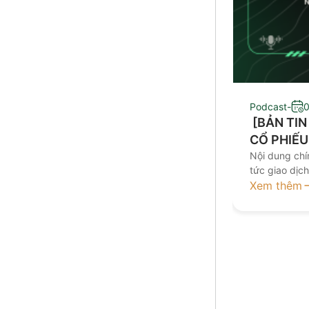
Podcast
-
0
​ [BẢN TI
CỔ PHIẾU
Nội dung chín
tức giao dịc
đầu tư Kính 
Xem thêm
nay tại đâ