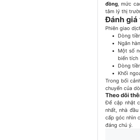
đồng
, mức cao
tâm lý thị trư
Đánh giá 
Phiên giao dịc
Dòng tiề
Ngân hàn
Một số n
biến tích
Dòng tiề
Khối ngoạ
Trong bối cảnh
chuyển của dò
Theo dõi thê
Để cập nhật c
nhất, nhà đầu
cấp góc nhìn c
đáng chú ý.