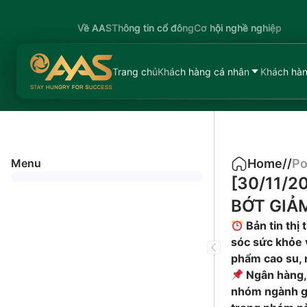
Về AAS
Thông tin cổ đông
Cơ hội nghề nghiệp
Trang chủ
Khách hàng cá nhân
Khách hàn
Menu
Home
/
/
Po
[30/11/2
BỚT GIẢ
Bản tin thị
sóc sức khỏe 
phẩm cao su, m
Ngân hàng, 
nhóm ngành gi