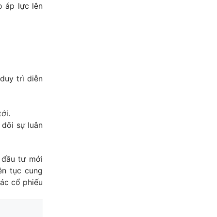
o áp lực lên
uy trì diễn
ới.
 dõi sự luân
 đầu tư mới
ên tục cung
các cổ phiếu