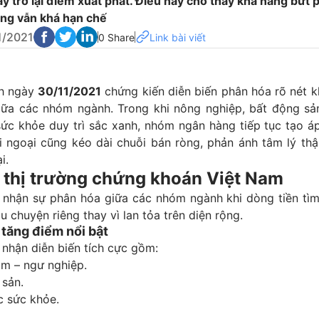
y trở lại điểm xuất phát. Điều này cho thấy khả năng bứt 
ng vẫn khá hạn chế
1/2021
0 Share
Link bài viết
ch ngày
30/11/2021
chứng kiến diễn biến phân hóa rõ nét k
iữa các nhóm ngành. Trong khi nông nghiệp, bất động sả
ức khỏe duy trì sắc xanh, nhóm ngân hàng tiếp tục tạo áp
i ngoại cũng kéo dài chuỗi bán ròng, phản ánh tâm lý thậ
i.
n thị trường chứng khoán Việt Nam
i nhận sự phân hóa giữa các nhóm ngành khi dòng tiền tì
u chuyện riêng thay vì lan tỏa trên diện rộng.
tăng điểm nổi bật
nhận diễn biến tích cực gồm:
âm – ngư nghiệp.
 sản.
 sức khỏe.
.