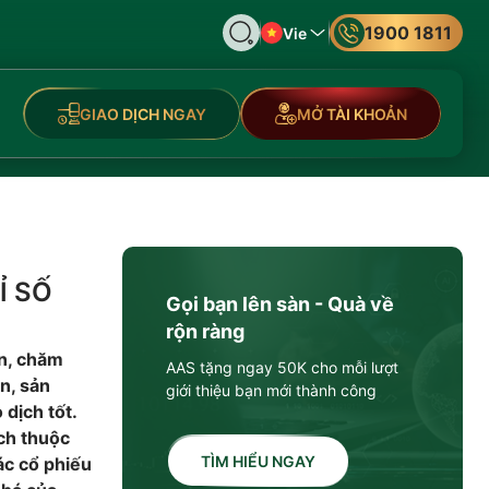
1900 1811
Vie
GIAO DỊCH NGAY
MỞ TÀI KHOẢN
Ỉ SỐ
Gọi bạn lên sàn - Quà về
rộn ràng
ản, chăm
AAS tặng ngay 50K cho mỗi lượt
n, sản
giới thiệu bạn mới thành công
dịch tốt.
ích thuộc
TÌM HIỂU NGAY
c cổ phiếu