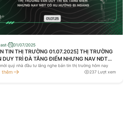
ast
-
01/07/2025
N TIN THỊ TRƯỜNG 01.07.2025] THỊ TRƯỜNG
 DUY TRÌ ĐÀ TĂNG ĐIỂM NHƯNG NAV NĐT
 XU HƯỚNG ĐI NGANG
 mời quý nhà đầu tư lắng nghe bản tin thị trường hôm nay
 thêm
237 Lượt xem