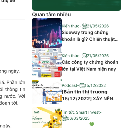
 thụ xe
Quan tâm nhiều
Kiến thức
-
21/05/2026
Sideway trong chứng
khoán là gì? Chiến thuật
đầu tư hiệu quả
Kiến thức
-
21/05/2026
Các công ty chứng khoán
lớn tại Việt Nam hiện nay
ong ngày.
á. Phần lớn
Podcast
-
15/12/2022
i thông tin
[𝗕𝗮̉𝗻 𝘁𝗶𝗻 𝘁𝗵𝗶̣ 𝘁𝗿𝘂̛𝗼̛̀𝗻𝗴
g nước. Với
𝟭5/𝟭𝟮/𝟮𝟬𝟮𝟮] XÂY NỀN
đoạn tới.
TÍCH LŨY – LỊCH SỬ
THÁNG 4/2020 CÓ LẶP
Tin tức Smart Invest
-
06/03/2025
LẠI?
 ngày.