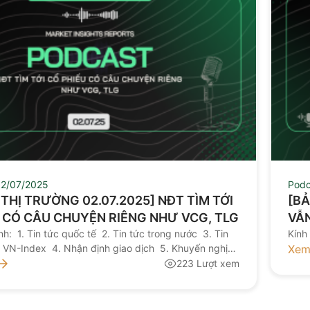
2/07/2025
Podc
N THỊ TRƯỜNG 02.07.2025] NĐT TÌM TỚI
[BẢ
 CÓ CÂU CHUYỆN RIÊNG NHƯ VCG, TLG
VẪN
h: 1. Tin tức quốc tế 2. Tin tức trong nước 3. Tin
CÓ
Kính
h VN-Index 4. Nhận định giao dịch 5. Khuyến nghị
Xem
mời quý nhà đầu tư lắng nghe bản tin thị trường hôm
223 Lượt xem
y NGUỒN: AAS RESEARCH