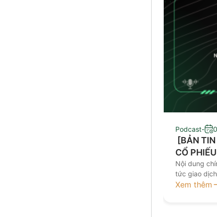
Podcast
-
0
​ [BẢN TI
CỔ PHIẾU
Nội dung chín
tức giao dịc
đầu tư Kính 
Xem thêm
nay tại đâ