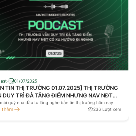
ast
-
01/07/2025
N TIN THỊ TRƯỜNG 01.07.2025] THỊ TRƯỜNG
 DUY TRÌ ĐÀ TĂNG ĐIỂM NHƯNG NAV NĐT
 XU HƯỚNG ĐI NGANG
 mời quý nhà đầu tư lắng nghe bản tin thị trường hôm nay
 thêm
236 Lượt xem