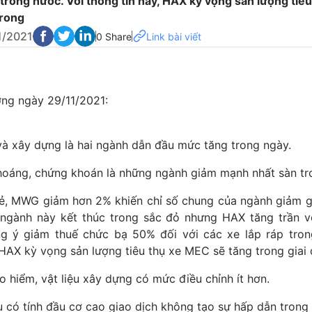
 trong nước. Với thông tin này, HAX kỳ vọng sản lượng tiêu
trong
1/2021
0 Share
Link bài viết
ường ngày 29/11/2021:
và xây dựng là hai ngành dẫn đầu mức tăng trong ngày.
 khoáng, chứng khoán là những ngành giảm mạnh nhất sàn tr
lẻ, MWG giảm hơn 2% khiến chỉ số chung của ngành giảm gi
ngành này kết thúc trong sắc đỏ nhưng HAX tăng trần vớ
g ý giảm thuế chức bạ 50% đối với các xe lắp ráp tron
 HAX kỳ vọng sản lượng tiêu thụ xe MEC sẽ tăng trong giai 
 hiểm, vật liệu xây dựng có mức điều chỉnh ít hơn.
 có tính đầu cơ cao giao dịch không tạo sự hấp dẫn trong