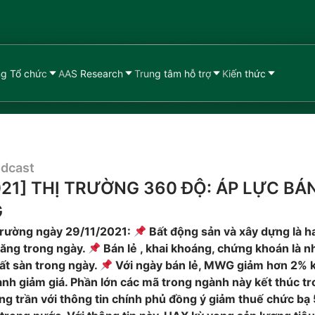
g Tổ chức
AAS Research
Trung tâm hỗ trợ
Kiến thức
dcast
021] THỊ TRƯỜNG 360 ĐỘ: ÁP LỰC B
G
 trường ngày 29/11/2021:
Bất động sản và xây dựng là h
ăng trong ngày.
Bán lẻ , khai khoáng, chứng khoán là 
t sàn trong ngày.
Với ngày bán lẻ, MWG giảm hơn 2% k
nh giảm giá. Phần lớn các mã trong ngành này kết thúc tr
g trần với thông tin chính phủ đồng ý giảm thuế chức bạ 