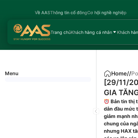
Về AAS
Thông tin cổ đông
Cơ hội nghề nghiệp
Trang chủ
Khách hàng cá nhân
Khách hàn
Menu
Home
/
/
Po
[29/11/2
GIA TĂN
Bản tin thị
dẫn đầu mức t
giảm mạnh nhấ
chung của ngà
nhưng HAX tăn