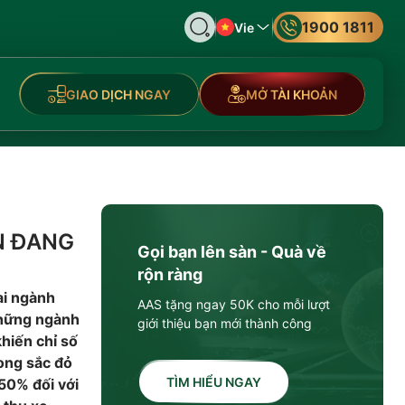
1900 1811
Vie
GIAO DỊCH NGAY
MỞ TÀI KHOẢN
ÁN ĐANG
Gọi bạn lên sàn - Quà về
rộn ràng
ai ngành
AAS tặng ngay 50K cho mỗi lượt
những ngành
giới thiệu bạn mới thành công
hiến chỉ số
ong sắc đỏ
TÌM HIỂU NGAY
50% đối với