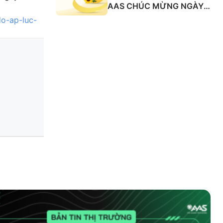
AAS CHÚC MỪNG NGÀY
QUỐC TẾ PHỤ NỮ 8/3
do-ap-luc-