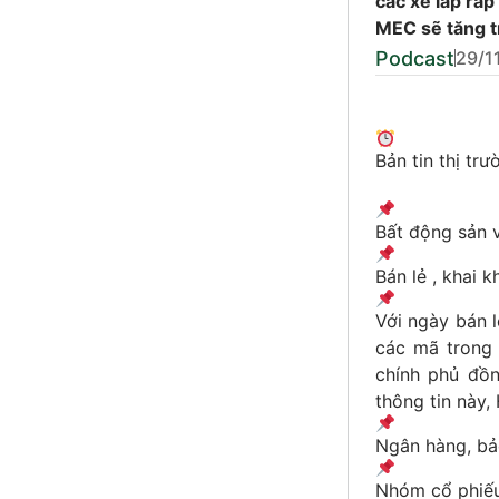
các xe lắp ráp
MEC sẽ tăng 
Podcast
29/1
Bản tin thị tr
Bất động sản 
Bán lẻ , khai
Với ngày bán 
các mã trong 
chính phủ đồn
thông tin này,
Ngân hàng, bảo
Nhóm cổ phiếu