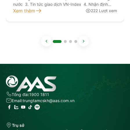
nước 3. Tin tức giao dịch VN-Index 4. Nhận định
giao dịch 5. Khuyến nghị đầu tư Kính mời quý nhà
Xem thêm
222 Lượt xem
đầu tư lắng nghe bản tin thị trường hôm nay tại đây
NGUỒN: AAS RESEARCH
Tổng đài:
1900 1811
Email:
trungtamcskh@aas.com.vn
Trụ sở