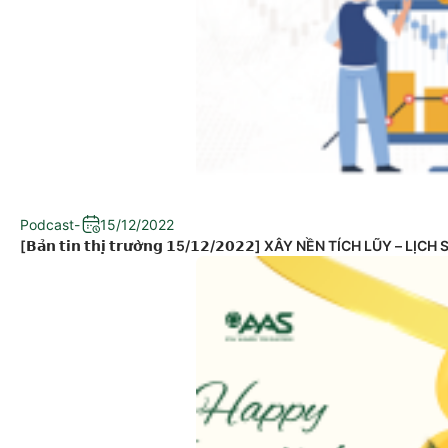
Podcast
-
15/12/2022
[𝗕𝗮̉𝗻 𝘁𝗶𝗻 𝘁𝗵𝗶̣ 𝘁𝗿𝘂̛𝗼̛̀𝗻𝗴 𝟭5/𝟭𝟮/𝟮𝟬𝟮𝟮] XÂY NỀN TÍCH LŨ