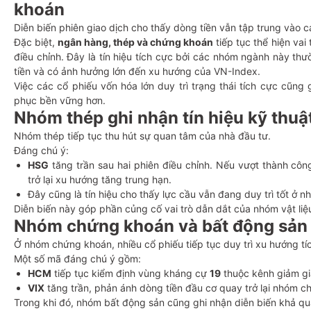
khoán
Diễn biến phiên giao dịch cho thấy dòng tiền vẫn tập trung vào 
Đặc biệt,
ngân hàng, thép và chứng khoán
tiếp tục thể hiện vai
điều chỉnh. Đây là tín hiệu tích cực bởi các nhóm ngành này t
tiền và có ảnh hưởng lớn đến xu hướng của VN-Index.
Việc các cổ phiếu vốn hóa lớn duy trì trạng thái tích cực cũn
phục bền vững hơn.
Nhóm thép ghi nhận tín hiệu kỹ thuậ
Nhóm thép tiếp tục thu hút sự quan tâm của nhà đầu tư.
Đáng chú ý:
HSG
tăng trần sau hai phiên điều chỉnh. Nếu vượt thành c
trở lại xu hướng tăng trung hạn.
Đây cũng là tín hiệu cho thấy lực cầu vẫn đang duy trì tốt ở nh
Diễn biến này góp phần củng cố vai trò dẫn dắt của nhóm vật liệ
Nhóm chứng khoán và bất động sản d
Ở nhóm chứng khoán, nhiều cổ phiếu tiếp tục duy trì xu hướng tí
Một số mã đáng chú ý gồm:
HCM
tiếp tục kiểm định vùng kháng cự
19
thuộc kênh giảm gi
VIX
tăng trần, phản ánh dòng tiền đầu cơ quay trở lại nhóm c
Trong khi đó, nhóm bất động sản cũng ghi nhận diễn biến khả qu