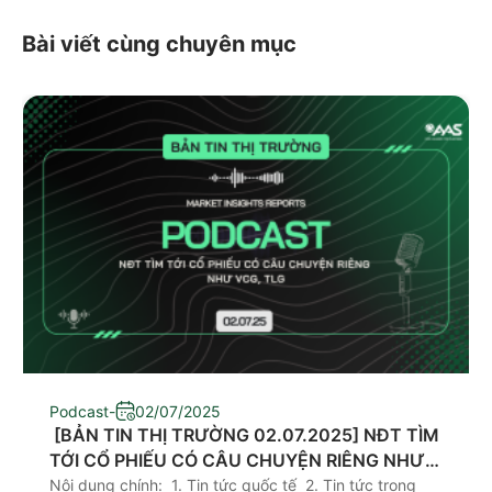
Bài viết cùng chuyên mục
Podcast
-
02/07/2025
​ [BẢN TIN THỊ TRƯỜNG 02.07.2025] NĐT TÌM
TỚI CỔ PHIẾU CÓ CÂU CHUYỆN RIÊNG NHƯ
VCG, TLG
Nội dung chính: 1. Tin tức quốc tế 2. Tin tức trong