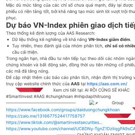
Mặc dù mức tăng của các chỉ số chưa quá mạnh, đây lại được x
phiếu có nền tảng tốt, bởi khả năng tạo mức sinh lời vượt trội th
phục.
Dự báo VN-Index phiên giao dịch tiế
Theo thống kê định lượng của AAS Research:
Dữ liệu thống kê nghiêng về khả năng
VN-Index giảm điểm
.
Tuy nhiên, theo đánh giá của nhóm phân tích,
chỉ số có nhi
cầu cải thiện.
Trong ngắn hạn, nhà đầu tư nên tiếp tục theo dõi các nhóm ngàn
chứng khoán và bất động sản, đồng thời ưu tiên những cổ phiế
các mã đã tăng nóng.
Để cập nhật thêm các báo cáo phân tích, nhận định thị trường v
truy cập website chính thức của
AAS
tại
https://aas.com.vn/
Xem chi tiết tại:
AI RỒI CŨNG SẼ KHÁC
#SmartInvest #AAS #chungkhoan #nhipdapthitruong
————————————————–
Group cộ
https://www.facebook.com/groups/daiduongchungkhoan
https://zalo.me/1316677524417758757
https://www.tiktok.com/@smartinvestsecurities…
https://www.youtube.com/channel/UC8DNy-TgnZ1DziIqgPA9sC
————————————————–
CHỨNG KHOÁN SMART INVE