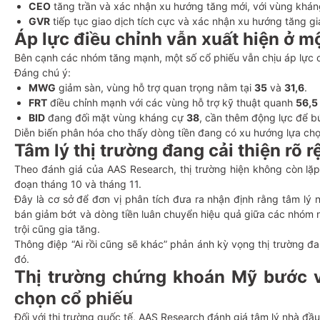
CEO
tăng trần và xác nhận xu hướng tăng mới, với vùng khán
GVR
tiếp tục giao dịch tích cực và xác nhận xu hướng tăng gi
Áp lực điều chỉnh vẫn xuất hiện ở m
Bên cạnh các nhóm tăng mạnh, một số cổ phiếu vẫn chịu áp lực ch
Đáng chú ý:
MWG
giảm sàn, vùng hỗ trợ quan trọng nằm tại
35
và
31,6
.
FRT
điều chỉnh mạnh với các vùng hỗ trợ kỹ thuật quanh
56,5
BID
đang đối mặt vùng kháng cự
38
, cần thêm động lực để b
Diễn biến phân hóa cho thấy dòng tiền đang có xu hướng lựa chọn 
Tâm lý thị trường đang cải thiện rõ r
Theo đánh giá của AAS Research, thị trường hiện không còn lặp l
đoạn tháng 10 và tháng 11.
Đây là cơ sở để đơn vị phân tích đưa ra nhận định rằng tâm lý n
bán giảm bớt và dòng tiền luân chuyển hiệu quả giữa các nhóm n
trội cũng gia tăng.
Thông điệp “Ai rồi cũng sẽ khác” phản ánh kỳ vọng thị trường đ
đó.
Thị trường chứng khoán Mỹ bước và
chọn cổ phiếu
Đối với thị trường quốc tế, AAS Research đánh giá tâm lý nhà đầu