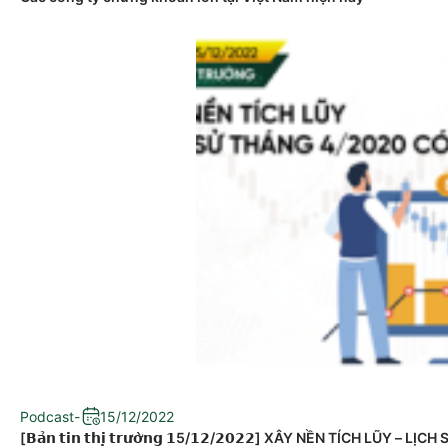
Podcast
-
15/12/2022
[𝗕𝗮̉𝗻 𝘁𝗶𝗻 𝘁𝗵𝗶̣ 𝘁𝗿𝘂̛𝗼̛̀𝗻𝗴 𝟭5/𝟭𝟮/𝟮𝟬𝟮𝟮] XÂY NỀN TÍCH LŨ