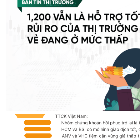
TTCK Việt Nam:
Nhóm chứng khoán hồi phục trở lại là tí
HCM và BSI có mô hình giao dịch tốt, có
ANV và VHC tiệm cận vùng giá thấp t