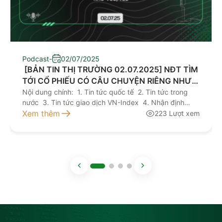
Podcast
-
02/07/2025
​ [BẢN TIN THỊ TRƯỜNG 02.07.2025] NĐT TÌM
TỚI CỔ PHIẾU CÓ CÂU CHUYỆN RIÊNG NHƯ
VCG, TLG
Nội dung chính: 1. Tin tức quốc tế 2. Tin tức trong
nước 3. Tin tức giao dịch VN-Index 4. Nhận định
giao dịch 5. Khuyến nghị đầu tư Kính mời quý nhà
Xem thêm
223 Lượt xem
đầu tư lắng nghe bản tin thị trường hôm nay tại đây
NGUỒN: AAS RESEARCH