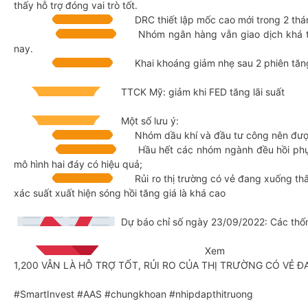
thấy hỗ trợ đóng vai trò tốt.
DRC thiết lập mốc cao mới trong 2 thá
Nhóm ngân hàng vẫn giao dịch khá t
nay.
Khai khoáng giảm nhẹ sau 2 phiên tăn
TTCK Mỹ: giảm khi FED tăng lãi suất
Một số lưu ý:
Nhóm dầu khí và đầu tư công nên được
Hầu hết các nhóm ngành đều hồi phụ
mô hình hai đáy có hiệu quả;
Rủi ro thị trường có vẻ đang xuống th
xác suất xuất hiện sóng hồi tăng giá là khá cao
Dự báo chỉ số ngày 23/09/2022: Các thốn
Xem chi
1,200 VẪN LÀ HỖ TRỢ TỐT,
RỦI RO CỦA THỊ TRƯỜNG CÓ VẺ 
#SmartInvest #AAS #chungkhoan #nhipdapthitruong