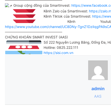
————————————————–
Group cộng đồng của SmartInvest:
https://www.facebook.
Kênh Zalo của SmartInvest:
https://zal
Kênh Tiktok của SmartInvest:
https://ww
Kênh Youtube 
https://www.youtube.com/channel/UC8DNy-TgnZ1DziIqgPA9sC
————————————————–
CHỨNG KHOÁN SMART INVEST (AAS)
Số 222 Nguyễn Lương Bằng, Đống Đa, H
Hotline: 0825.222.111
https://sisi.com.vn
admin
AAS