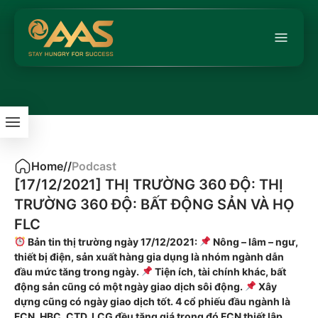
Home
/
/
Podcast
[17/12/2021] THỊ TRƯỜNG 360 ĐỘ: THỊ
TRƯỜNG 360 ĐỘ: BẤT ĐỘNG SẢN VÀ HỌ
FLC
Bản tin thị trường ngày 17/12/2021:
Nông – lâm – ngư,
thiết bị điện, sản xuất hàng gia dụng là nhóm ngành dẫn
đầu mức tăng trong ngày.
Tiện ích, tài chính khác, bất
động sản cũng có một ngày giao dịch sôi động.
Xây
dựng cũng có ngày giao dịch tốt. 4 cổ phiếu đầu ngành là
FCN, HBC, CTD, LCG đều tăng giá trong đó FCN thiết lập