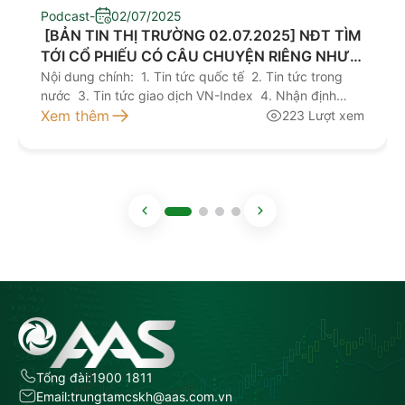
Podcast
-
02/07/2025
​ [BẢN TIN THỊ TRƯỜNG 02.07.2025] NĐT TÌM
TỚI CỔ PHIẾU CÓ CÂU CHUYỆN RIÊNG NHƯ
VCG, TLG
Nội dung chính: 1. Tin tức quốc tế 2. Tin tức trong
nước 3. Tin tức giao dịch VN-Index 4. Nhận định
giao dịch 5. Khuyến nghị đầu tư Kính mời quý nhà
Xem thêm
223 Lượt xem
đầu tư lắng nghe bản tin thị trường hôm nay tại đây
NGUỒN: AAS RESEARCH
Tổng đài:
1900 1811
Email:
trungtamcskh@aas.com.vn