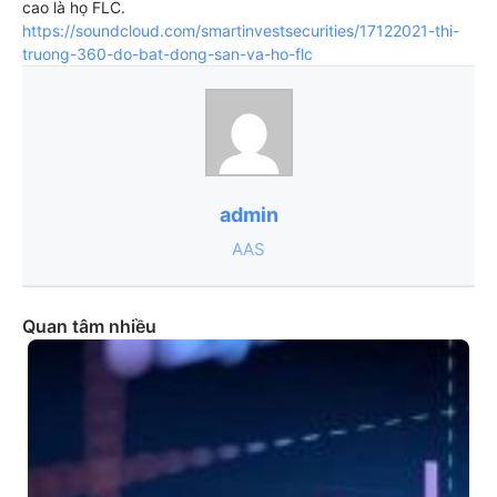
cao là họ FLC.
https://soundcloud.com/smartinvestsecurities/17122021-thi-
truong-360-do-bat-dong-san-va-ho-flc
admin
AAS
Quan tâm nhiều