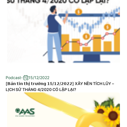
Podcast
-
15/12/2022
[𝗕𝗮̉𝗻 𝘁𝗶𝗻 𝘁𝗵𝗶̣ 𝘁𝗿𝘂̛𝗼̛̀𝗻𝗴 𝟭5/𝟭𝟮/𝟮𝟬𝟮𝟮] XÂY NỀN TÍCH LŨY –
LỊCH SỬ THÁNG 4/2020 CÓ LẶP LẠI?