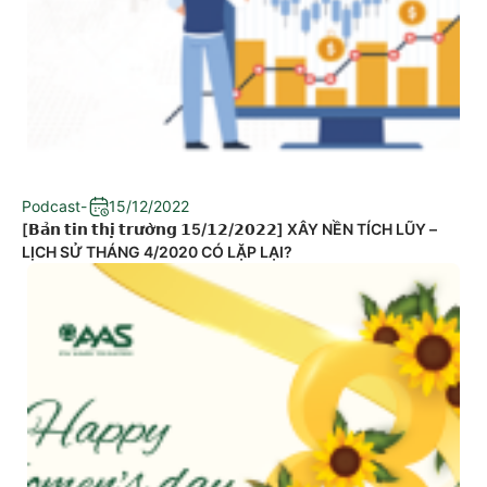
Podcast
-
15/12/2022
[𝗕𝗮̉𝗻 𝘁𝗶𝗻 𝘁𝗵𝗶̣ 𝘁𝗿𝘂̛𝗼̛̀𝗻𝗴 𝟭5/𝟭𝟮/𝟮𝟬𝟮𝟮] XÂY NỀN TÍCH LŨY –
LỊCH SỬ THÁNG 4/2020 CÓ LẶP LẠI?