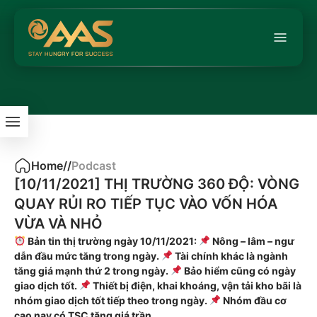
Home
/
/
Podcast
[10/11/2021] THỊ TRƯỜNG 360 ĐỘ: VÒNG
QUAY RỦI RO TIẾP TỤC VÀO VỐN HÓA
VỪA VÀ NHỎ
Bản tin thị trường ngày 10/11/2021:
Nông – lâm – ngư
dẫn đầu mức tăng trong ngày.
Tài chính khác là ngành
tăng giá mạnh thứ 2 trong ngày.
Bảo hiểm cũng có ngày
giao dịch tốt.
Thiết bị điện, khai khoáng, vận tải kho bãi là
nhóm giao dịch tốt tiếp theo trong ngày.
Nhóm đầu cơ
cao nay có TSC tăng giá trần.