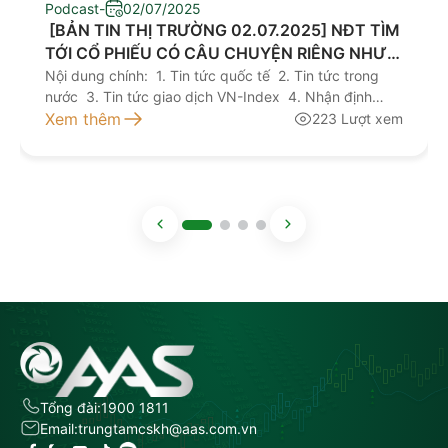
Podcast
-
02/07/2025
​ [BẢN TIN THỊ TRƯỜNG 02.07.2025] NĐT TÌM
TỚI CỔ PHIẾU CÓ CÂU CHUYỆN RIÊNG NHƯ
VCG, TLG
Nội dung chính: 1. Tin tức quốc tế 2. Tin tức trong
nước 3. Tin tức giao dịch VN-Index 4. Nhận định
giao dịch 5. Khuyến nghị đầu tư Kính mời quý nhà
Xem thêm
223 Lượt xem
đầu tư lắng nghe bản tin thị trường hôm nay tại đây
NGUỒN: AAS RESEARCH
Tổng đài:
1900 1811
Email:
trungtamcskh@aas.com.vn