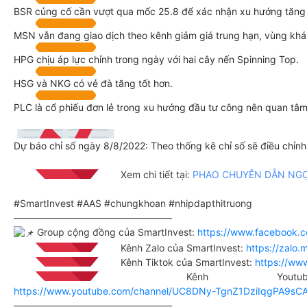
BSR củng cố cần vượt qua mốc 25.8 để xác nhận xu hướng tăng l
MSN vẫn đang giao dịch theo kênh giảm giá trung hạn, vùng khá
HPG chịu áp lực chỉnh trong ngày với hai cây nến Spinning Top.
HSG và NKG có vẻ đà tăng tốt hơn.
PLC là cổ phiếu đơn lẻ trong xu hướng đầu tư công nên quan tâm
Dự báo chỉ số ngày 8/8/2022: Theo thống kê chỉ số sẽ điều chỉnh
Xem chi tiết tại:
PHAO CHUYÊN DẪN NG
#SmartInvest #AAS #chungkhoan #nhipdapthitruong
————————————————–
Group cộng đồng của SmartInvest:
https://www.facebook.
Kênh Zalo của SmartInvest:
https://zal
Kênh Tiktok của SmartInvest:
https://ww
Kênh Youtube 
https://www.youtube.com/channel/UC8DNy-TgnZ1DziIqgPA9sC
————————————————–