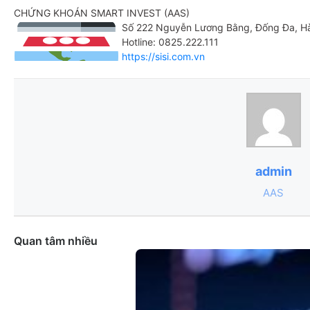
CHỨNG KHOÁN SMART INVEST (AAS)
Số 222 Nguyễn Lương Bằng, Đống Đa, H
Hotline: 0825.222.111
https://sisi.com.vn
admin
AAS
Quan tâm nhiều