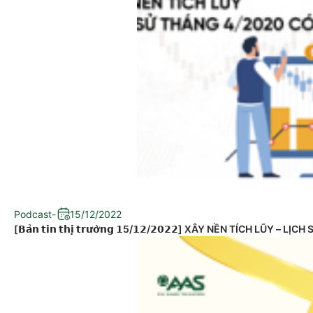
Podcast
-
15/12/2022
[𝗕𝗮̉𝗻 𝘁𝗶𝗻 𝘁𝗵𝗶̣ 𝘁𝗿𝘂̛𝗼̛̀𝗻𝗴 𝟭5/𝟭𝟮/𝟮𝟬𝟮𝟮] XÂY NỀN TÍCH LŨ