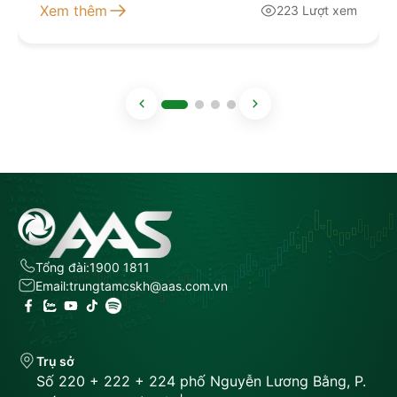
giao dịch 5. Khuyến nghị đầu tư Kính mời quý nhà
Xem thêm
223 Lượt xem
đầu tư lắng nghe bản tin thị trường hôm nay tại đây
NGUỒN: AAS RESEARCH
Tổng đài:
1900 1811
Email:
trungtamcskh@aas.com.vn
Trụ sở
Số 220 + 222 + 224 phố Nguyễn Lương Bằng, P.