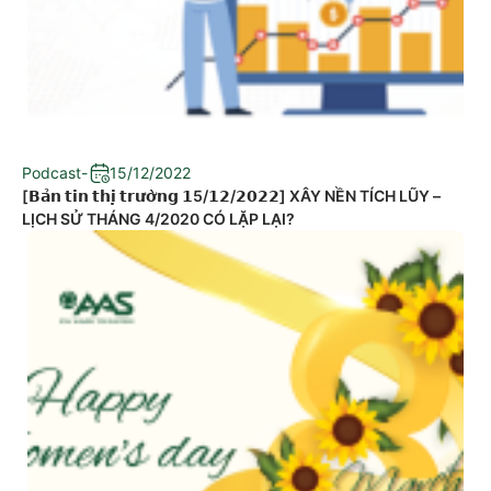
Podcast
-
15/12/2022
[𝗕𝗮̉𝗻 𝘁𝗶𝗻 𝘁𝗵𝗶̣ 𝘁𝗿𝘂̛𝗼̛̀𝗻𝗴 𝟭5/𝟭𝟮/𝟮𝟬𝟮𝟮] XÂY NỀN TÍCH LŨY –
LỊCH SỬ THÁNG 4/2020 CÓ LẶP LẠI?