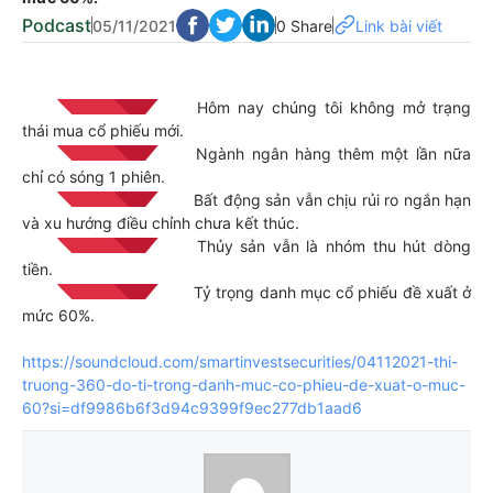
Podcast
05/11/2021
0 Share
Link bài viết
Hôm nay chúng tôi không mở trạng
thái mua cổ phiếu mới.
Ngành ngân hàng thêm một lần nữa
chỉ có sóng 1 phiên.
Bất động sản vẫn chịu rủi ro ngắn hạn
và xu hướng điều chỉnh chưa kết thúc.
Thủy sản vẫn là nhóm thu hút dòng
tiền.
Tỷ trọng danh mục cổ phiếu đề xuất ở
mức 60%.
https://soundcloud.com/smartinvestsecurities/04112021-thi-
truong-360-do-ti-trong-danh-muc-co-phieu-de-xuat-o-muc-
60?si=df9986b6f3d94c9399f9ec277db1aad6