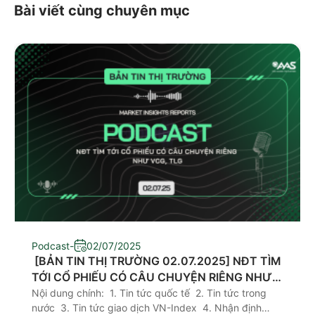
Bài viết cùng chuyên mục
Podcast
-
02/07/2025
​ [BẢN TIN THỊ TRƯỜNG 02.07.2025] NĐT TÌM
TỚI CỔ PHIẾU CÓ CÂU CHUYỆN RIÊNG NHƯ
VCG, TLG
Nội dung chính: 1. Tin tức quốc tế 2. Tin tức trong
nước 3. Tin tức giao dịch VN-Index 4. Nhận định