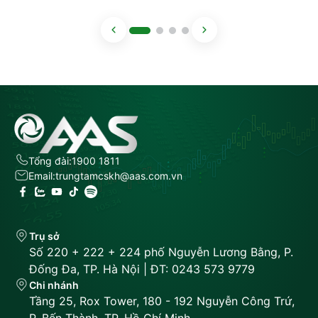
Tổng đài:
1900 1811
Email:
trungtamcskh@aas.com.vn
Trụ sở
Số 220 + 222 + 224 phố Nguyễn Lương Bằng, P.
Đống Đa, TP. Hà Nội | ĐT: 0243 573 9779
Chi nhánh
Tầng 25, Rox Tower, 180 - 192 Nguyễn Công Trứ,
P. Bến Thành, TP. Hồ Chí Minh