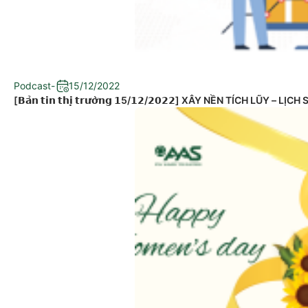
Podcast
-
15/12/2022
[𝗕𝗮̉𝗻 𝘁𝗶𝗻 𝘁𝗵𝗶̣ 𝘁𝗿𝘂̛𝗼̛̀𝗻𝗴 𝟭5/𝟭𝟮/𝟮𝟬𝟮𝟮] XÂY NỀN TÍCH LŨ