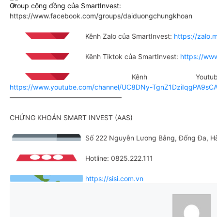
Group cộng đồng của SmartInvest:
https://www.facebook.com/groups/daiduongchungkhoan
Kênh Zalo của SmartInvest:
https://zal
Kênh Tiktok của SmartInvest:
https://ww
Kênh Youtube 
https://www.youtube.com/channel/UC8DNy-TgnZ1DziIqgPA9sC
————————————————–
CHỨNG KHOÁN SMART INVEST (AAS)
Số 222 Nguyễn Lương Bằng, Đống Đa, H
Hotline: 0825.222.111
https://sisi.com.vn