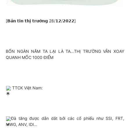
[𝗕𝗮̉𝗻 𝘁𝗶𝗻 𝘁𝗵𝗶̣ 𝘁𝗿𝘂̛𝗼̛̀𝗻𝗴 28/𝟭𝟮/𝟮𝟬𝟮𝟮]
BỐN NGÀN NĂM TA LẠI LÀ TA…THỊ TRƯỜNG VẪN XOAY 
QUANH MỐC 1000 ĐIỂM
 TTCK Việt Nam:
Đà tăng được dẫn dắt bởi các cổ phiếu như SSI, FRT, 
MWG, ANV, IDI…