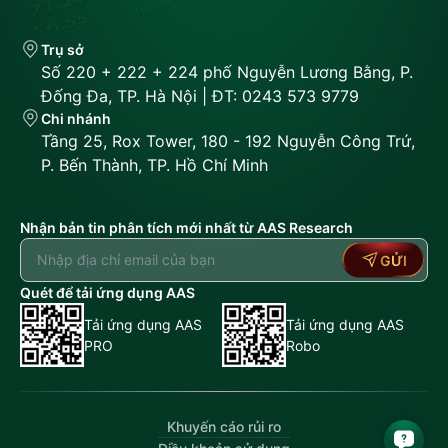
Trụ sở
Số 220 + 222 + 224 phố Nguyễn Lương Bằng, P.
Đống Đa, TP. Hà Nội | ĐT: 0243 573 9779
Chi nhánh
Tầng 25, Rox Tower, 180 - 192 Nguyễn Công Trứ,
P. Bến Thành, TP. Hồ Chí Minh
Nhận bản tin phân tích mới nhất từ AAS Research
GỬI
Quét để tải ứng dụng AAS
Tải ứng dụng AAS
Tải ứng dụng AAS
PRO
Robo
Khuyến cáo rủi ro