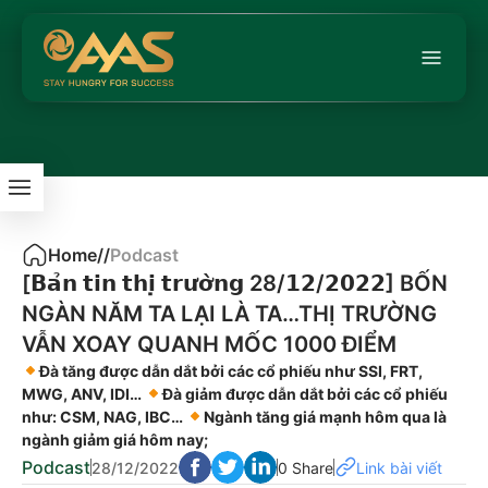
Home
/
/
Podcast
[𝗕𝗮̉𝗻 𝘁𝗶𝗻 𝘁𝗵𝗶̣ 𝘁𝗿𝘂̛𝗼̛̀𝗻𝗴 28/𝟭𝟮/𝟮𝟬𝟮𝟮] BỐN
NGÀN NĂM TA LẠI LÀ TA…THỊ TRƯỜNG
VẪN XOAY QUANH MỐC 1000 ĐIỂM
Đà tăng được dẫn dắt bởi các cổ phiếu như SSI, FRT,
MWG, ANV, IDI…
Đà giảm được dẫn dắt bởi các cổ phiếu
như: CSM, NAG, IBC…
Ngành tăng giá mạnh hôm qua là
ngành giảm giá hôm nay;
Podcast
28/12/2022
0 Share
Link bài viết