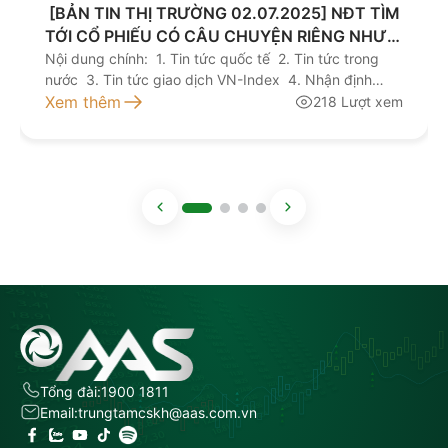
​ [BẢN TIN THỊ TRƯỜNG 02.07.2025] NĐT TÌM
TỚI CỔ PHIẾU CÓ CÂU CHUYỆN RIÊNG NHƯ
VCG, TLG
Nội dung chính: 1. Tin tức quốc tế 2. Tin tức trong
nước 3. Tin tức giao dịch VN-Index 4. Nhận định
giao dịch 5. Khuyến nghị đầu tư Kính mời quý nhà
Xem thêm
218 Lượt xem
đầu tư lắng nghe bản tin thị trường hôm nay tại đây
NGUỒN: AAS RESEARCH
Tổng đài:
1900 1811
Email:
trungtamcskh@aas.com.vn