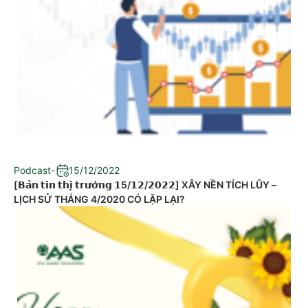
Podcast
-
15/12/2022
[𝗕𝗮̉𝗻 𝘁𝗶𝗻 𝘁𝗵𝗶̣ 𝘁𝗿𝘂̛𝗼̛̀𝗻𝗴 𝟭5/𝟭𝟮/𝟮𝟬𝟮𝟮] XÂY NỀN TÍCH LŨY –
LỊCH SỬ THÁNG 4/2020 CÓ LẶP LẠI?