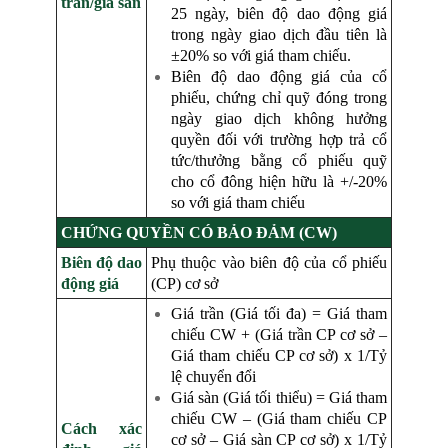
trần/giá sàn
25 ngày, biên độ dao động giá
trong ngày giao dịch đầu tiên là
±20% so với giá tham chiếu.
Biên độ dao động giá của cổ
phiếu, chứng chỉ quỹ đóng trong
ngày giao dịch không hưởng
quyền đối với trường hợp trả cổ
tức/thưởng bằng cổ phiếu quỹ
cho cổ đông hiện hữu là +/-20%
so với giá tham chiếu
CHỨNG QUYỀN CÓ BẢO ĐẢM (CW)
Biên độ dao
Phụ thuộc vào biên độ của cổ phiếu
động giá
(CP) cơ sở
Giá trần (Giá tối đa) = Giá tham
chiếu CW + (Giá trần CP cơ sở –
Giá tham chiếu CP cơ sở) x 1/Tỷ
lệ chuyển đổi
Giá sàn (Giá tối thiểu) = Giá tham
chiếu CW – (Giá tham chiếu CP
Cách xác
cơ sở – Giá sàn CP cơ sở) x 1/Tỷ