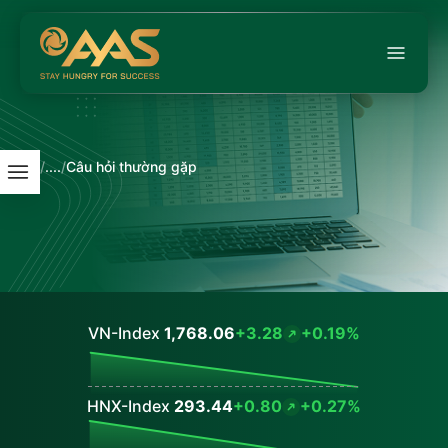
/
....
/
Câu hỏi thường gặp
VN-Index
1,768.06
+3.28
+0.19%
Values
HNX-Index
293.44
+0.80
+0.27%
Values