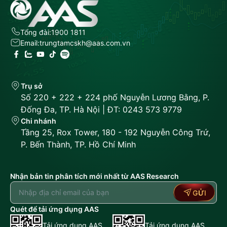
Tổng đài:
1900 1811
Email:
trungtamcskh@aas.com.vn
Trụ sở
Số 220 + 222 + 224 phố Nguyễn Lương Bằng, P.
Đống Đa, TP. Hà Nội | ĐT: 0243 573 9779
Chi nhánh
Tầng 25, Rox Tower, 180 - 192 Nguyễn Công Trứ,
P. Bến Thành, TP. Hồ Chí Minh
Nhận bản tin phân tích mới nhất từ AAS Research
GỬI
Quét để tải ứng dụng AAS
Tải ứng dụng AAS
Tải ứng dụng AAS