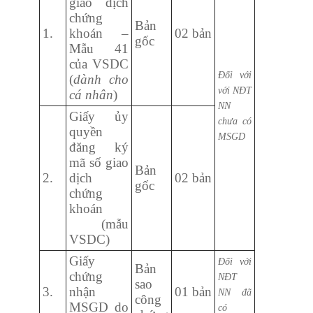
giao dịch
chứng
Bản
1.
khoán –
02 bản
gốc
Mẫu 41
của VSDC
Đối với
(
dành cho
với NĐT
cá nhân
)
NN
Giấy ủy
chưa có
quyền
MSGD
đăng ký
mã số giao
Bản
2.
dịch
02 bản
gốc
chứng
khoán
(mẫu
VSDC)
Giấy
Đối với
Bản
chứng
NĐT
sao
3.
nhận
01 bản
NN đã
công
MSGD do
có