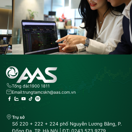
Tổng đài:
1900 1811
Email:
trungtamcskh@aas.com.vn
Trụ sở
Số 220 + 222 + 224 phố Nguyễn Lương Bằng, P.
Đống Đa, TP. Hà Nội | ĐT: 0243 573 9779