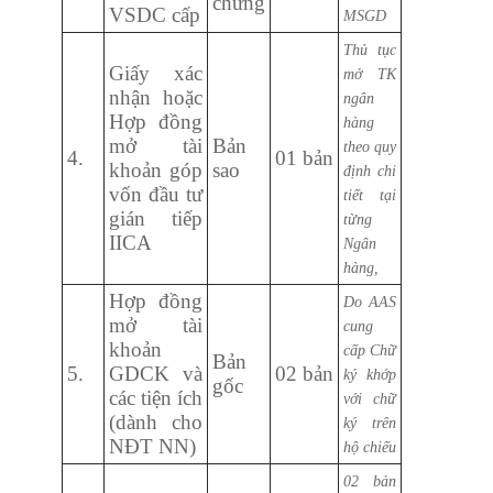
chứng
VSDC cấp
MSGD
Thủ tục
Giấy xác
mở TK
nhận hoặc
ngân
Hợp đồng
hàng
mở tài
Bản
theo quy
4.
01 bản
khoản góp
sao
định chi
vốn đầu tư
tiết tại
gián tiếp
từng
IICA
Ngân
hàng,
Hợp đồng
Do AAS
mở tài
cung
khoản
cấp
Chữ
Bản
5.
GDCK và
02 bản
ký khớp
gốc
các tiện ích
với chữ
(dành cho
ký trên
NĐT NN)
hộ chiếu
02 bản