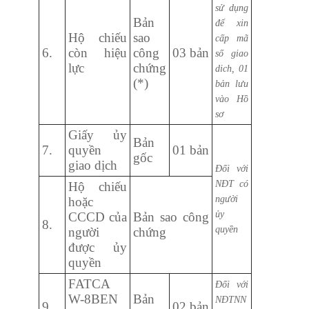
sử dụng
Bản
để xin
Hộ chiếu
sao
cấp mã
6.
còn hiệu
công
03 bản
số giao
lực
chứng
dich, 01
(*)
bản lưu
vào Hồ
sơ
Giấy ủy
Bản
7.
quyền
01 bản
gốc
giao dịch
Đối với
NĐT có
Hộ chiếu
người
hoặc
ủy
CCCD của
Bản sao công
8.
quyền
người
chứng
được ủy
quyền
FATCA
Đối với
W-8BEN
Bản
NĐTNN
9.
02 bản