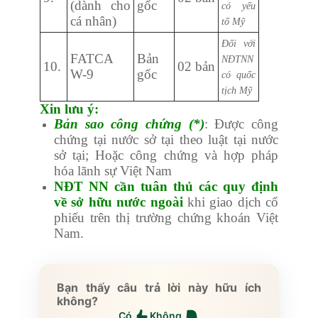
(dành cho
gốc
có yếu
cá nhân)
tố Mỹ
Đối với
FATCA
Bản
NĐTNN
10.
02 bản
W-9
gốc
có quốc
tịch Mỹ
Xin lưu ý:
Bản sao công chứng (*)
: Được công
chứng tại nước sở tại theo luật tại nước
sở tại; Hoặc công chứng và hợp pháp
hóa lãnh sự Việt Nam
NĐT NN cần tuân thủ các quy định
về sở hữu nước ngoài
khi giao dịch cổ
phiếu trên thị trường chứng khoán Việt
Nam.
Bạn thấy câu trả lời này hữu ích
không?
Có
Không