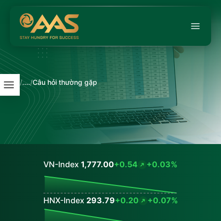
/
....
/
Câu hỏi thường gặp
VN-Index
1,777.00
+0.54
+0.03%
Values
HNX-Index
293.79
+0.20
+0.07%
Values