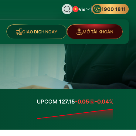
1900 1811
Vie
GIAO DỊCH NGAY
MỞ TÀI KHOẢN
UPCOM
127.15
-0.05
-0.04%
Values