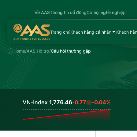
Về AAS
Thông tin cổ đông
Cơ hội nghề nghiệp
Trang chủ
Khách hàng cá nhân
Khách hàn
Home
/
AAS Hỗ trợ
/
Câu hỏi thường gặp
VN-Index
1,776.46
-0.77
-0.04%
Values