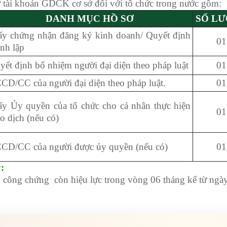
 tài khoản GDCK cơ sở đối với tổ chức trong nước gồm:
DANH MỤC HỒ SƠ
SỐ L
ấy chứng nhận đăng ký kinh doanh/ Quyết định
01
ành lập
yết định bổ nhiệm người đại diện theo pháp luật
01
CD/CC của người đại diện theo pháp luật.
01
ấy Ủy quyền của tổ chức cho cá nhân thực hiện
01
ao dịch (nếu có)
CD/CC của người được ủy quyền (nếu có)
01
:
 công chứng còn hiệu lực trong vòng 06 tháng kể từ ngày