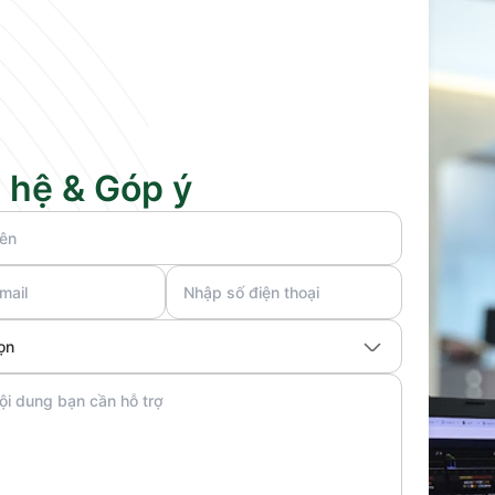
 hệ & Góp ý