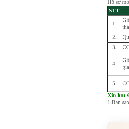
Hồ sơ mở
STT
Gi
1.
th
2.
Qu
3.
CC
Gi
4.
gi
5.
CC
Xin lưu ý
1.Bản sao