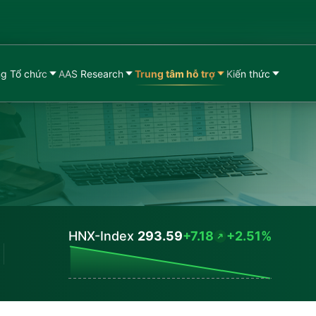
g Tổ chức
AAS Research
Trung tâm hỗ trợ
Kiến thức
HNX-Index
293.59
+7.18
+2.51%
Values