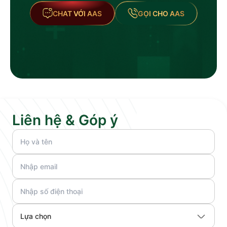
CHAT VỚI AAS
GỌI CHO AAS
Liên hệ & Góp ý