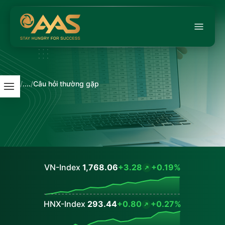
/
....
/
Câu hỏi thường gặp
VN-Index
1,768.06
+3.28
+0.19%
Values
HNX-Index
293.44
+0.80
+0.27%
Values