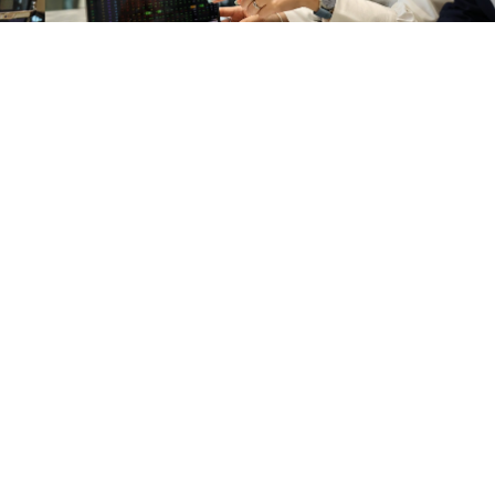
Tổng đài:
1900 1811
Email:
trungtamcskh@aas.com.vn
Trụ sở
Số 220 + 222 + 224 phố Nguyễn Lương Bằng, P.
Đống Đa, TP. Hà Nội | ĐT: 0243 573 9779
Chi nhánh
Tầng 25, Rox Tower, 180 - 192 Nguyễn Công Trứ,
P. Bến Thành, TP. Hồ Chí Minh
Nhận bản tin phân tích mới nhất từ AAS Research