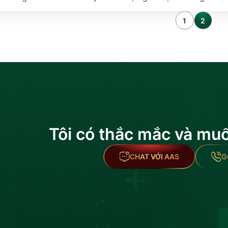
1
2
Tôi có thắc mắc và mu
CHAT VỚI AAS
G