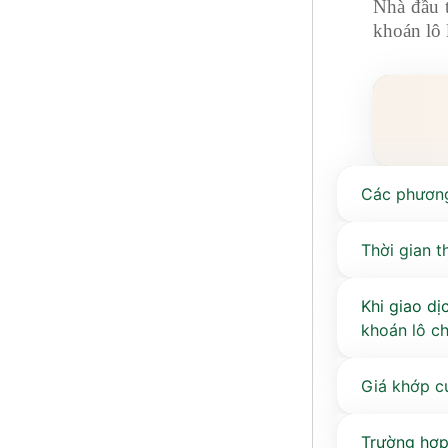
Nhà đầu t
khoán lô 
Các phương 
Thời gian t
Khi giao dị
khoán lô c
Giá khớp c
Trường hợp