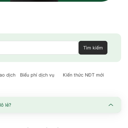
Tìm kiếm
iao dịch
Biểu phí dịch vụ
Kiến thức NĐT mới
ô lẻ?