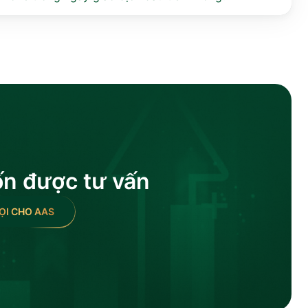
ốn được tư vấn
ỌI CHO AAS