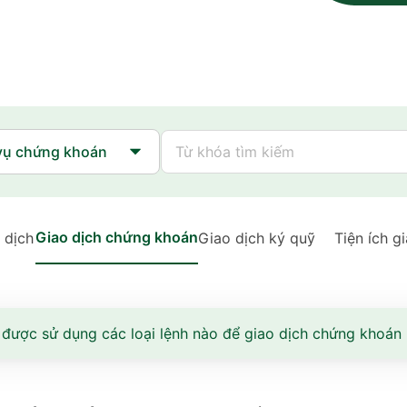
Giao dịch chứng khoán
 dịch
Giao dịch ký quỹ
Tiện ích g
được sử dụng các loại lệnh nào để giao dịch chứng khoán l