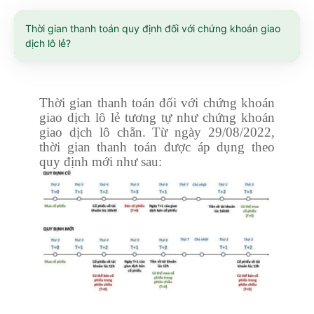
Thời gian thanh toán quy định đối với chứng khoán giao
dịch lô lẻ?
Thời gian thanh toán đối với chứng khoán
giao dịch lô lẻ tương tự như chứng khoán
giao dịch lô chẵn. Từ ngày 29/08/2022,
thời gian thanh toán được áp dụng theo
quy định mới như sau: